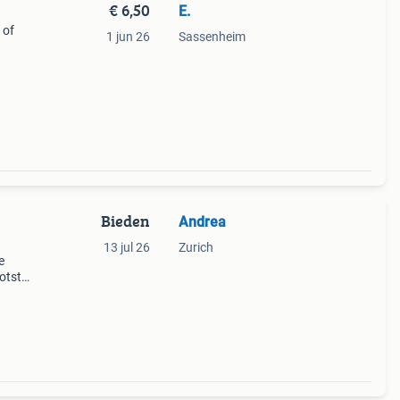
€ 6,50
E.
 of
1 jun 26
Sassenheim
Bieden
Andrea
13 jul 26
Zurich
e
otste
 Mijn