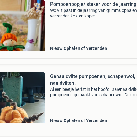
Pompoenpopje/ steker voor de jaarring
Wolvilt past in de jaarring van grimms ophalen
verzenden kosten koper
Nieuw
Ophalen of Verzenden
Genaaldvilte pompoenen, schapenwol,
naaldvilten.
Al een beetje herfst in het hoofd. 3 Genaaldvilt
pompoenen gemaakt van schapenwol. De gro
is 13 cm breed en de andere 9 en 10 cm breed.
items komen uit een rookvrij huis.
Nieuw
Ophalen of Verzenden