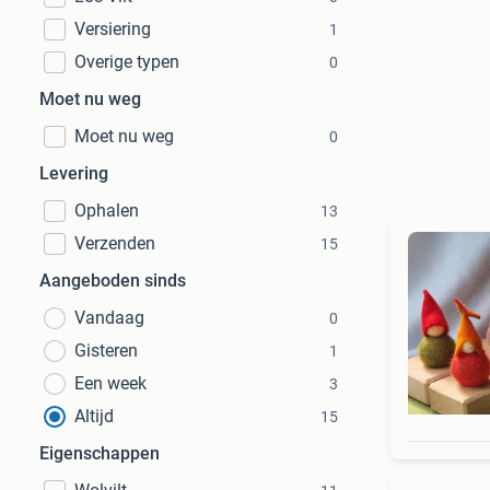
Versiering
1
Overige typen
0
Moet nu weg
Moet nu weg
0
Levering
Ophalen
13
Verzenden
15
Aangeboden sinds
Vandaag
0
Gisteren
1
Een week
3
Altijd
15
Eigenschappen