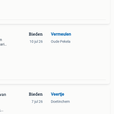
Bieden
Vermeulen
an
10 jul 26
Oude Pekela
ari
 het
Bieden
Veertje
 van
7 jul 26
Doetinchem
,