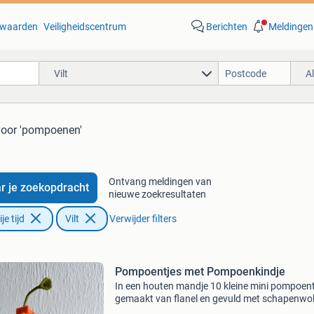
waarden
Veiligheidscentrum
Berichten
Meldingen
Vilt
A
voor 'pompoenen'
Ontvang meldingen van
r je zoekopdracht
nieuwe zoekresultaten
e tijd
Vilt
Verwijder filters
Pompoentjes met Pompoenkindje
In een houten mandje 10 kleine mini pompoent
gemaakt van flanel en gevuld met schapenwol
groen houten mandje met bodem schapenwol