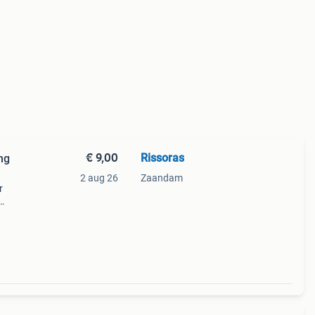
€ 9,00
Rissoras
ng
2 aug 26
Zaandam
r
met
 te