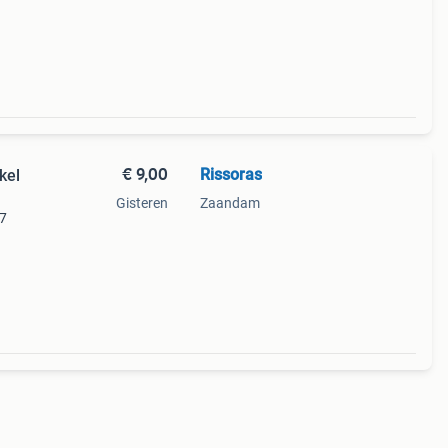
d en
€ 9,00
Rissoras
kel
Gisteren
Zaandam
€7