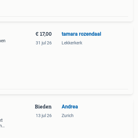
€ 17,00
tamara rozendaal
nen
31 jul 26
Lekkerkerk
Bieden
Andrea
13 jul 26
Zurich
kt
n