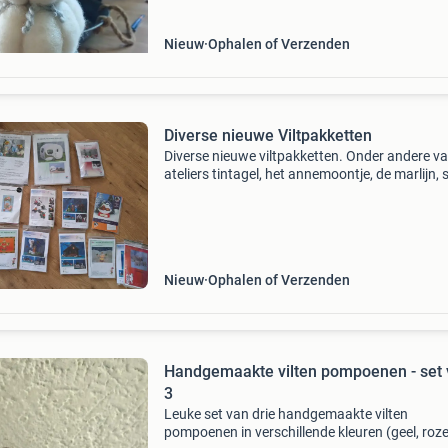
Nieuw
Ophalen of Verzenden
Diverse nieuwe Viltpakketten
Diverse nieuwe viltpakketten. Onder andere v
ateliers tintagel, het annemoontje, de marlijn, s
en pippilotta. Alles nog nieuw, ongebruikt en in
zakje. Betreft pietertje op zijn paasbest de ca
Nieuw
Ophalen of Verzenden
Handgemaakte vilten pompoenen - set
3
Leuke set van drie handgemaakte vilten
pompoenen in verschillende kleuren (geel, roze