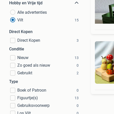
Hobby en Vrije tijd
Alle advertenties
Vilt
15
Direct Kopen
Direct Kopen
3
Conditie
Nieuw
13
Zo goed als nieuw
0
Gebruikt
2
Type
Boek of Patroon
0
Figuurtje(s)
13
Gebruiksvoorwerp
0
Los Vilt
0