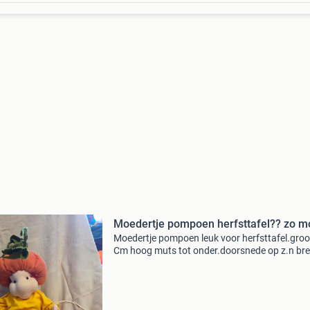
Moedertje pompoen herfsttafel?? zo m
Moedertje pompoen leuk voor herfsttafel.groo
Cm hoog muts tot onder.doorsnede op z.n br
zo.n 30 cm.heb het zo.n 25 jaar geleden met v
liefde gemaakt.paar jaren in de herfst
neergezet.maar