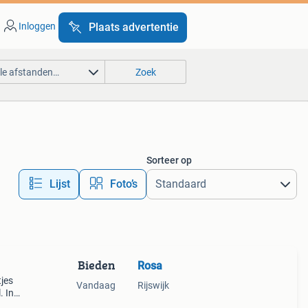
Inloggen
Plaats advertentie
lle afstanden…
Zoek
Sorteer op
Lijst
Foto’s
Bieden
Rosa
jes
Vandaag
Rijswijk
. In
.