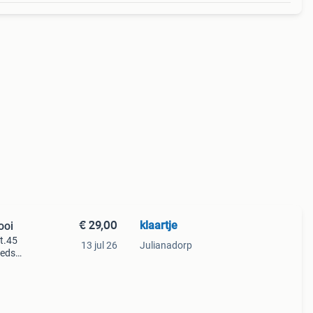
€ 29,00
klaartje
ooi
t.45
13 jul 26
Julianadorp
eedst
eel