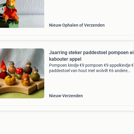
Pompoen kindje 8 cm groot met pompoen hoe
gemaakt van wolv
Nieuw
Ophalen of Verzenden
Jaarring steker paddestoel pompoen ei
kabouter appel
Pompoen kindje €9 pompoen €9 appelkindje 
paddestoel van hout met wolvilt €6 andere
stekertjes €6,50 per stuk ze passen in grimms
rissoras waldorf art gemaakt van 100% echte
Nieuw
Verzenden