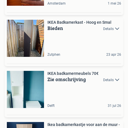
Amsterdam
1 mei 26
IKEA Badkamerkast - Hoog en Smal
Bieden
Details
Zutphen
23 apr 26
IKEA badkamermeubels 70€
Zie omschrijving
Details
Delft
31 jul 26
Ikea badkamerkastje voor aan de muur -