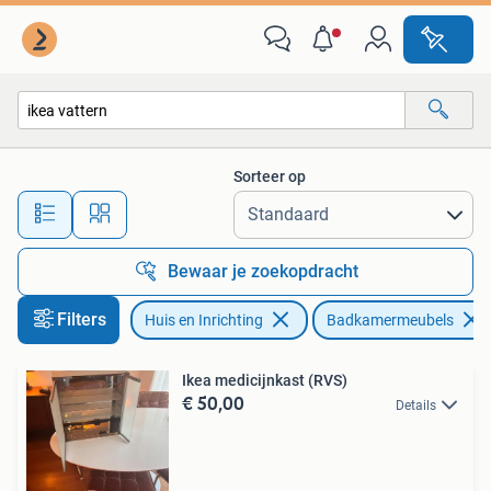
Badkamer | Badkamermeubels
Sorteer op
Alle afstanden…
Bewaar je zoekopdracht
Filters
Huis en Inrichting
Badkamermeubels
Ikea medicijnkast (RVS)
€ 50,00
Details