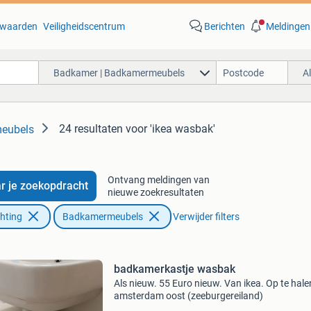
waarden
Veiligheidscentrum
Berichten
Meldingen
Badkamer | Badkamermeubels
A
24 resultaten
voor 'ikea wasbak'
eubels
Ontvang meldingen van
r je zoekopdracht
nieuwe zoekresultaten
chting
Badkamermeubels
Verwijder filters
badkamerkastje wasbak
Als nieuw. 55 Euro nieuw. Van ikea. Op te hale
amsterdam oost (zeeburgereiland)