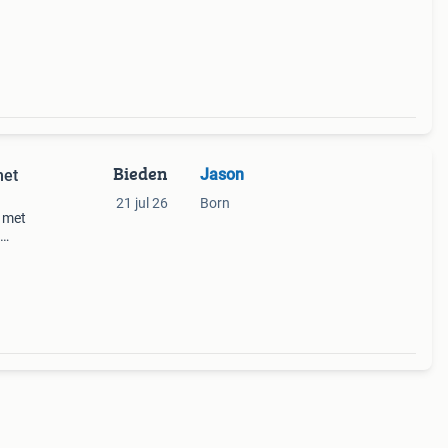
Bieden
Jason
met
21 jul 26
Born
 met
 en