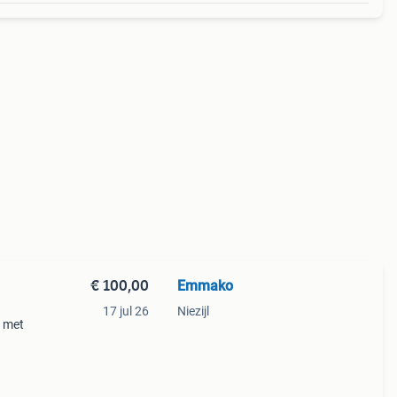
€ 100,00
Emmako
17 jul 26
Niezijl
a met
ls
el is