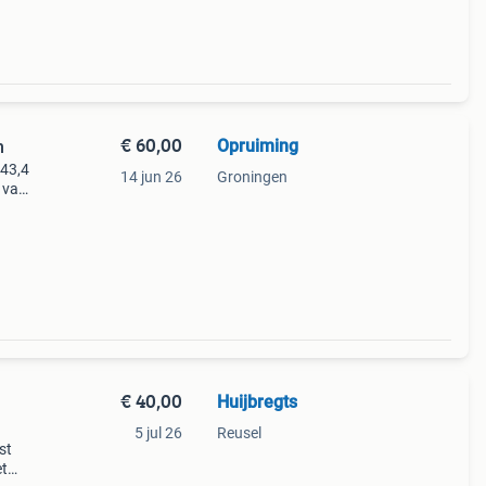
€ 60,00
Opruiming
m
 43,4
14 jun 26
Groningen
 van
ok op
sto
€ 40,00
Huijbregts
5 jul 26
Reusel
st
et