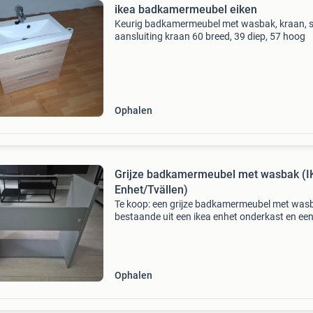
ikea badkamermeubel eiken
Keurig badkamermeubel met wasbak, kraan, s
aansluiting kraan 60 breed, 39 diep, 57 hoog
Ophalen
Grijze badkamermeubel met wasbak (
Enhet/Tvällen)
Te koop: een grijze badkamermeubel met was
bestaande uit een ikea enhet onderkast en ee
tvällen wasbak. De meubel is niet gebruikt, ma
heeft wel enkele krassen op de deuren door op
zoals t
Ophalen