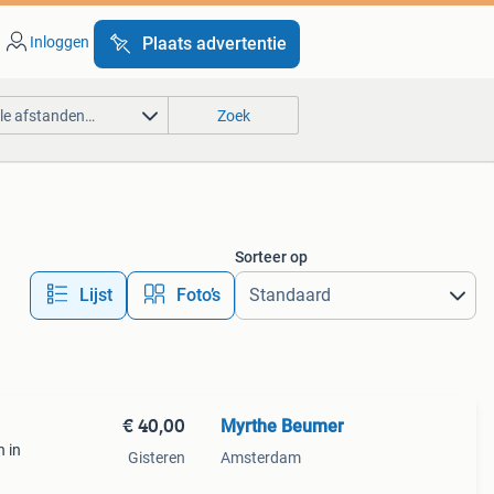
Inloggen
Plaats advertentie
lle afstanden…
Zoek
Sorteer op
Lijst
Foto’s
€ 40,00
Myrthe Beumer
n in
Gisteren
Amsterdam