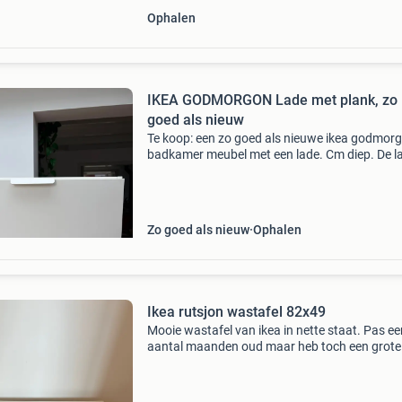
Ophalen
IKEA GODMORGON Lade met plank, zo
goed als nieuw
Te koop: een zo goed als nieuwe ikea godmor
badkamer meubel met een lade. Cm diep. De la
in uitstekende staat en kan direct worden ond
een wasbak worden gemonteerd. 60X47x 58 
Zo goed als nieuw
Ophalen
Ikea rutsjon wastafel 82x49
Mooie wastafel van ikea in nette staat. Pas ee
aantal maanden oud maar heb toch een grote
maat wastafel genomen. Geen beschadiginge
gebruikerssporen of kitresten. Nog echt in
nieuwstaat. Het betref