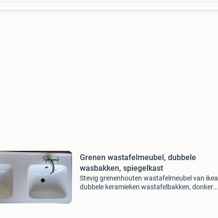
Grenen wastafelmeubel, dubbele
wasbakken, spiegelkast
Stevig grenenhouten wastafelmeubel van ike
dubbele keramieken wastafelbakken, donker
gebeitst. Inclusief losse bovenkast met spiege
aan zowel de buiten- als binnenkant. Het meub
gebruikt,