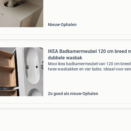
Nieuw
Ophalen
IKEA Badkamermeubel 120 cm breed 
dubbele wasbak
Mooi ikea badkamermeubel van 120 cm breed
twee wasbakken en vier lades. Ideaal voor een
ruime badkamer. Het meubel is in goede staat
biedt veel opbergruimte. Kranen zijn niet
inbegrepen.
Zo goed als nieuw
Ophalen