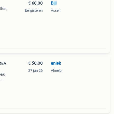
€ 60,00
Bijl
ifon,
Eergisteren
Assen
€ 50,00
aniek
IKEA
27 jun 26
Almelo
bak,
n
ar
slag,