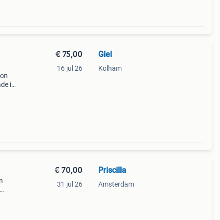
€ 75,00
Giel
16 jul 26
Kolham
gon
de is
er
lxbxh
€ 70,00
Priscilla
n
31 jul 26
Amsterdam
n,