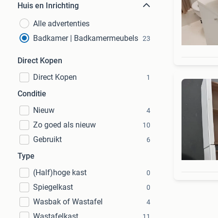
Huis en Inrichting
Alle advertenties
Badkamer | Badkamermeubels
23
Direct Kopen
Direct Kopen
1
Conditie
Nieuw
4
Zo goed als nieuw
10
Gebruikt
6
Type
(Half)hoge kast
0
Spiegelkast
0
Wasbak of Wastafel
4
Wastafelkast
11