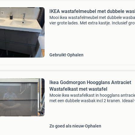
IKEA wastafelmeubel met dubbele was
Mooi ikea wastafelmeubel met dubbele wasba
vier grote lades. Met extra kastje. Inclusief gro
spiegel met lamp. Zoals te zien op de laatste fo
er een kleine beschadiging aan de wasbak. Ve
Gebruikt
Ophalen
Ikea Godmorgon Hoogglans Antraciet
Wastafelkast met wastafel
Mooie ikea wastafelkast in hoogglans antraci
met een dubbele wasbak incl 2 kranen. Ideaal
een ruime badkamer. De kast is voorzien van l
met houten indeling voor optimale opbergruim
Klaar
Zo goed als nieuw
Ophalen