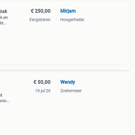
€ 250,00
Mirjam
bak
k en
Eergisteren
Hoogerheide
te
to, is
rd
€ 50,00
Wendy
19 jul 26
Zoetermeer
et
 voor
ades
te.