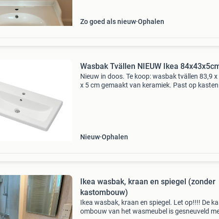
Zo goed als nieuw
Ophalen
Wasbak Tvällen NIEUW Ikea 84x43x5c
Nieuw in doos. Te koop: wasbak tvällen 83,9 x
x 5 cm gemaakt van keramiek. Past op kasten
80 x 40 cm. Niet alleen op ikea kasten, maar o
kasten van andere winkels. Is inclusief afvoer
Nieuw
Ophalen
Ikea wasbak, kraan en spiegel (zonder
kastombouw)
Ikea wasbak, kraan en spiegel. Let op!!!! De ka
ombouw van het wasmeubel is gesneuveld m