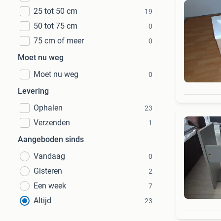
25 tot 50 cm
19
50 tot 75 cm
0
75 cm of meer
0
Moet nu weg
Moet nu weg
0
Levering
Ophalen
23
Verzenden
1
Aangeboden sinds
Vandaag
0
Gisteren
2
Een week
7
Altijd
23