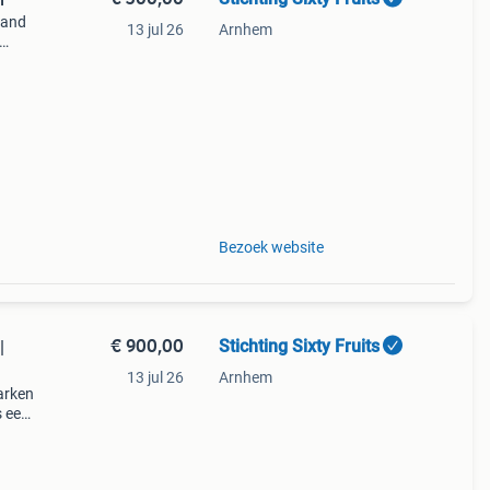
land
13 jul 26
Arnhem
warme
g aan
Bezoek website
€ 900,00
Stichting Sixty Fruits
|
13 jul 26
Arnhem
arken
s een
warme