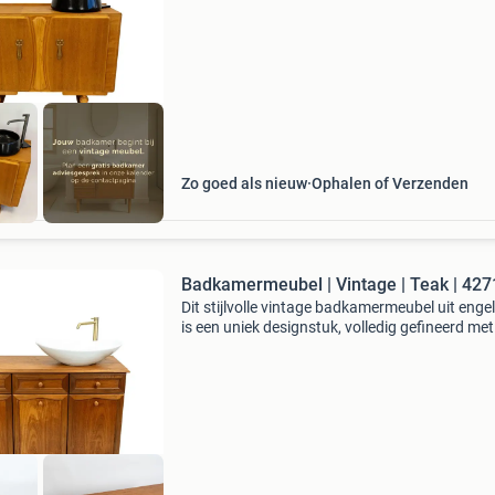
warme houttinten maken het een perfecte
toevoeging aan e
Zo goed als nieuw
Ophalen of Verzenden
Badkamermeubel | Vintage | Teak
Dit stijlvolle vintage badkamermeubel uit enge
is een uniek designstuk, volledig gefineerd met
hoogwaardig teakhout. De strakke lijnen en 
houttinten maken het een perfecte toevoegin
elk