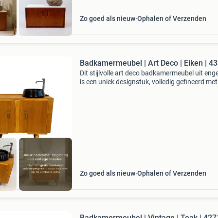
Zo goed als nieuw
Ophalen of Verzenden
Badkamermeubel | Art 
Dit stijlvolle art deco badkamermeubel uit eng
is een uniek designstuk, volledig gefineerd met
hoogwaardig eikenhout. De strakke lijnen en
warme houttinten maken het een perfecte
toevoeging aan e
Zo goed als nieuw
Ophalen of Verzenden
Badkamermeubel | Vintage | Teak