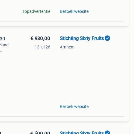
Topadvertentie
Bezoek website
€ 980,00
Stichting Sixty Fruits
Deco | Eiken | 4330
eland
13 jul 26
Arnhem
Bezoek website
€ 500,00
Stichting Sixty Fruits
 | 4271