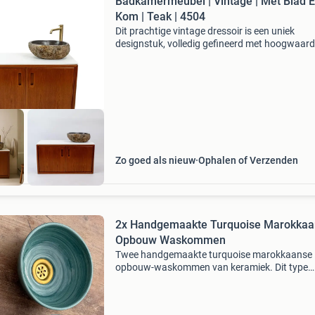
Badkamermeubel | Vintage | Met Blad 
Kom | Teak | 4504
Dit prachtige vintage dressoir is een uniek
designstuk, volledig gefineerd met hoogwaard
teakhout. De strakke lijnen en warme houttint
maken het een perfecte toevoeging aan elk
interieur, van vint
Zo goed als nieuw
Ophalen of Verzenden
2x Handgemaakte Turquoise Marokkaa
Opbouw Waskommen
Twee handgemaakte turquoise marokkaanse
opbouw-waskommen van keramiek. Dit type
wasbak is herkenbaar aan het levendige,
cirkelvormig gedraaide glazuur en is uitgerust
een massief messing afvoerplu