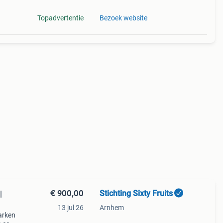
Topadvertentie
Bezoek website
€ 900,00
Stichting Sixty Fruits
|
13 jul 26
Arnhem
arken