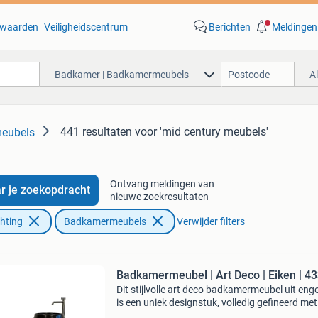
waarden
Veiligheidscentrum
Berichten
Meldingen
Badkamer | Badkamermeubels
A
441 resultaten
voor 'mid century meubels'
eubels
Ontvang meldingen van
r je zoekopdracht
nieuwe zoekresultaten
chting
Badkamermeubels
Verwijder filters
Badkamermeubel | Art 
Dit stijlvolle art deco badkamermeubel uit eng
is een uniek designstuk, volledig gefineerd met
hoogwaardig eikenhout. De strakke lijnen en