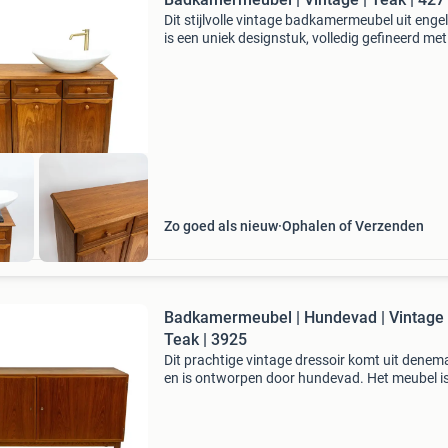
Dit stijlvolle vintage badkamermeubel uit enge
is een uniek designstuk, volledig gefineerd met
hoogwaardig teakhout. De strakke lijnen en 
houttinten maken het een perfecte toevoegin
elk
Zo goed als nieuw
Ophalen of Verzenden
Badkamermeubel | Hundevad | Vintage 
Teak | 3925
Dit prachtige vintage dressoir komt uit denem
en is ontworpen door hundevad. Het meubel i
uniek designstuk en volledig gefineerd met
hoogwaardig teakhout. De strakke lijnen en 
houttint