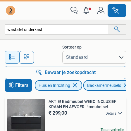
Badkamer | Badkamermeubels
Sorteer op
Alle afstanden…
Bewaar je zoekopdracht
Filters
Huis en Inrichting
Badkamermeubels
AKTIE! Badmeubel WEBO INCLUSIEF
KRAAN EN AFVOER !! meubelset
€ 299,00
Details
Topadvertentie