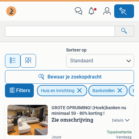
Banken | Bankstellen
Sorteer op
Alle afstanden…
Bewaar je zoekopdracht
Filters
Huis en Inrichting
Bankstellen
Rie
GROTE OPRUIMING! (Hoek)banken nu
minimaal 50 - 80% korting !
Zie omschrijving
Details
Topadvertentie
Joure
Vandaag