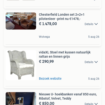
Chesterfield Londen set 2+2+1
pilotenleer -print nu €1478,-
€ 1.478,00
Details
Wolvega
5 aug 26
vidaXL Stoel met kussen natuurlijk
rattan en linnen grijs
€ 290,99
Details
Bezoek website
5 aug 26
Nieuwe U- hoekbanken vanaf 850 euro,
Ribstof, Velvet, Teddy
€ 850,00
Details