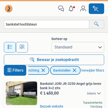
Banken | Bankstellen
Sorteer op
Alle afstanden…
Bewaar je zoekopdracht
Filters
Huis en Inrichting
Bankstellen
Verwijder filters
Bankstel JORI JR-3250 Angel grijs leren
bank 3+2 zits
€ 1.450,00
Details
Topadvertentie
Bezoek website
Vandaag