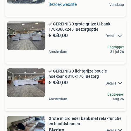
Bezoek website
Vandaag
✅️️️️ GEREINIGD grote grijze U-bank
170x360x245 |Bezorgoptie
€ 950,00
Details
Dagtopper
Amsterdam
31 jul 26
✅️️️️️ GEREINIGD lichtgrijze boucle
hoekbank 310x170 |Bezorg
€ 950,00
Details
Dagtopper
Amsterdam
1 aug 26
Grote microleder bank met relaxfunctie
en hoofdsteunen
Bieden
Details