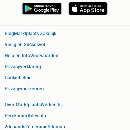
Blog
Marktplaats Zakelijk
Veilig en Succesvol
Help en Info
Voorwaarden
Privacyverklaring
Cookiebeleid
Privacyvoorkeuren
Over Marktplaats
Werken bij
Perskamer
Adevinta
2dehands
2ememain
Sitemap