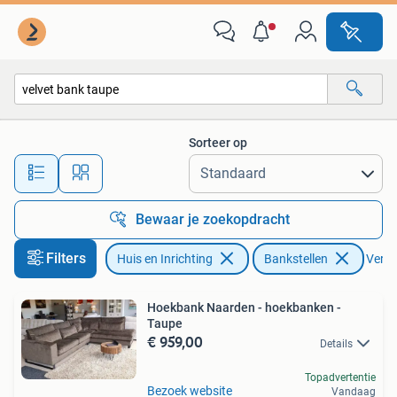
Banken | Bankstellen
Sorteer op
Alle afstanden…
Bewaar je zoekopdracht
Filters
Huis en Inrichting
Bankstellen
Verwij
Hoekbank Naarden - hoekbanken -
Taupe
€ 959,00
Details
Topadvertentie
Bezoek website
Vandaag