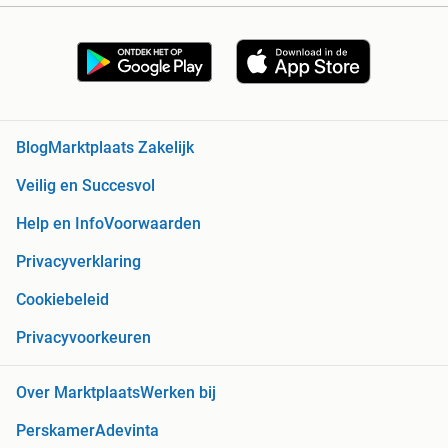
Blog
Marktplaats Zakelijk
Veilig en Succesvol
Help en Info
Voorwaarden
Privacyverklaring
Cookiebeleid
Privacyvoorkeuren
Over Marktplaats
Werken bij
Perskamer
Adevinta