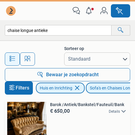
Banken | Sofa's en Chaises Longues
Sorteer op
Alle afstanden…
Bewaar je zoekopdracht
Filters
Huis en Inrichting
Sofa's en Chaises Long
Barok /Antiek/Bankstel/Fauteuil/Bank
€ 650,00
Details