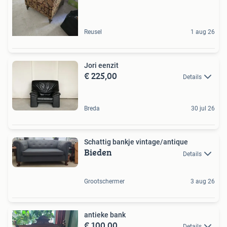
Reusel
1 aug 26
Jori eenzit
€ 225,00
Details
Breda
30 jul 26
Schattig bankje vintage/antique
Bieden
Details
Grootschermer
3 aug 26
antieke bank
€ 100,00
Details