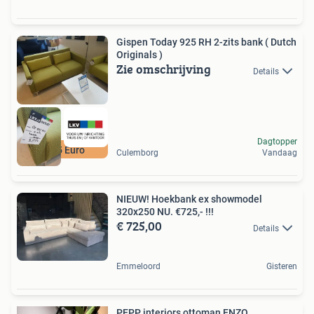
Gispen Today 925 RH 2-zits bank ( Dutch
Originals )
Zie omschrijving
Details
Dagtopper
2175 Euro
Culemborg
Vandaag
NIEUW! Hoekbank ex showmodel
320x250 NU. €725,- !!!
€ 725,00
Details
Emmeloord
Gisteren
PEPP interiors ottoman ENZO