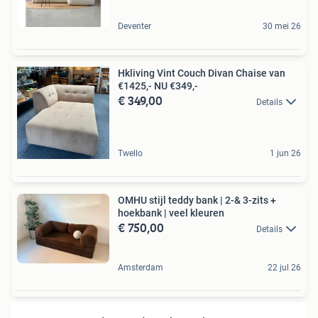
Deventer
30 mei 26
Hkliving Vint Couch Divan Chaise van
€1425,- NU €349,-
€ 349,00
Details
Twello
1 jun 26
OMHU stijl teddy bank | 2-& 3-zits +
hoekbank | veel kleuren
€ 750,00
Details
Amsterdam
22 jul 26