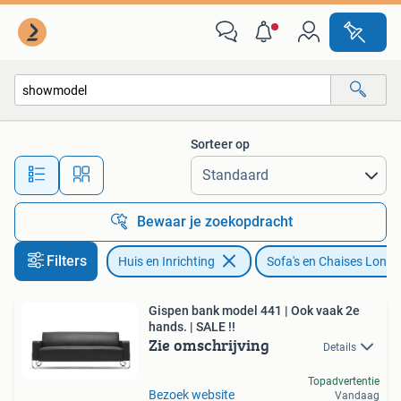
Banken | Sofa's en Chaises Longues
Sorteer op
Alle afstanden…
Bewaar je zoekopdracht
Filters
Huis en Inrichting
Sofa's en Chaises Long
Gispen bank model 441 | Ook vaak 2e
hands. | SALE !!
Zie omschrijving
Details
Topadvertentie
Bezoek website
Vandaag