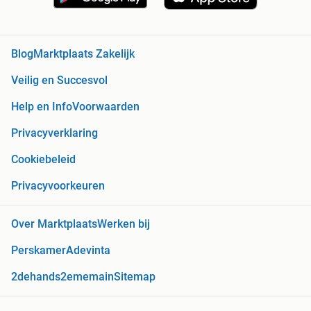
Blog
Marktplaats Zakelijk
Veilig en Succesvol
Help en Info
Voorwaarden
Privacyverklaring
Cookiebeleid
Privacyvoorkeuren
Over Marktplaats
Werken bij
Perskamer
Adevinta
2dehands
2ememain
Sitemap