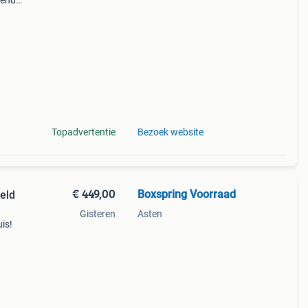
gende
wroom
ie
Topadvertentie
Bezoek website
€ 449,00
Boxspring Voorraad
eld
Gisteren
Asten
is!
 je