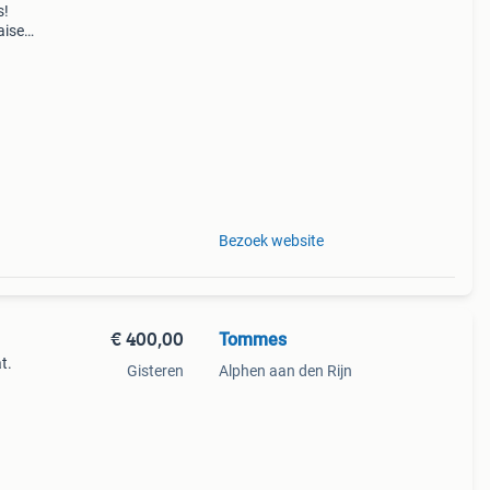
s!
aise
tof!)
Bezoek website
€ 400,00
Tommes
t.
Gisteren
Alphen aan den Rijn