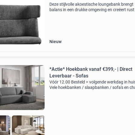
Deze stijlvolle akoestische loungebank brengt
balans in een drukke omgeving en creëert rust 
elke ruimte. Het moderne, minimalistische on
combineert comfort en functionaliteit tot een
uitnodige
Nieuw
*Actie* Hoekbank vanaf €399,- | Direct
Leverbaar - Sofas
Vóór 12.00 Besteld = volgende werkdag in hui
Vele hoekbanken / slaapbanken / sofa's en ch
loungues direct uit voorraad leverbaar karlo
bankstel - direct leverbaar (inclusief gratis ribs