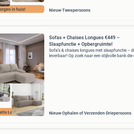
orgen in huis!
Nieuw
Tweepersoons
Sofas + Chaises Longues €449 –
Slaapfunctie + Opbergruimte!
Sofa’s & chaises longues met slaapfunctie – d
leverbaar! Op zoek naar een stijlvolle bank die
biedt dan alleen zitcomfort? Onze sofa’s en c
longues combineren design, gemak en func
atis Levering !
Nieuw
Ophalen of Verzenden
Driepersoons