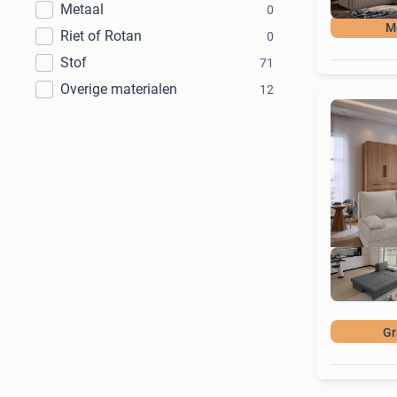
Metaal
0
M
Riet of Rotan
0
Stof
71
Overige materialen
12
Gr