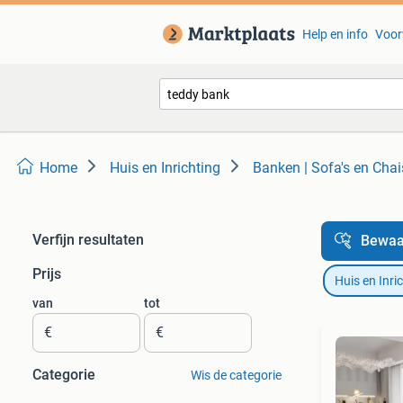
Help en info
Voor
Home
Huis en Inrichting
Banken | Sofa's en Cha
Verfijn resultaten
Bewaa
Prijs
Huis en Inri
van
tot
€
€
Categorie
Wis de categorie