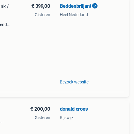
€ 399,00
Beddenbriljant
nk /
Gisteren
Heel Nederland
gende
wroom
ie
Bezoek website
€ 200,00
donald croes
Gisteren
Rijswijk
,
s
s