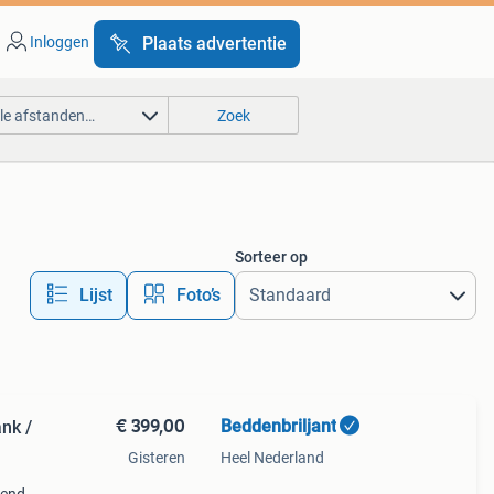
Inloggen
Plaats advertentie
lle afstanden…
Zoek
Sorteer op
Lijst
Foto’s
€ 399,00
Beddenbriljant
nk /
Gisteren
Heel Nederland