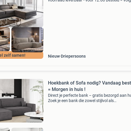
voorraad leverbaar - vóór 12.00 Besteld = vol
werkdag in huis! Bekijk alle banken in de sho
van beddenbriljant te asten, industrielaan 9. Z
tevens
el zelf samen!
Nieuw
Driepersoons
Hoekbank of Sofa nodig? Vandaag best
= Morgen in huis !
Direct je perfecte bank – gratis bezorgd aan hu
Zoek je een bank die zowel stijlvol als
multifunctioneel is? Bij boxspringvoorraad vind
de mooiste slaapbanken die je woonkamer
transformeren en t