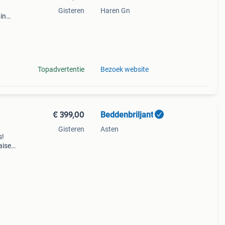
Gisteren
Haren Gn
in
twerp
Topadvertentie
Bezoek website
€ 399,00
Beddenbriljant
Gisteren
Asten
s!
aise
tof!)