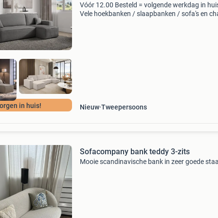
Vóór 12.00 Besteld = volgende werkdag in hui
Vele hoekbanken / slaapbanken / sofa's en ch
loungues direct uit voorraad leverbaar karlo
bankstel - direct leverbaar (inclusief gratis ribs
orgen in huis!
Nieuw
Tweepersoons
Sofacompany bank teddy 3-zits
Mooie scandinavische bank in zeer goede staa