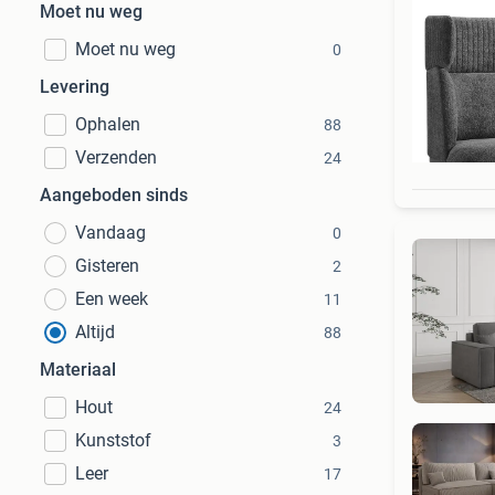
Moet nu weg
Moet nu weg
0
Levering
Ophalen
88
Verzenden
24
Aangeboden sinds
Vandaag
0
Gisteren
2
Een week
11
Altijd
88
Materiaal
Hout
24
Kunststof
3
Leer
17