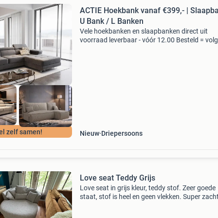
ACTIE Hoekbank vanaf €399,- | Slaapba
U Bank / L Banken
Vele hoekbanken en slaapbanken direct uit
voorraad leverbaar - vóór 12.00 Besteld = vol
werkdag in huis! Bekijk alle banken in de sho
van beddenbriljant te asten, industrielaan 9. Z
tevens
el zelf samen!
Nieuw
Driepersoons
Love seat Teddy Grijs
Love seat in grijs kleur, teddy stof. Zeer goede
staat, stof is heel en geen vlekken. Super zacht
heerlijke seat met diverse kussens. Gebruikt al
leeshoekfauteuil, maar is ook goed geschikt al