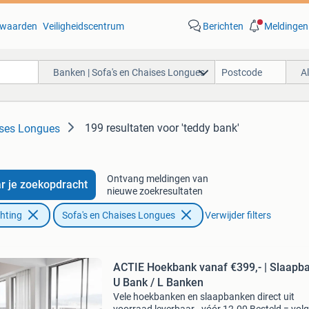
waarden
Veiligheidscentrum
Berichten
Meldingen
Banken | Sofa's en Chaises Longues
A
199 resultaten
voor 'teddy bank'
ises Longues
Ontvang meldingen van
r je zoekopdracht
nieuwe zoekresultaten
chting
Sofa's en Chaises Longues
Verwijder filters
ACTIE Hoekbank vanaf €399,- | Slaapba
U Bank / L Banken
Vele hoekbanken en slaapbanken direct uit