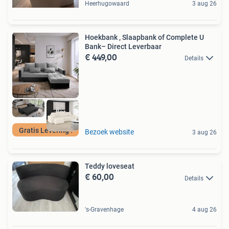
Heerhugowaard
3 aug 26
Hoekbank , Slaapbank of Complete U
Bank– Direct Leverbaar
€ 449,00
Details
Gratis Levering !
Bezoek website
3 aug 26
Teddy loveseat
€ 60,00
Details
's-Gravenhage
4 aug 26