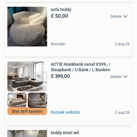
sofa teddy
€ 50,00
Details
Noorden
2 aug 26
ACTIE Hoekbank vanaf €399,- |
Slaapbank / U Bank / L Banken
€ 399,00
Details
Stel zelf samen!
Bezoek website
2 aug 26
teddy stoel wit