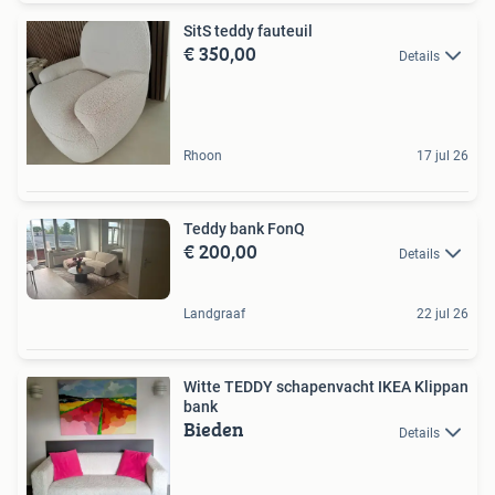
SitS teddy fauteuil
€ 350,00
Details
Rhoon
17 jul 26
Teddy bank FonQ
€ 200,00
Details
Landgraaf
22 jul 26
Witte TEDDY schapenvacht IKEA Klippan
bank
Bieden
Details