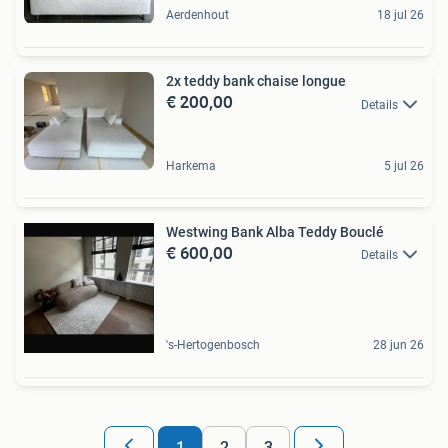
Aerdenhout
18 jul 26
2x teddy bank chaise longue
€ 200,00
Details
Harkema
5 jul 26
Westwing Bank Alba Teddy Bouclé
€ 600,00
Details
's-Hertogenbosch
28 jun 26
1
2
3