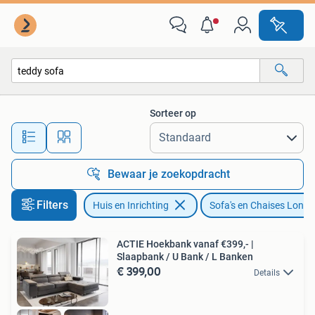
Banken | Sofa's en Chaises Longues
Sorteer op
Alle afstanden…
Bewaar je zoekopdracht
Filters
Huis en Inrichting
Sofa's en Chaises Long
ACTIE Hoekbank vanaf €399,- |
Slaapbank / U Bank / L Banken
€ 399,00
Details