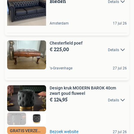
Bieden
Details
Amsterdam
17 jul 26
Chesterfield poef
€ 225,00
Details
's-Gravenhage
27 jul 26
Design kruk MODERN BAROK 40cm
zwart goud fluweel
€ 124,95
Details
GRATIS VERZENDING
Bezoek website
27 jul 26