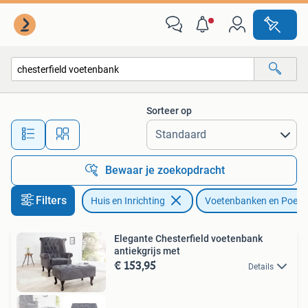
Banken | Voetenbanken en Poefen
Sorteer op
Alle afstanden…
Bewaar je zoekopdracht
Filters
Huis en Inrichting
Voetenbanken en Poefe
Elegante Chesterfield voetenbank
antiekgrijs met
€ 153,95
Details