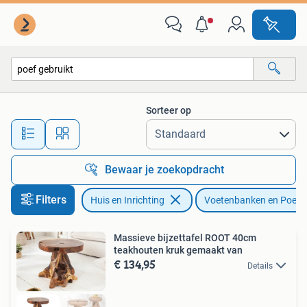
Banken | Voetenbanken en Poefen
Sorteer op
Alle afstanden…
Bewaar je zoekopdracht
Filters
Huis en Inrichting
Voetenbanken en Poefe
Massieve bijzettafel ROOT 40cm
teakhouten kruk gemaakt van
€ 134,95
Details