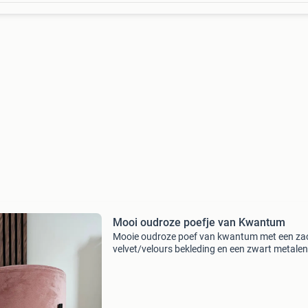
Mooi oudroze poefje van Kwantum
Mooie oudroze poef van kwantum met een za
velvet/velours bekleding en een zwart metalen
onderstel. De poef is stevig en kan worden geb
als voetenbankje, extra zitplaats of als decora
poe