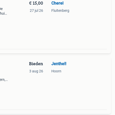
€ 15,00
Cherel
De
27 jul 26
Fluitenberg
thuis!
 in
Bieden
Jenthe!!
3 aug 26
Hoorn
ern,
100
itpl