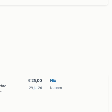
€ 25,00
Nic
chte
29 jul 26
Nuenen
ruikt
tieve