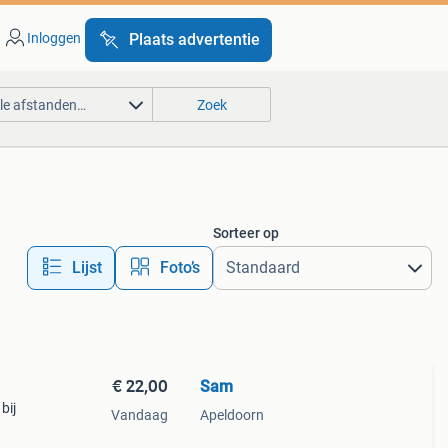
Inloggen
Plaats advertentie
lle afstanden…
Zoek
Sorteer op
Lijst
Foto’s
€ 22,00
Sam
bij
Vandaag
Apeldoorn
fecte