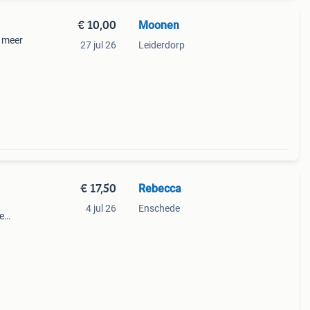
€ 10,00
Moonen
, meer
27 jul 26
Leiderdorp
€ 17,50
Rebecca
4 jul 26
Enschede
e
 Leuk