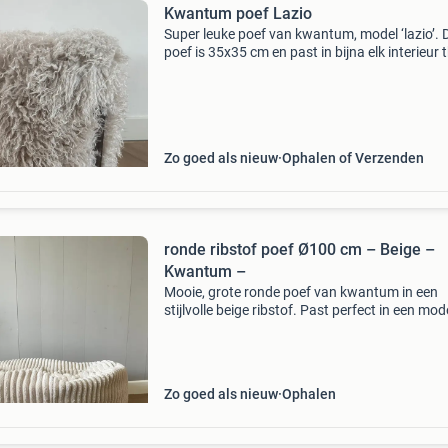
Kwantum poef Lazio
Super leuke poef van kwantum, model ‘lazio’. 
poef is 35x35 cm en past in bijna elk interieur 
Is nog als nieuw. Nieuwprijs was €45,. Ophalen
fluitenberg.
Zo goed als nieuw
Ophalen of Verzenden
ronde ribstof poef Ø100 cm – Beige –
Kwantum –
Mooie, grote ronde poef van kwantum in een
stijlvolle beige ribstof. Past perfect in een mod
scandinavisch of japandi interieur. De poef is 
cm in diameter, heerlijk als voetenbank, extra z
Zo goed als nieuw
Ophalen