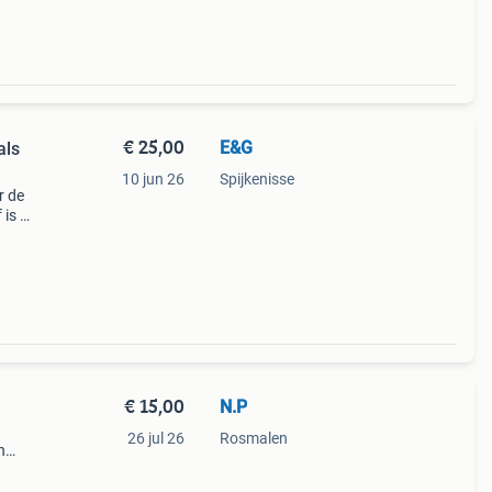
€ 25,00
E&G
als
10 jun 26
Spijkenisse
r de
 is zo
e of
aal
€ 15,00
N.P
26 jul 26
Rosmalen
n
55cm