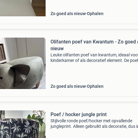
Zo goed als nieuw
Ophalen
Olifanten poef van Kwantum - Zo goed 
nieuw
Leuke olifanten poef van kwantum, ideaal voo
kinderkamer of als decoratief element. De poef
goed als nieuw en kan gebruikt worden als zitj
voetenbankje. Gemaakt van een stevig materi
Zo goed als nieuw
Ophalen
Poef / hocker jungle print
Stijlvolle ronde poef/hocker met opvallende
jungleprint. Alleen gebruikt als decoratie, dus i
uitstekende staat! Afmetingen: 35cm hoog, 
doorsnede ✔ zo goed als nieuw (nooit echt op