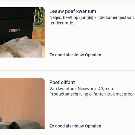
Leeuw poef kwantum
Netjes, heeft op (jungle) kinderkamer gestaan
ter decoratie.
Zo goed als nieuw
Ophalen
Poef olifant
Van kwantum. Nieuwprijs 49,- euro.
Productomschrijving olifanten kruk met groen
kleur en houten poten. 65X35x36 cm (lxbxh).
voor de kinderkamer of als decoratie
Zo goed als nieuw
Ophalen