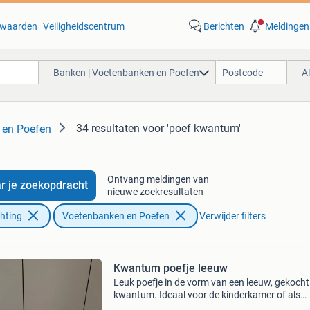
waarden
Veiligheidscentrum
Berichten
Meldingen
Banken | Voetenbanken en Poefen
A
34 resultaten
voor 'poef kwantum'
 en Poefen
Ontvang meldingen van
r je zoekopdracht
nieuwe zoekresultaten
chting
Voetenbanken en Poefen
Verwijder filters
Kwantum poefje leeuw
Leuk poefje in de vorm van een leeuw, gekocht 
kwantum. Ideaal voor de kinderkamer of als
decoratief element in huis. Het poefje is in per