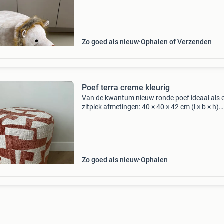
staat en kan gebruikt worden als zitje of
voetenbankj
Zo goed als nieuw
Ophalen of Verzenden
Poef terra creme kleurig
Van de kwantum nieuw ronde poef ideaal als 
zitplek afmetingen: 40 × 40 × 42 cm (l × b × h)
nieuwprijs 55 euro verzendkosten voor eigen
rekening. Bijzettafel wordt ook verkocht. Zie 
advert
Zo goed als nieuw
Ophalen