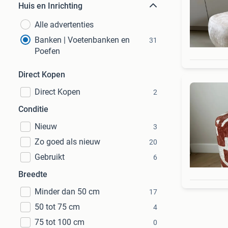
Huis en Inrichting
Alle advertenties
Banken | Voetenbanken en
31
Poefen
Direct Kopen
Direct Kopen
2
Conditie
Nieuw
3
Zo goed als nieuw
20
Gebruikt
6
Breedte
Minder dan 50 cm
17
50 tot 75 cm
4
75 tot 100 cm
0