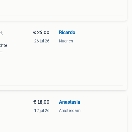
€ 25,00
Ricardo
rt
26 jul 26
Nuenen
chte
ruik;
€ 18,00
Anastasia
12 jul 26
Amsterdam