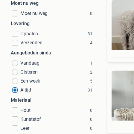
Moet nu weg
Moet nu weg
0
Levering
Ophalen
31
Verzenden
4
Aangeboden sinds
Vandaag
1
Gisteren
2
Een week
5
Altijd
31
Materiaal
Hout
0
Kunststof
0
Leer
0