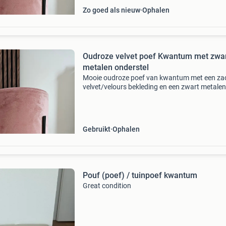
Zo goed als nieuw
Ophalen
Oudroze velvet poef Kwantum met zwa
metalen onderstel
Mooie oudroze poef van kwantum met een za
velvet/velours bekleding en een zwart metalen
onderstel. Deze stevige poef is veelzijdig in geb
perfect als comfortabel voetenbankje, extra
zitplaats
Gebruikt
Ophalen
Pouf (poef) / tuinpoef kwantum
Great condition