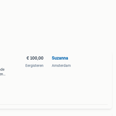
€ 100,00
Suzanna
Eergisteren
Amsterdam
nde
en
en
d. De