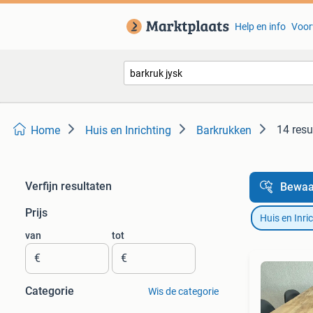
Help en info
Voor
14 resu
Home
Huis en Inrichting
Barkrukken
Verfijn resultaten
Bewaa
Prijs
Huis en Inri
van
tot
€
€
Categorie
Wis de categorie