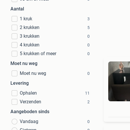
Aantal
1 kruk
3
2 krukken
5
3 krukken
0
4 krukken
0
5 krukken of meer
0
Moet nu weg
Moet nu weg
0
Levering
Ophalen
11
Verzenden
2
Aangeboden sinds
Vandaag
0