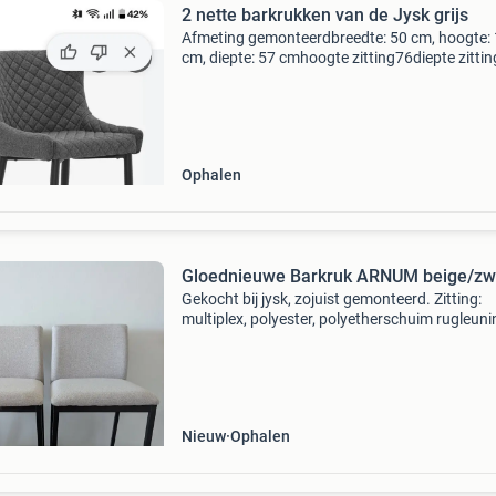
2 nette barkrukken van de Jysk grijs
Afmeting gemonteerdbreedte: 50 cm, hoogte:
cm, diepte: 57 cmhoogte zitting76diepte zitti
doe een leuk bod. Eventueel ook met een barta
Ophalen
Gloednieuwe Barkruk ARNUM beige/zw
Gekocht bij jysk, zojuist gemonteerd. Zitting:
multiplex, polyester, polyetherschuim rugleuni
polyester, polyethyleenschuim, staal poten: pp
(polypropyleen), staal breedte: 43 cm hoogte:
cm die
Nieuw
Ophalen