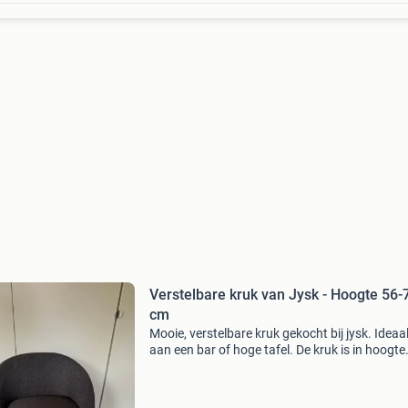
Verstelbare kruk van Jysk - Hoogte 56-
cm
Mooie, verstelbare kruk gekocht bij jysk. Ideaa
aan een bar of hoge tafel. De kruk is in hoogte
verstelbaar van 56 cm (laagste stand) tot 78
(hoogste stand). De kruk is gebruikt, maar ver