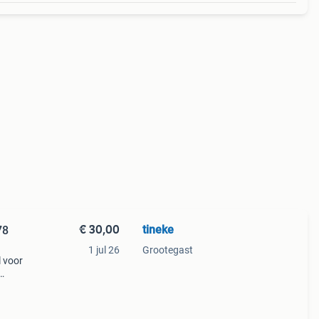
€ 30,00
tineke
78
1 jul 26
Grootegast
l voor
 cm
keer