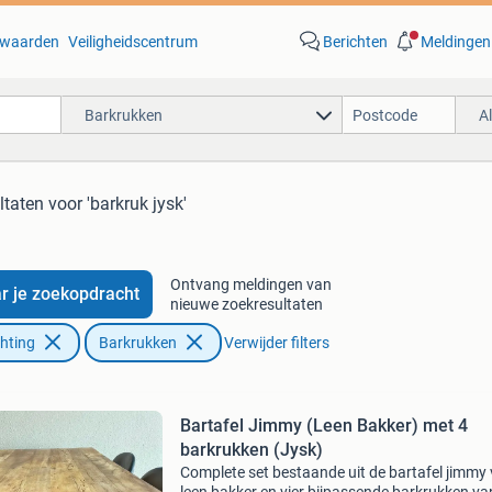
waarden
Veiligheidscentrum
Berichten
Meldingen
Barkrukken
A
ltaten
voor 'barkruk jysk'
Ontvang meldingen van
r je zoekopdracht
nieuwe zoekresultaten
chting
Barkrukken
Verwijder filters
Bartafel Jimmy (Leen Bakker) met 4
barkrukken (Jysk)
Complete set bestaande uit de bartafel jimmy