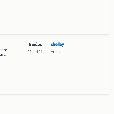
n
Bieden
shelley
 onze
25 mei 26
Arnhem
 cm