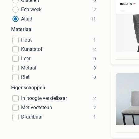
Gisteren
0
Een week
2
Altijd
11
Materiaal
Hout
1
Kunststof
2
Leer
0
Metaal
0
Riet
0
Eigenschappen
In hoogte verstelbaar
2
Met voetsteun
2
Draaibaar
1