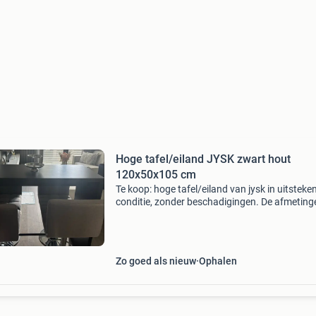
Hoge tafel/eiland JYSK zwart hout
120x50x105 cm
Te koop: hoge tafel/eiland van jysk in uitsteke
conditie, zonder beschadigingen. De afmeting
zijn 120x50x105 cm. Dit meubelstuk is zwaar 
dient opgehaald te worden in amsterdam noor
tafel
Zo goed als nieuw
Ophalen