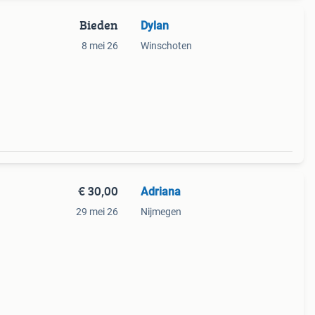
Bieden
Dylan
8 mei 26
Winschoten
€ 30,00
Adriana
29 mei 26
Nijmegen