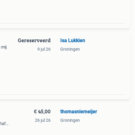
Gereserveerd
Isa Lukkien
 mij
9 jul 26
Groningen
€ 45,00
thomasniemeijer
n
26 jul 26
Groningen
tafel
xtra
chte