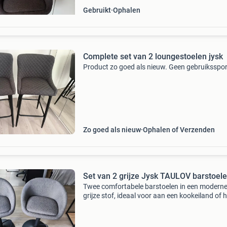
Gebruikt
Ophalen
Complete set van 2 loungestoelen jysk
Product zo goed als nieuw. Geen gebruiksspo
Zo goed als nieuw
Ophalen of Verzenden
Set van 2 grijze Jysk TAULOV barstoel
Twee comfortabele barstoelen in een modern
grijze stof, ideaal voor aan een kookeiland of 
tafel. De stoelen zijn draaibaar en in hoogte
verstelbaar, wat zorgt voor optimaal zitcomfor
zijn g