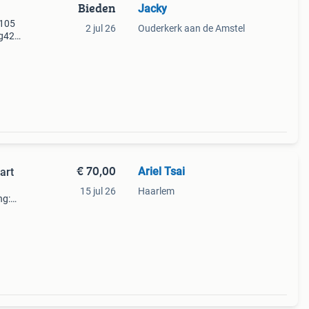
Bieden
Jacky
 105
2 jul 26
Ouderkerk aan de Amstel
ng42
fel.
€ 70,00
Ariel Tsai
art
15 jul 26
Haarlem
ng:
 100