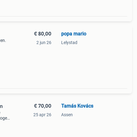
€ 80,00
popa mario
ren.
2 jun 26
Lelystad
€ 70,00
Tamás Kovács
en
e
25 apr 26
Assen
hoge
t. Ze