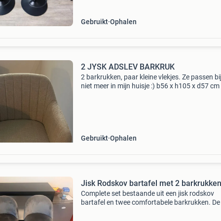
Gebruikt
Ophalen
2 JYSK ADSLEV BARKRUK
2 barkrukken, paar kleine vlekjes. Ze passen bij
niet meer in mijn huisje :) b56 x h105 x d57 cm
Gebruikt
Ophalen
Jisk Rodskov bartafel met 2 barkrukke
Complete set bestaande uit een jisk rodskov
bartafel en twee comfortabele barkrukken. De 
is ideaal voor een compacte eetruimte of als e
werkblad. De krukken zijn bekleed met een za