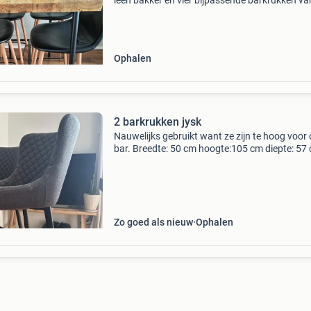
leen bakker en vier bijpassende barkrukken va
jysk. Deze set is ideaal voor iedereen die een
gezellige eethoek wil creëren, perfect voor een
mancave,
Ophalen
2 barkrukken jysk
Nauwelijks gebruikt want ze zijn te hoog voor
bar. Breedte: 50 cm hoogte:105 cm diepte: 57
zithoogte: 76 cm
Zo goed als nieuw
Ophalen