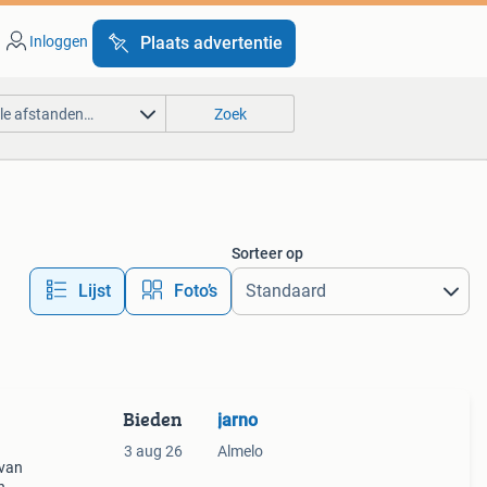
Inloggen
Plaats advertentie
lle afstanden…
Zoek
Sorteer op
Lijst
Foto’s
Bieden
jarno
3 aug 26
Almelo
 van