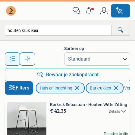
Barkrukken
Sorteer op
Alle afstanden…
Bewaar je zoekopdracht
Filters
Huis en Inrichting
Barkrukken
Verwij
Barkruk Sebastian - Houten Witte Zitting
€ 42,35
Details
Topadvertentie