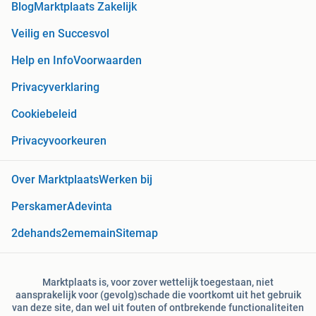
Blog
Marktplaats Zakelijk
Veilig en Succesvol
Help en Info
Voorwaarden
Privacyverklaring
Cookiebeleid
Privacyvoorkeuren
Over Marktplaats
Werken bij
Perskamer
Adevinta
2dehands
2ememain
Sitemap
Marktplaats is, voor zover wettelijk toegestaan, niet
aansprakelijk voor (gevolg)schade die voortkomt uit het gebruik
van deze site, dan wel uit fouten of ontbrekende functionaliteiten