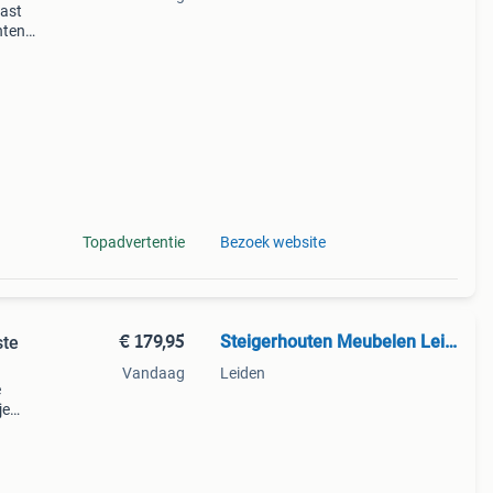
past
nten
f een
Topadvertentie
Bezoek website
€ 179,95
Steigerhouten Meubelen Leiden
ste
Vandaag
Leiden
e
je