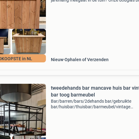
jarenlang meegaat in de tuin? Onze douglas b
zijn dé trend van dit moment. Douglas hout is
nature duurzamer dan steigerhout en krijgt na
verloop
DKOOPSTE in NL
Nieuw
Ophalen of Verzenden
tweedehands bar mancave huis bar vintage
bar toog barmeubel
Bar/barren/bars/2dehands bar/gebruikte
bar/huisbar/thuisbar/barmeubel/vintage
bar/antieke bar/houten bar/ hoekbar/eiken
bar/cafe bar/horeca bar/mancave
bar/barkrukken/statafels/cafe stoelen. . Con