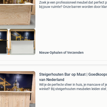
Zoek je een professioneel meubel dat perfect 
bij jouw ruimte? Onze barren worden door kla
geprezen om hun veelzijdigheid. Of je nu een
sfeervolle thuisbar, een strakke verkoopbalie o
rob
elle Levering!
Nieuw
Ophalen of Verzenden
Steigerhouten Bar op Maat | Goedkoop
van Nederland
Wil je de perfecte sfeer in huis, je mancave of j
winkel? Bij steigerhouten meubelen leiden stel 
eenvoudig jouw ideale bar samen. Wij leveren
robuust handwerk van a-kwaliteit steigerhout,
volledig