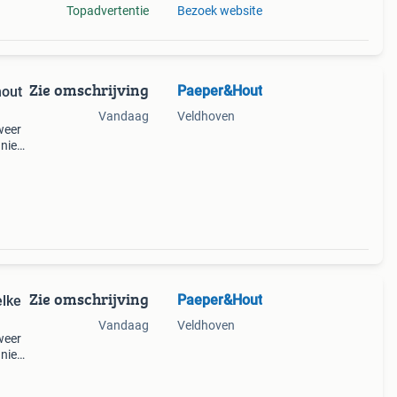
Topadvertentie
Bezoek website
Zie omschrijving
Paeper&Hout
hout
Vandaag
Veldhoven
weer
uniek
ent u
n
Zie omschrijving
Paeper&Hout
elke
Vandaag
Veldhoven
weer
uniek
ent u
n