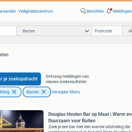
waarden
Veiligheidscentrum
Berichten
Meldingen
Barren
A
taten
Ontvang meldingen van
r je zoekopdracht
nieuwe zoekresultaten
chting
Barren
Verwijder filters
Douglas Houten Bar op Maat | Warm en
Duurzaam voor Buiten
Zoek je een bar met een warme uitstraling die