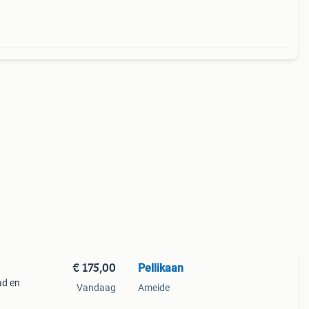
€ 175,00
Pellikaan
ad en
Vandaag
Ameide
voor