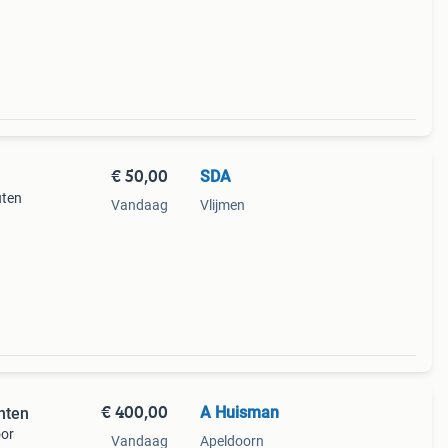
n van
€ 50,00
SDA
uten
Vandaag
Vlijmen
 De
steun
€ 400,00
A Huisman
nten
oor
Vandaag
Apeldoorn