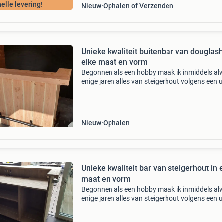
elle levering!
Nieuw
Ophalen of Verzenden
Unieke kwaliteit buitenbar van douglas
elke maat en vorm
Begonnen als een hobby maak ik inmiddels al
enige jaren alles van steigerhout volgens een 
concept ! Heeft u specifieke wensen ook hier b
dan aan het goede adres......... Prachtige en u
Nieuw
Ophalen
Unieke kwaliteit bar van steigerhout in 
maat en vorm
Begonnen als een hobby maak ik inmiddels al
enige jaren alles van steigerhout volgens een 
concept ! Heeft u specifieke wensen ook hier b
dan aan het goede adres......... Prachtige en u