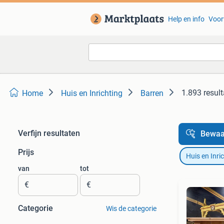
Help en info
Voor
1.893 resul
Home
Huis en Inrichting
Barren
Verfijn resultaten
Bewaa
Prijs
Huis en Inri
van
tot
€
€
Categorie
Wis de categorie