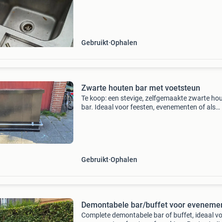
het snel afspoelen van glazen en het opvange
druppels. De
Gebruikt
Ophalen
Zwarte houten bar met voetsteun
Te koop: een stevige, zelfgemaakte zwarte ho
bar. Ideaal voor feesten, evenementen of als
toevoeging aan uw mancave of buitenkeuken.
bar is voorzien van een handige metalen voet
voor extra
Gebruikt
Ophalen
Demontabele bar/buffet voor eveneme
Complete demontabele bar of buffet, ideaal v