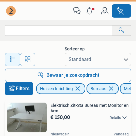
Bureaus
Sorteer op
Alle afstanden…
Bewaar je zoekopdracht
Filters
Huis en Inrichting
Bureaus
Met m
Elektrisch Zit-Sta Bureau met Monitor en
Arm
€ 150,00
Details
Nieuwegein
Vandaag