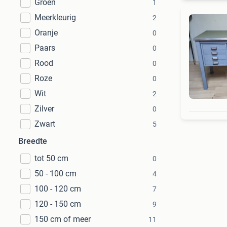
Groen
1
Meerkleurig
2
Oranje
0
Paars
0
Rood
0
Roze
0
Wit
2
Zilver
0
Zwart
5
Breedte
tot 50 cm
0
50 - 100 cm
4
100 - 120 cm
7
120 - 150 cm
9
150 cm of meer
11