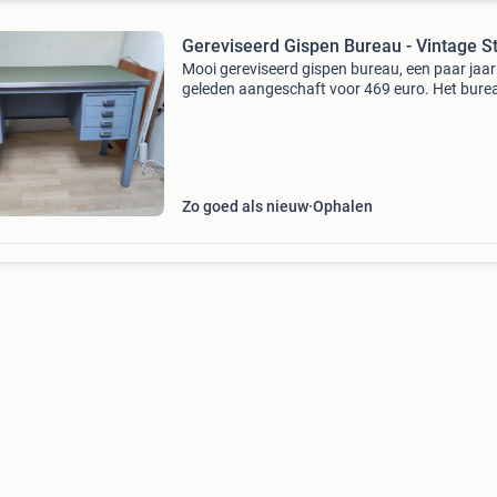
Gereviseerd Gispen Bureau - Vintage Sti
Mooi gereviseerd gispen bureau, een paar jaar
geleden aangeschaft voor 469 euro. Het burea
71 cm hoog, 60 cm breed en 120 cm lang. Ide
voor een stijlvolle werkplek. Erg fijne werkhoog
Min of
Zo goed als nieuw
Ophalen