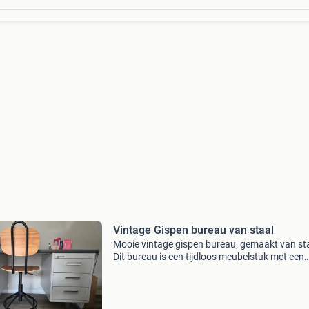
Vintage Gispen bureau van staal
Mooie vintage gispen bureau, gemaakt van sta
Dit bureau is een tijdloos meubelstuk met een
industriële uitstraling en biedt voldoende
werkruimte en opbergmogelijkheden met lade
beide zijden. I