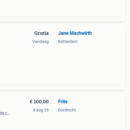
Gratis
Jane Machwirth
Vandaag
Rotterdam
€ 100,00
Frits
5
4 aug 26
Dordrecht
te ca