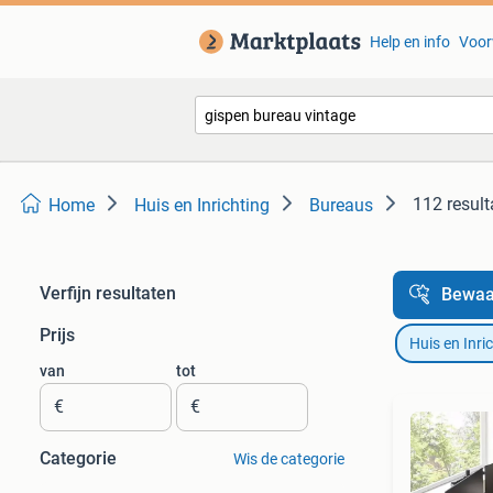
Help en info
Voor
112 result
Home
Huis en Inrichting
Bureaus
Verfijn resultaten
Bewaa
Prijs
Huis en Inri
van
tot
€
€
Categorie
Wis de categorie