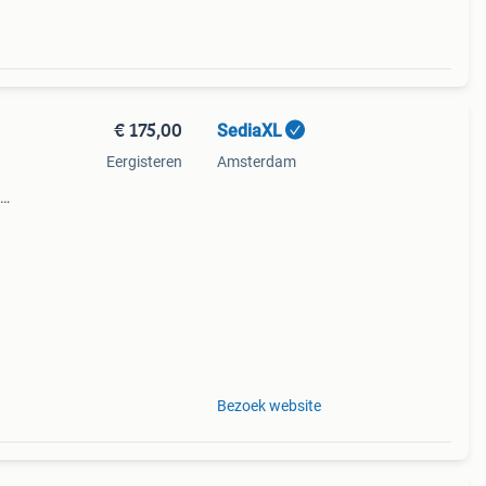
€ 175,00
SediaXL
Eergisteren
Amsterdam
k met
iële
Bezoek website