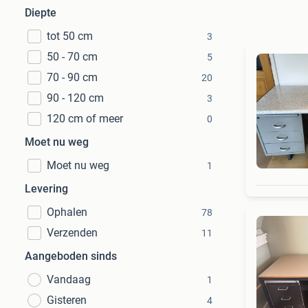
Diepte
tot 50 cm
3
50 - 70 cm
5
70 - 90 cm
20
90 - 120 cm
3
120 cm of meer
0
Moet nu weg
Moet nu weg
1
Levering
Ophalen
78
Verzenden
11
Aangeboden sinds
Vandaag
1
Gisteren
4