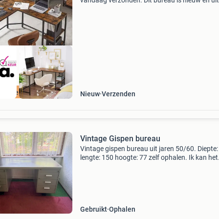
vandaag verzonden. Dit bureau is nieuw en uit
voorraad leverbaar . Creëer de ideale werkple
dit ruime l-vormige bureau. Dankzij het industr
desi
ordeeld met 9+
Nieuw
Verzenden
Vintage Gispen bureau
Vintage gispen bureau uit jaren 50/60. Diepte:
lengte: 150 hoogte: 77 zelf ophalen. Ik kan het
eventueel uit elkaar halen!
Gebruikt
Ophalen