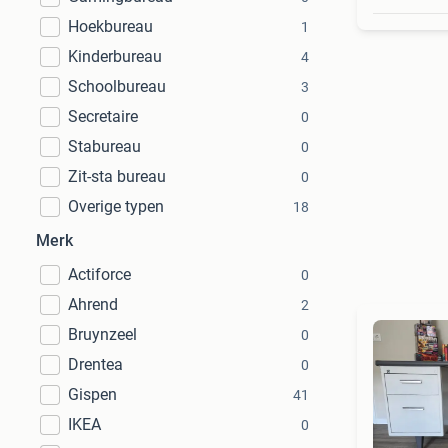
Hoekbureau
1
Kinderbureau
4
Schoolbureau
3
Secretaire
0
Stabureau
0
Zit-sta bureau
0
Overige typen
18
Merk
Actiforce
0
Ahrend
2
Bruynzeel
0
Drentea
0
Gispen
41
IKEA
0