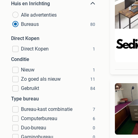
Huis en Inrichting
Alle advertenties
Bureaus
80
Direct Kopen
Direct Kopen
1
Beo
Conditie
Nieuw
1
Zo goed als nieuw
11
Gebruikt
84
Type bureau
Bureau-kast combinatie
7
Computerbureau
6
Duo-bureau
0
Gamingbureau
0