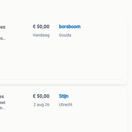
€ 50,00
borsboom
des
Vandaag
Gouda
es
.
€ 50,00
Stijn
es
eel.
2 aug 26
Utrecht
én
 de
reau