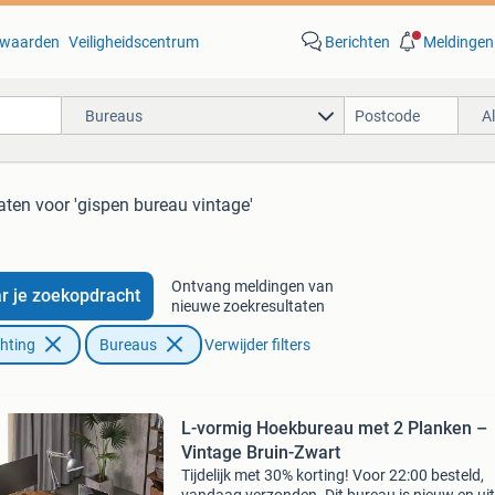
waarden
Veiligheidscentrum
Berichten
Meldingen
Bureaus
A
aten
voor 'gispen bureau vintage'
Ontvang meldingen van
r je zoekopdracht
nieuwe zoekresultaten
chting
Bureaus
Verwijder filters
L-vormig Hoekbureau met 2 Planken –
Vintage Bruin-Zwart
Tijdelijk met 30% korting! Voor 22:00 besteld,