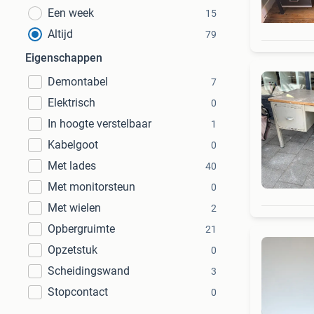
Een week
15
Altijd
79
Eigenschappen
Demontabel
7
Elektrisch
0
In hoogte verstelbaar
1
Kabelgoot
0
Met lades
40
Met monitorsteun
0
Met wielen
2
Opbergruimte
21
Opzetstuk
0
Scheidingswand
3
Stopcontact
0