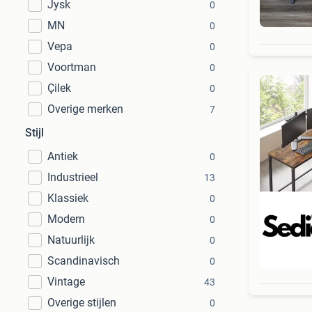
Jysk
0
MN
0
Vepa
0
Voortman
0
Çilek
0
Overige merken
7
Stijl
Antiek
0
Industrieel
13
Klassiek
0
Modern
0
Natuurlijk
0
Beo
Scandinavisch
0
Vintage
43
Overige stijlen
0