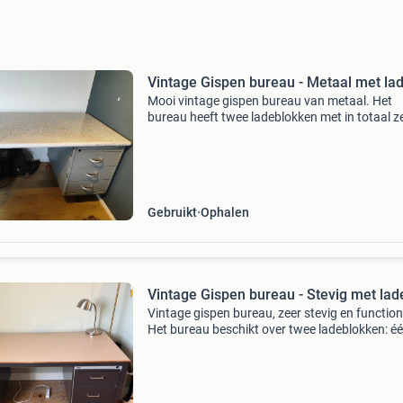
Vintage Gispen bureau - Metaal met la
Mooi vintage gispen bureau van metaal. Het
bureau heeft twee ladeblokken met in totaal z
lades, wat zorgt voor voldoende opbergruimte
Ideaal voor een thuiskantoor of als stijlvolle
toevoeging aan e
Gebruikt
Ophalen
Vintage Gispen bureau - Stevig met lad
Vintage gispen bureau, zeer stevig en function
Het bureau beschikt over twee ladeblokken: é
met 2 laden en één met 3 laden. De sloten van
laden werken niet meer, maar verder is het bu
in