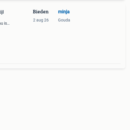
Bieden
minja
jl
2 aug 26
Gouda
u is
aal
te.