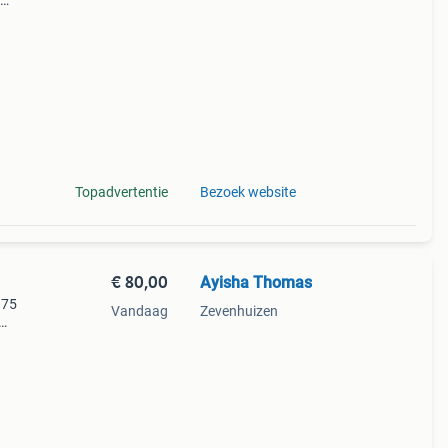
k met
iële
Topadvertentie
Bezoek website
€ 80,00
Ayisha Thomas
 75
Vandaag
Zevenhuizen