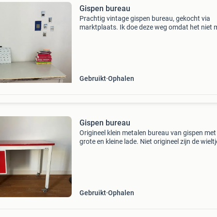
Gispen bureau
Prachtig vintage gispen bureau, gekocht via
marktplaats. Ik doe deze weg omdat het niet 
bij mijn interieur past!
Gebruikt
Ophalen
Gispen bureau
Origineel klein metalen bureau van gispen met
grote en kleine lade. Niet origineel zijn de wielt
eronder waardoor deze wat hoger is. Afmetin
zijn 60 cm diep, 100 cm breed en 78 cm hoog.
Gebruikt
Ophalen