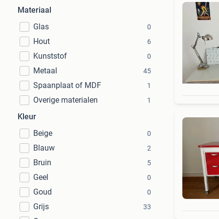
Materiaal
Glas
0
Hout
6
Kunststof
0
Metaal
45
Spaanplaat of MDF
1
Overige materialen
1
Kleur
Beige
0
Blauw
2
Bruin
5
Geel
0
Goud
0
Grijs
33