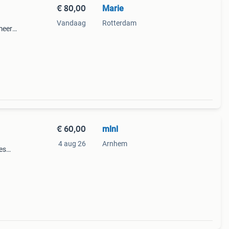
€ 80,00
Marie
Vandaag
Rotterdam
meer
€ 60,00
mlnl
4 aug 26
Arnhem
jes
gen