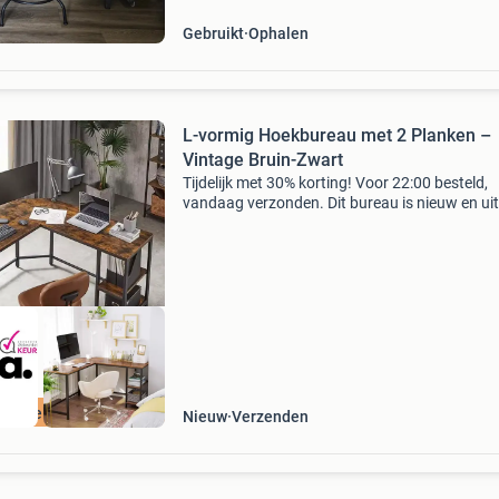
Gebruikt
Ophalen
L-vormig Hoekbureau met 2 Planken –
Vintage Bruin-Zwart
Tijdelijk met 30% korting! Voor 22:00 besteld,
vandaag verzonden. Dit bureau is nieuw en uit
voorraad leverbaar . Creëer de ideale werkple
dit ruime l-vormige bureau. Dankzij het industr
desi
ordeeld met 9+
Nieuw
Verzenden