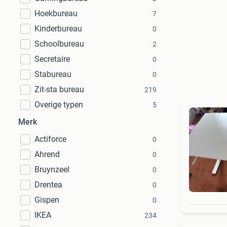
Hoekbureau
7
Kinderbureau
0
Schoolbureau
2
Secretaire
0
Stabureau
0
Zit-sta bureau
219
Overige typen
5
Merk
Actiforce
0
Ahrend
0
Bruynzeel
0
Drentea
0
Gispen
0
IKEA
234