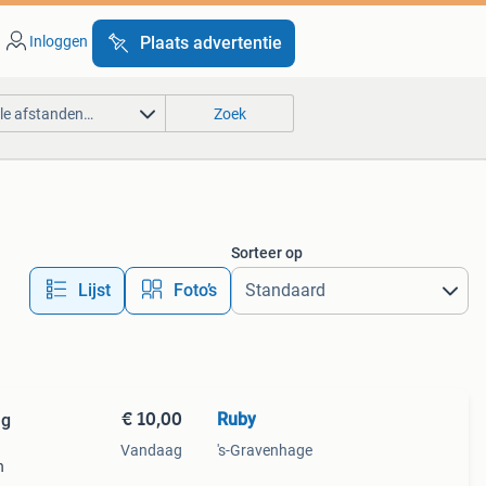
Inloggen
Plaats advertentie
lle afstanden…
Zoek
Sorteer op
Lijst
Foto’s
€ 10,00
Ruby
Vandaag
's-Gravenhage
n