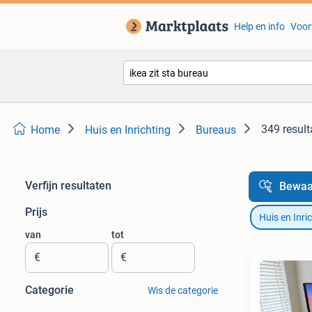
Help en info
Voor
349 result
Home
Huis en Inrichting
Bureaus
Verfijn resultaten
Bewaa
Prijs
Huis en Inri
van
tot
€
€
Categorie
Wis de categorie