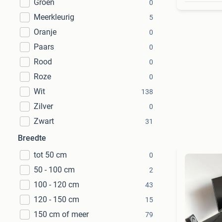
Groen
0
Meerkleurig
5
Oranje
0
Paars
0
Rood
0
Roze
0
Wit
138
Zilver
0
Zwart
31
Breedte
tot 50 cm
0
50 - 100 cm
2
100 - 120 cm
43
120 - 150 cm
15
150 cm of meer
79