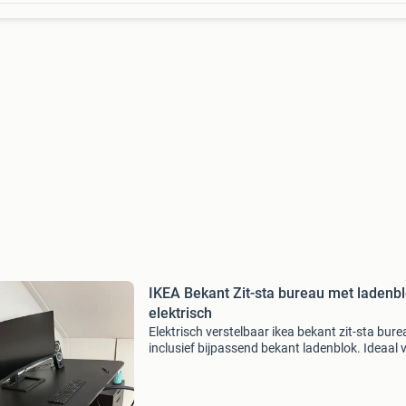
IKEA Bekant Zit-sta bureau met ladenbl
elektrisch
Elektrisch verstelbaar ikea bekant zit-sta bure
inclusief bijpassend bekant ladenblok. Ideaal 
een flexibele werkplek. Het bureau en ladenblo
vertonen lichte gebruiksporen, maar function
no