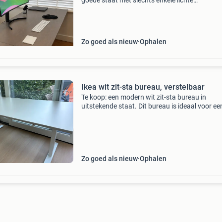
goede staat met slechts enkele lichte
gebruikssporen. Gaat weg vanwege aanschaf
een zit-sta bureau. Groot werkblad van 200 × 
cm stevig en stabiel
Zo goed als nieuw
Ophalen
Ikea wit zit-sta bureau, verstelbaar
Te koop: een modern wit zit-sta bureau in
uitstekende staat. Dit bureau is ideaal voor ee
ergonomische werkplek, thuis of op kantoor. H
in hoogte verstelbaar met een zwengel, waard
gemakke
Zo goed als nieuw
Ophalen