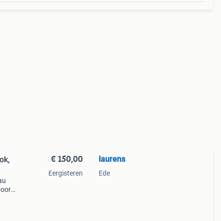
€ 150,00
laurens
ok,
Eergisteren
Ede
au
voor
k
eren