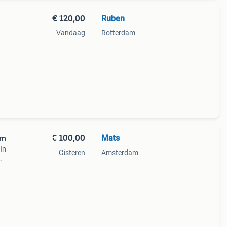
€ 120,00
Ruben
Vandaag
Rotterdam
uikt.
ttend
€ 100,00
Mats
cm
 In
Gisteren
Amsterdam
urig
e