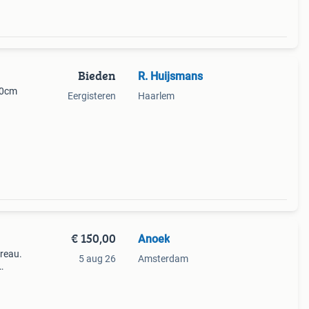
Bieden
R. Huijsmans
60cm
Eergisteren
Haarlem
 dan
€ 150,00
Anoek
ureau.
5 aug 26
Amsterdam