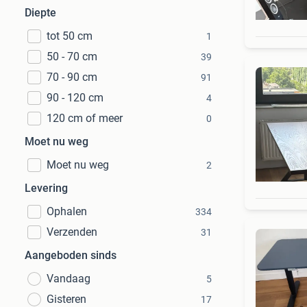
Diepte
tot 50 cm
1
50 - 70 cm
39
70 - 90 cm
91
90 - 120 cm
4
120 cm of meer
0
Moet nu weg
Moet nu weg
2
Levering
Ophalen
334
Verzenden
31
Aangeboden sinds
Vandaag
5
Gisteren
17