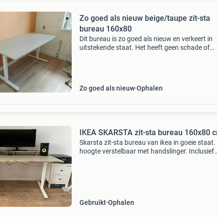
Zo goed als nieuw beige/taupe zit-sta
bureau 160x80
Dit bureau is zo goed als nieuw en verkeert in
uitstekende staat. Het heeft geen schade of
viezigheid en is slechts een klein jaar licht gebr
Dankzij de verstelbare hoogte kunt u zowel zi
al
Zo goed als nieuw
Ophalen
IKEA SKARSTA zit-sta bureau 160x80 
Skarsta zit-sta bureau van ikea in goeie staat.
hoogte verstelbaar met handslinger. Inclusief
kabelgoot over de hele breedte. Beige/zandkle
bureaublad met zeer kleine gebruikssporen (zi
foto)
Gebruikt
Ophalen