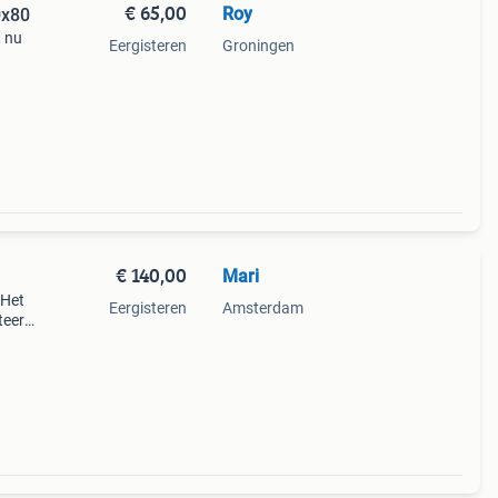
€ 65,00
Roy
0x80
, nu
Eergisteren
Groningen
aar
€ 140,00
Mari
 Het
Eergisteren
Amsterdam
teerd
dam