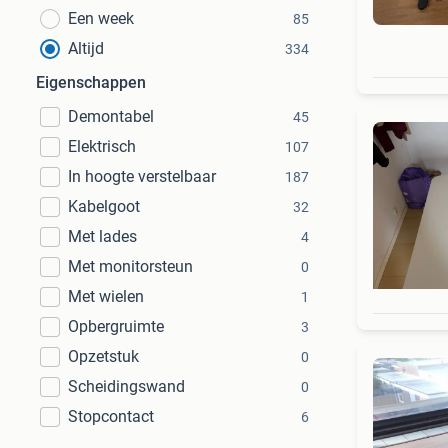
Een week
85
Altijd
334
Eigenschappen
Demontabel
45
Elektrisch
107
In hoogte verstelbaar
187
Kabelgoot
32
Met lades
4
Met monitorsteun
0
Met wielen
1
Opbergruimte
3
Opzetstuk
0
Scheidingswand
0
Stopcontact
6