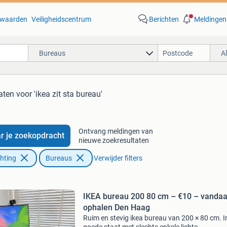
waarden
Veiligheidscentrum
Berichten
Meldingen
Bureaus
A
aten
voor 'ikea zit sta bureau'
Ontvang meldingen van
r je zoekopdracht
nieuwe zoekresultaten
chting
Bureaus
Verwijder filters
IKEA bureau 200 80 cm – €10 – vandaag
ophalen Den Haag
Ruim en stevig ikea bureau van 200 × 80 cm. I