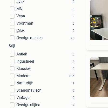
Jysk
0
MN
0
Vepa
0
Voortman
0
Çilek
0
Overige merken
23
Stijl
Antiek
0
Industrieel
4
Klassiek
0
Modern
186
Natuurlijk
1
Scandinavisch
9
Vintage
0
Overige stijlen
2