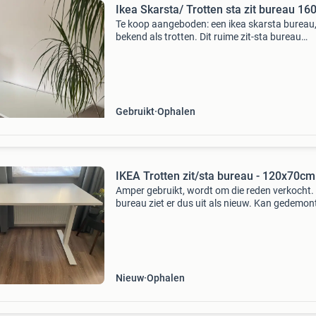
Ikea Skarsta/ Trotten sta zit bureau 16
Te koop aangeboden: een ikea skarsta bureau
bekend als trotten. Dit ruime zit-sta bureau
(160x80 cm) is handmatig in hoogte verstelb
van 70-120 cm, ideaal voor een ergonomische
werkplek.
Gebruikt
Ophalen
IKEA Trotten zit/sta bureau - 120x70cm
Amper gebruikt, wordt om die reden verkocht.
bureau ziet er dus uit als nieuw. Kan gedemon
worden voor het ophalen. Ophalen in amster
centrum.
Nieuw
Ophalen