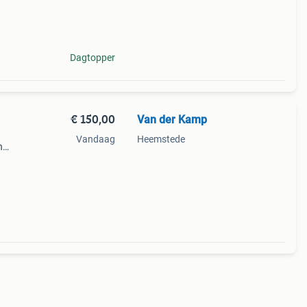
 van
80
Dagtopper
€ 150,00
Van der Kamp
Vandaag
Heemstede
n
et is
oor je