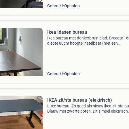
Gebruikt
Ophalen
Ikea Idasen bureau
Ikea bureau met donkerbruin blad. Breedte 1
diepte 80cm hoogte instelbaar (met een
schroevendraaier, geen zit/sta) er zitten wat
butsjes en een klein krasje op het blad, verder
dat ziet hij er
Gebruikt
Ophalen
IKEA zit/sta bureau (elektrisch)
Luxe bureau. Zo goed als nieuw ikea zit-sta b
Blauw met zwarte poten. Dit simpel elektrisch
verstelbare bureau biedt een ergonomische
werkplek voor ieder mens. 80X160cm