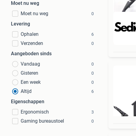
Moet nu weg
Moet nu weg
0
Levering
Ophalen
6
Beo
Verzenden
0
Aangeboden sinds
Vandaag
0
Gisteren
0
Een week
0
Altijd
6
Eigenschappen
Ergonomisch
3
Gaming bureaustoel
0