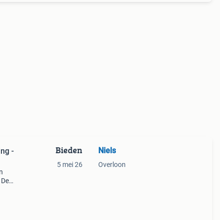
Bieden
Niels
ng -
5 mei 26
Overloon
n
 De
en