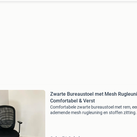
Zwarte Bureaustoel met Mesh Rugleuni
Comfortabel & Verst
Comfortabele zwarte bureaustoel met rem, ee
ademende mesh rugleuning en stoffen zitting.
stoel is in goede staat en biedt uitstekende
ondersteuning voor lange werkdagen. Voorzi
van armleuningen