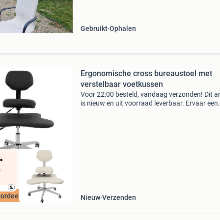
Gebruikt
Ophalen
Ergonomische cross bureaustoel met
verstelbaar voetkussen
Voor 22:00 besteld, vandaag verzonden! Dit ar
is nieuw en uit voorraad leverbaar. Ervaar een
flexibele en comfortabele zithouding met deze
ergonomische cross bureaustoel. Dankzij het
unieke ontwe
ordeeld met 9+
Nieuw
Verzenden