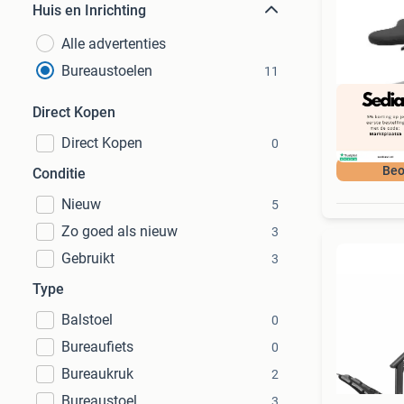
Huis en Inrichting
Alle advertenties
Bureaustoelen
11
Direct Kopen
Direct Kopen
0
Beo
Conditie
Nieuw
5
Zo goed als nieuw
3
Gebruikt
3
Type
Balstoel
0
Bureaufiets
0
Bureaukruk
2
Bureaustoel
3