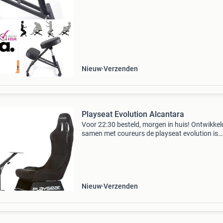
ontvangst sn
ordeeld met 9+
Nieuw
Verzenden
Playseat Evolution Alcantara
Voor 22:30 besteld, morgen in huis! Ontwikkel
samen met coureurs de playseat evolution is
ontwikkeld in samenwerking met professionel
coureurs, die de unieke kwaliteit van playseat
erkennen en beves
Nieuw
Verzenden