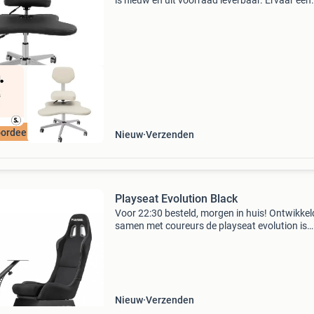
is nieuw en uit voorraad leverbaar. Ervaar een
flexibele en comfortabele zithouding met deze
ergonomische cross bureaustoel. Dankzij het
unieke ontwe
ordeeld met 9+
Nieuw
Verzenden
Playseat Evolution Black
Voor 22:30 besteld, morgen in huis! Ontwikkel
samen met coureurs de playseat evolution is
ontwikkeld in samenwerking met professionel
coureurs, die de unieke kwaliteit van playseat
erkennen en beves
Nieuw
Verzenden