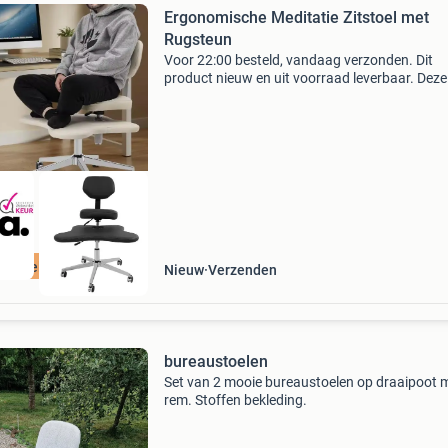
Ergonomische Meditatie Zitstoel met
Rugsteun
Voor 22:00 besteld, vandaag verzonden. Dit
product nieuw en uit voorraad leverbaar. Deze
ergonomische meditatiestoel is ontworpen vo
flexibel en comfortabel zitten in uiteenlopende
houdingen. Dankzi
ordeeld met 9+
Nieuw
Verzenden
bureaustoelen
Set van 2 mooie bureaustoelen op draaipoot 
rem. Stoffen bekleding.