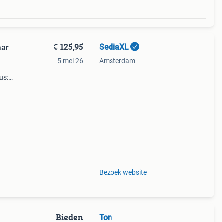
€ 125,95
SediaXL
aar
5 mei 26
Amsterdam
us:
 na
Bezoek website
Bieden
Ton