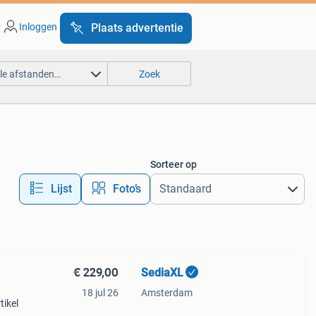
Inloggen
Plaats advertentie
lle afstanden…
Zoek
Sorteer op
Lijst
Foto’s
€ 229,00
SediaXL
18 jul 26
Amsterdam
tikel