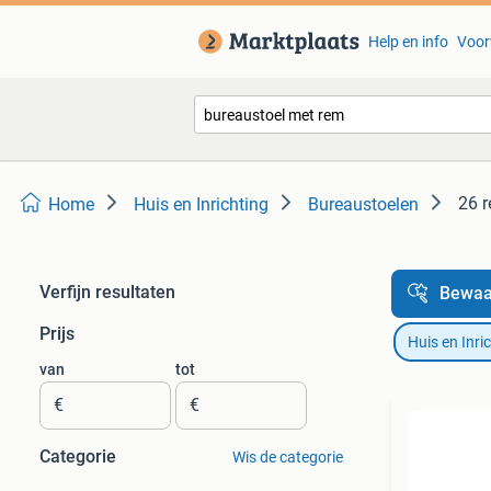
Help en info
Voor
26 r
Home
Huis en Inrichting
Bureaustoelen
Verfijn resultaten
Bewaa
Prijs
Huis en Inri
van
tot
€
€
Categorie
Wis de categorie