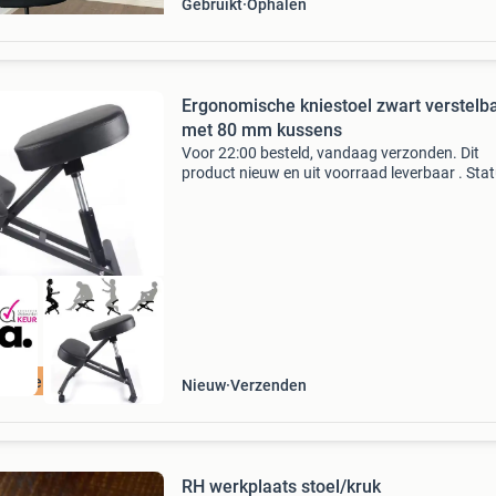
Gebruikt
Ophalen
Ergonomische kniestoel zwart verstelb
met 80 mm kussens
Voor 22:00 besteld, vandaag verzonden. Dit
product nieuw en uit voorraad leverbaar . Stat
op voorraad gratis verzending levertijd: 1 - 2
werkdagen retourneren: mogelijk tot 14 dagen
ontvangst sn
ordeeld met 9+
Nieuw
Verzenden
RH werkplaats stoel/kruk