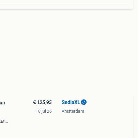
€ 125,95
SediaXL
aar
18 jul 26
Amsterdam
us:
 na