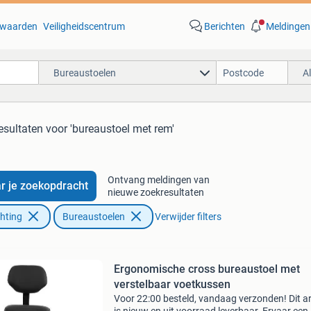
waarden
Veiligheidscentrum
Berichten
Meldingen
Bureaustoelen
A
esultaten
voor 'bureaustoel met rem'
Ontvang meldingen van
r je zoekopdracht
nieuwe zoekresultaten
chting
Bureaustoelen
Verwijder filters
Ergonomische cross bureaustoel met
verstelbaar voetkussen
Voor 22:00 besteld, vandaag verzonden! Dit ar