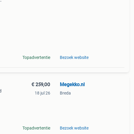
Topadvertentie
Bezoek website
€ 259,00
Megekko.nl
d
18 jul 26
Breda
e
Topadvertentie
Bezoek website