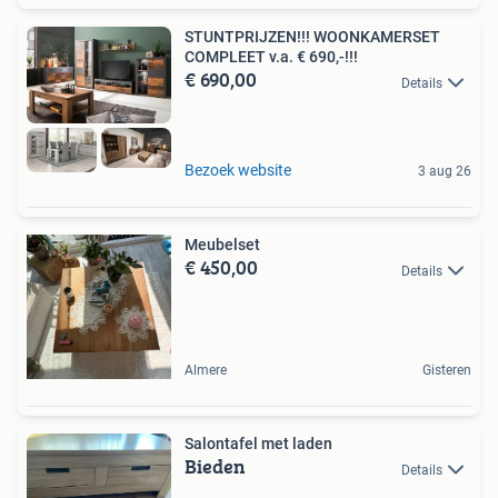
STUNTPRIJZEN!!! WOONKAMERSET
COMPLEET v.a. € 690,-!!!
€ 690,00
Details
Bezoek website
3 aug 26
Meubelset
€ 450,00
Details
Almere
Gisteren
Salontafel met laden
Bieden
Details