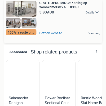
GROTE OPRUIMING!! Korting op
Woonkamers!! v.a. € 839,- !
€ 839,00
Details
100% laagste prijs
Bezoek website
Vandaag