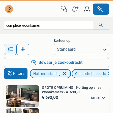
Complete inboedels
Sorteer op
Alle afstanden…
Bewaar je zoekopdracht
Filters
Huis en Inrichting
Complete inboedels
GROTE OPRUIMING!! Korting op alles!
Woonkamers v.a. 690,- !
€ 690,00
Details