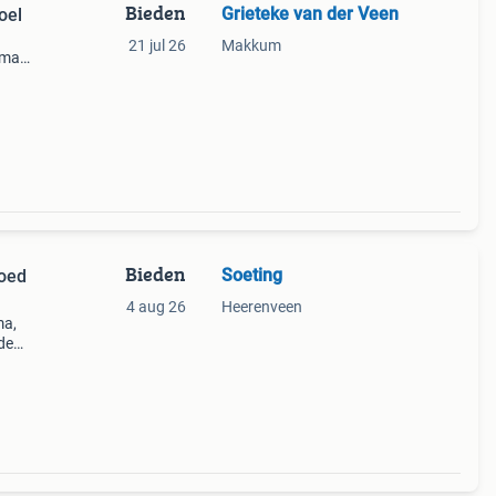
Bieden
Grieteke van der Veen
oel
21 jul 26
Makkum
 maar
Bieden
Soeting
goed
4 aug 26
Heerenveen
ma,
ede
oor
erst