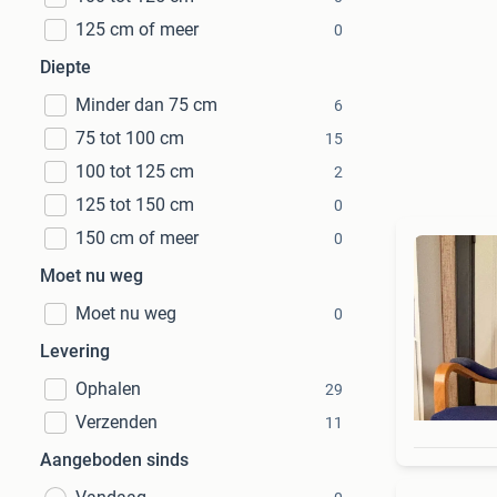
125 cm of meer
0
Diepte
Minder dan 75 cm
6
75 tot 100 cm
15
100 tot 125 cm
2
125 tot 150 cm
0
150 cm of meer
0
Moet nu weg
Moet nu weg
0
Levering
Ophalen
29
Verzenden
11
Aangeboden sinds