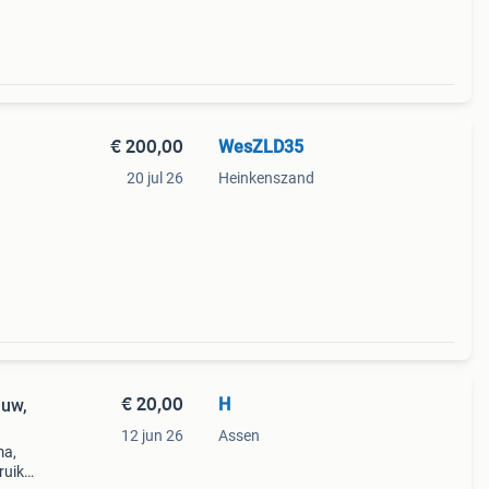
€ 200,00
WesZLD35
20 jul 26
Heinkenszand
eft
€ 20,00
H
auw,
12 jun 26
Assen
ma,
ruikt,