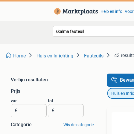
Help en info
Voor
43 result
Home
Huis en Inrichting
Fauteuils
Verfijn resultaten
Bewaa
Prijs
Huis en Inri
van
tot
€
€
Categorie
Wis de categorie