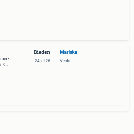
Bieden
Mariska
t merk
24 jul 26
Venlo
 leer
steun