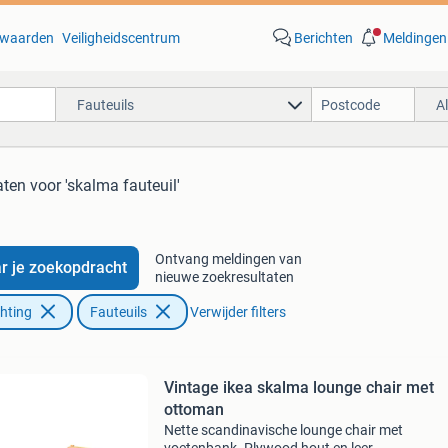
waarden
Veiligheidscentrum
Berichten
Meldingen
Fauteuils
A
aten
voor 'skalma fauteuil'
Ontvang meldingen van
r je zoekopdracht
nieuwe zoekresultaten
chting
Fauteuils
Verwijder filters
Vintage ikea skalma lounge chair met
ottoman
Nette scandinavische lounge chair met