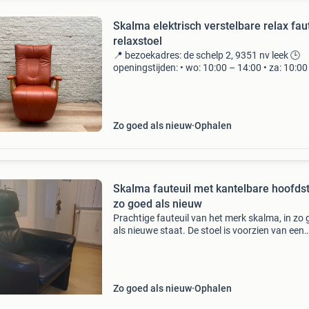
Skalma elektrisch verstelbare relax fau
relaxstoel
📍 bezoekadres: de schelp 2, 9351 nv leek 🕒
openingstijden: • wo: 10:00 – 14:00 • za: 10:00
16:00 ook buiten openingstijden en in de avo
bent u welkom, wel graag op afspraak. Design
Zo goed als nieuw
Ophalen
Skalma fauteuil met kantelbare hoofds
zo goed als nieuw
Prachtige fauteuil van het merk skalma, in zo
als nieuwe staat. De stoel is voorzien van een
comfortabele kantelbare hoofdsteun, ideaal v
ontspanning. De fauteuil is bekleed met
hoogwaardig le
Zo goed als nieuw
Ophalen