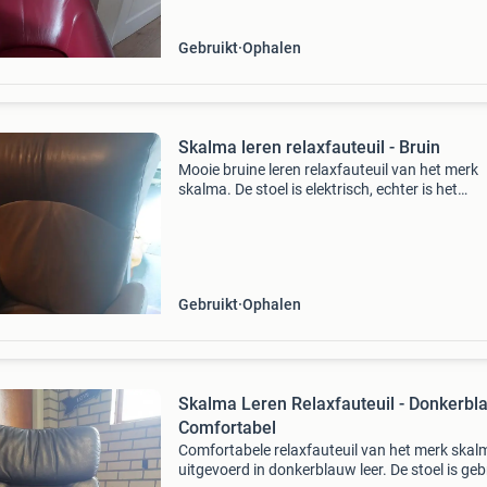
Gebruikt
Ophalen
Skalma leren relaxfauteuil - Bruin
Mooie bruine leren relaxfauteuil van het merk
skalma. De stoel is elektrisch, echter is het
mechanisme niet werkende. Handig iemand he
het zo gerepareerd. Leuk voor thuis of voor
eventuele door ver
Gebruikt
Ophalen
Skalma Leren Relaxfauteuil - Donkerbl
Comfortabel
Comfortabele relaxfauteuil van het merk skal
uitgevoerd in donkerblauw leer. De stoel is geb