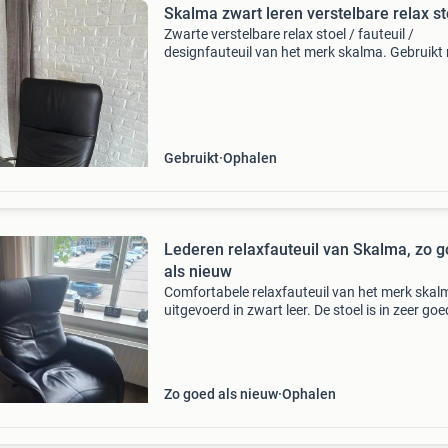
Skalma zwart leren verstelbare relax st
Zwarte verstelbare relax stoel / fauteuil /
designfauteuil van het merk skalma. Gebruikt
geschikt voor nog veel zit en lig plezier. De
rugleuning heeft verschillende standen en de
bovenkant van d
Gebruikt
Ophalen
Lederen relaxfauteuil van Skalma, zo 
als nieuw
Comfortabele relaxfauteuil van het merk skal
uitgevoerd in zwart leer. De stoel is in zeer go
staat en biedt uitstekend zitcomfort. Ideaal v
ontspanning na een lange dag. De fauteuil is v
Zo goed als nieuw
Ophalen