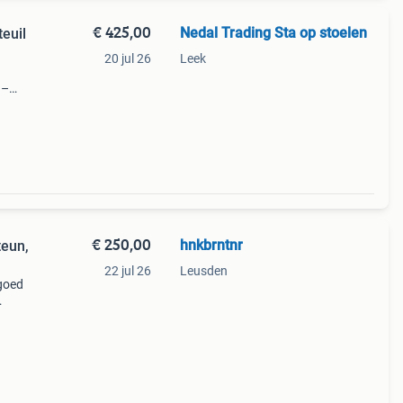
€ 425,00
Nedal Trading Sta op stoelen
teuil
20 jul 26
Leek
 –
nduren
€ 250,00
hnkbrntnr
teun,
22 jul 26
Leusden
 goed
oor