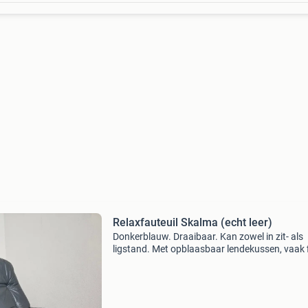
Relaxfauteuil Skalma (echt leer)
Donkerblauw. Draaibaar. Kan zowel in zit- als
ligstand. Met opblaasbaar lendekussen, vaak f
bij rugklachten. Merk skalma. Echt leder. Total
breedte 90cm. Zitbreedte 45cm. Ophalen in
neeritter.