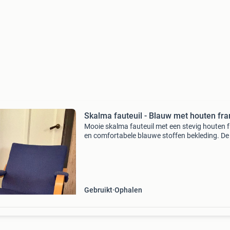
Skalma fauteuil - Blauw met houten fr
Mooie skalma fauteuil met een stevig houten 
en comfortabele blauwe stoffen bekleding. De 
is in goede staat en biedt een fijne zitervaring.
Perfect voor in de woonkamer of een leeshoek
Gebruikt
Ophalen