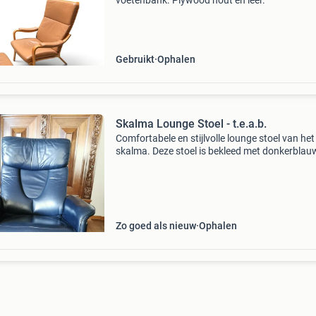
voetenbank. Plywood hout en leer.
Gebruikt
Ophalen
Skalma Lounge Stoel - t.e.a.b.
Comfortabele en stijlvolle lounge stoel van he
skalma. Deze stoel is bekleed met donkerblauw
en heeft een verstelbare rugleuning en voeten
voor optimale ontspanning. Ideaal voor in de
Zo goed als nieuw
Ophalen