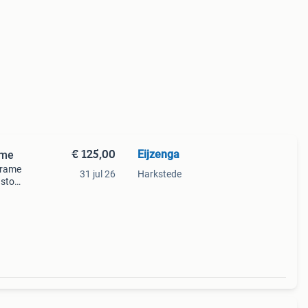
€ 125,00
Eijzenga
ame
frame
31 jul 26
Harkstede
stoel
. Het