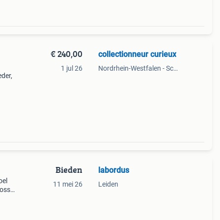
€ 240,00
collectionneur curieux
1 jul 26
Nordrhein-Westfalen - Schleiden, DE
der,
Bieden
labordus
oel
11 mei 26
Leiden
losse