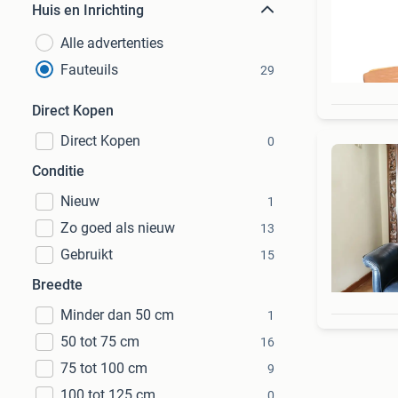
Huis en Inrichting
Alle advertenties
Fauteuils
29
Direct Kopen
Direct Kopen
0
Conditie
Nieuw
1
Zo goed als nieuw
13
Gebruikt
15
Breedte
Minder dan 50 cm
1
50 tot 75 cm
16
75 tot 100 cm
9
100 tot 125 cm
0