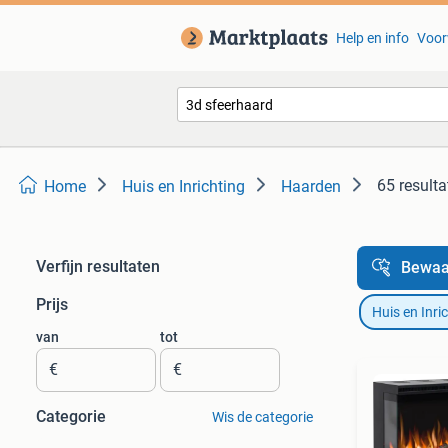
Help en info
Voor
65 resulta
Home
Huis en Inrichting
Haarden
Verfijn resultaten
Bewaa
Prijs
Huis en Inri
van
tot
€
€
Categorie
Wis de categorie