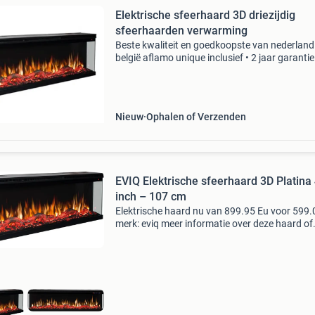
Elektrische sfeerhaard 3D driezijdig
sfeerhaarden verwarming
Beste kwaliteit en goedkoopste van nederland
belgië aflamo unique inclusief • 2 jaar garantie
beste realistische vlameffect • houtblokken •
afstandsbediening • 7 verschil
Nieuw
Ophalen of Verzenden
EVIQ Elektrische sfeerhaard 3D Platina
inch – 107 cm
Elektrische haard nu van 899.95 Eu voor 599.
merk: eviq meer informatie over deze haard of
direct bestellen? Bezoek onze website!
Haardgigant.nl is de specialist in elektrische
haarden in nederla