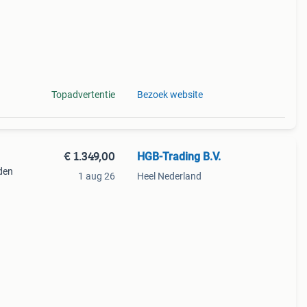
Topadvertentie
Bezoek website
€ 1.349,00
HGB-Trading B.V.
den
1 aug 26
Heel Nederland
d-
,