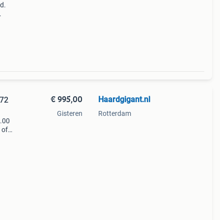
d.
aker)
el,
€ 995,00
Haardgigant.nl
 72
Gisteren
Rotterdam
5.00
 of