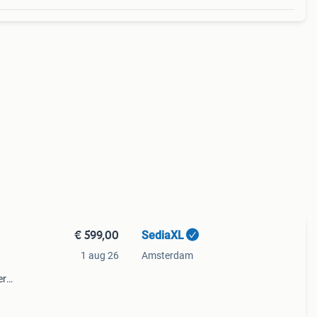
€ 599,00
SediaXL
1 aug 26
Amsterdam
er
 met
ij