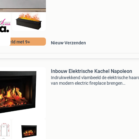
realistische
ordeeld met 9+
Nieuw
Verzenden
Inbouw Elektrische Kachel Napoleon
Indrukwekkend vlambeeld de elektrische haar
van modern electric fireplace brengen
vlamtechnologie naar een nieuw niveau. De le
vlammen zijn verbluffend realistisch, met diepe
authentieke vurenkle