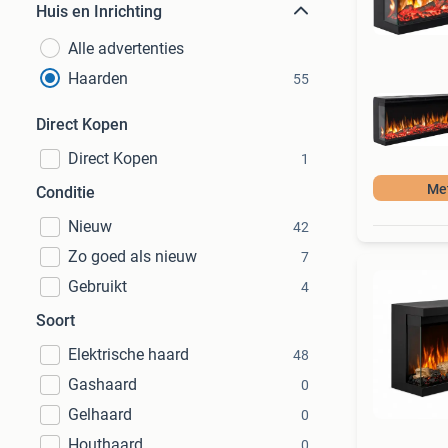
Huis en Inrichting
Alle advertenties
Haarden
55
Direct Kopen
Direct Kopen
1
Met
Conditie
Nieuw
42
Zo goed als nieuw
7
Gebruikt
4
Soort
Elektrische haard
48
Gashaard
0
Gelhaard
0
Houthaard
0