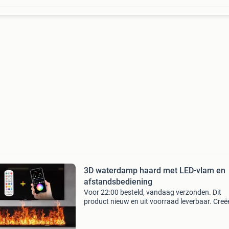
3D waterdamp haard met LED-vlam en
afstandsbediening
Voor 22:00 besteld, vandaag verzonden. Dit
product nieuw en uit voorraad leverbaar. Creë
een warme en stijlvolle sfeer in je woonkamer
deze innovatieve 3d waterdamp haard . Dankz