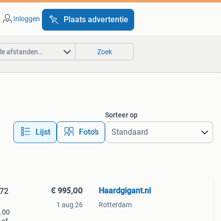
Inloggen
Plaats advertentie
lle afstanden…
Zoek
Sorteer op
Lijst
Foto’s
€ 995,00
Haardgigant.nl
 72
1 aug 26
Rotterdam
5.00