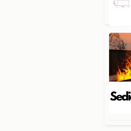
Gra
Beo