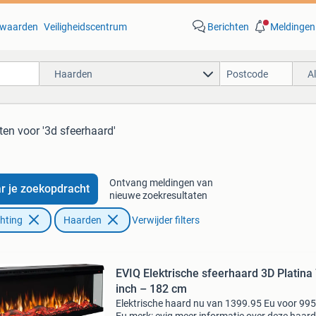
waarden
Veiligheidscentrum
Berichten
Meldingen
Haarden
A
ten
voor '3d sfeerhaard'
Ontvang meldingen van
r je zoekopdracht
nieuwe zoekresultaten
chting
Haarden
Verwijder filters
EVIQ Elektrische sfeerhaard 3D Platina
inch – 182 cm
Elektrische haard nu van 1399.95 Eu voor 99