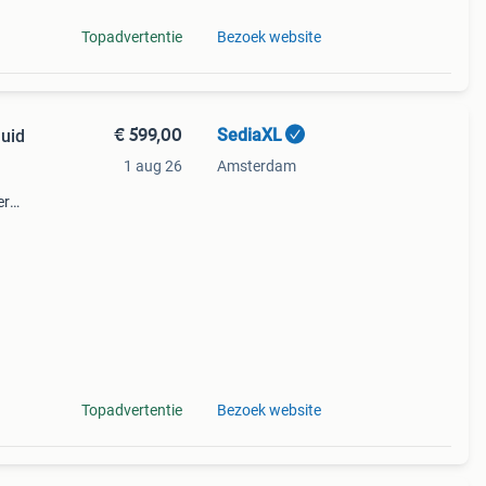
Topadvertentie
Bezoek website
€ 599,00
SediaXL
uid
1 aug 26
Amsterdam
er
eze
che
Topadvertentie
Bezoek website