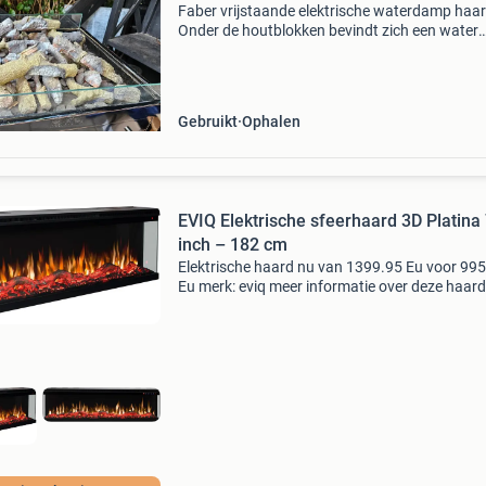
Faber vrijstaande elektrische waterdamp haar
Onder de houtblokken bevindt zich een water
reservoir en een ultrasone verdamper. (Mistm
deze trilt het water tot een ultrafijne koude nev
die do
Gebruikt
Ophalen
EVIQ Elektrische sfeerhaard 3D Platina
inch – 182 cm
Elektrische haard nu van 1399.95 Eu voor 99
Eu merk: eviq meer informatie over deze haard
direct bestellen? Bezoek onze website!
Haardgigant.nl is de specialist in elektrische
haarden in nederl