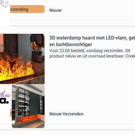
tis Verzending
Nieuw
3D waterdamp haard met LED-vlam, gel
en luchtbevochtiger
Voor 22:00 besteld, vandaag verzonden. Dit
product nieuw en uit voorraad leverbaar. Creë
een warme, sfeervolle ambiance in huis met d
slimme 3d waterdamp haard. Dankzij realistis
led-vlammen,
ordeeld met 9+
Nieuw
Verzenden