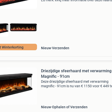
Eu merk: eviq meer informatie over deze haard
direct bestellen? Bezoek onze website!
Haardgigant.nl is de specialist in elektrische
haarden in nederl
 Winterkorting
Nieuw
Verzenden
Driezijdige sfeerhaard met verwarming
Magnific - 91cm
Deze driezijdige sfeerhaard met verwarming
magnific - 91cm is nu van € 1150 voor € 449 t
bestellen. Bestel bij de voordeligste van de ben
Productomschrijving elektrische 3-zijdige sfee
Nieuw
Ophalen of Verzenden