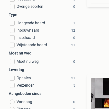
Overige soorten
0
Type
Hangende haard
1
Inbouwhaard
12
Inzethaard
0
Vrijstaande haard
21
Moet nu weg
Moet nu weg
0
Levering
Ophalen
31
Verzenden
5
Aangeboden sinds
Vandaag
0