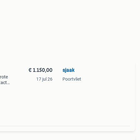
€ 1.150,00
sjaak
rote
17 jul 26
Poortvliet
tact
or de
5 uur