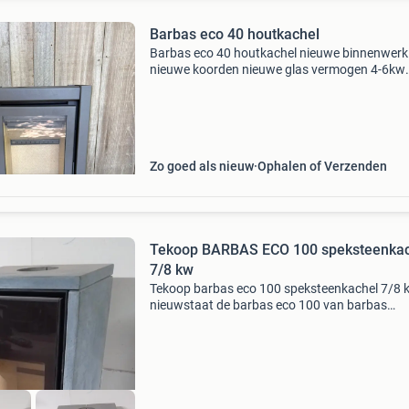
Barbas eco 40 houtkachel
Barbas eco 40 houtkachel nieuwe binnenwerk
nieuwe koorden nieuwe glas vermogen 4-6kw
afmetingen: hoogte 80 cm breedte 45,5 cm di
38 cm rookgasafvoer 150mm bovenaansluitin
ook mijn andere adve
Zo goed als nieuw
Ophalen of Verzenden
Tekoop BARBAS ECO 100 speksteenkac
7/8 kw
Tekoop barbas eco 100 speksteenkachel 7/8 k
nieuwstaat de barbas eco 100 van barbas
kenmerkt zich door zijn hoge rendement en we
fijnstof uistoot. Een uitmuntende
verbrandingstechniek, maar to