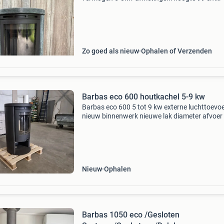
breedte 56 cm diepte 48 cm rookgasafvoer 
bovenaansluiting ja achteraansluiting ja exter
luchtvervoer ja zie ook
Zo goed als nieuw
Ophalen of Verzenden
Barbas eco 600 houtkachel 5-9 kw
Barbas eco 600 5 tot 9 kw externe luchttoevo
nieuw binnenwerk nieuwe lak diameter afvoer
mm diameter externe luchttoevoer 80 mm (ka
aangesloten worden maar hoeft niet) mooie
strakke vrijstaande
Nieuw
Ophalen
Barbas 1050 eco /Gesloten