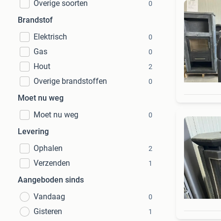
Overige soorten
0
Brandstof
Elektrisch
0
Gas
0
Hout
2
Overige brandstoffen
0
Moet nu weg
Moet nu weg
0
Levering
Ophalen
2
Verzenden
1
Aangeboden sinds
Vandaag
0
Gisteren
1