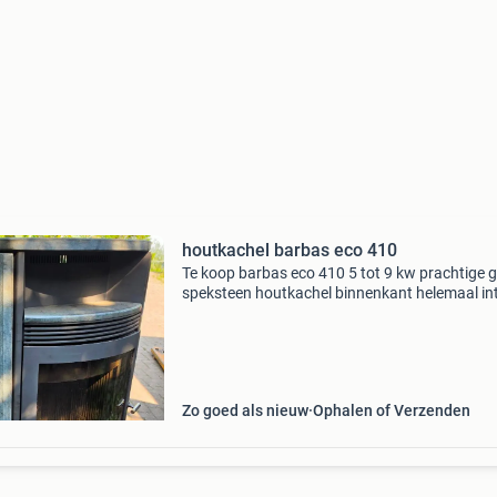
houtkachel barbas eco 410
Te koop barbas eco 410 5 tot 9 kw prachtige g
speksteen houtkachel binnenkant helemaal in
groot helder raam kunnen grote blokken in do
grote vulopening houd zijn warmte zeker nog 
va
Zo goed als nieuw
Ophalen of Verzenden