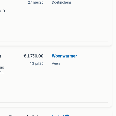
27 mei 26
Doetinchem
. De
lleen
€ 1.750,00
Woonwarmer
0
13 jul 26
Veen
bas
e
zaam
ger