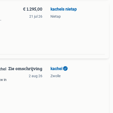
€ 1.295,00
kachels nietap
21 jul 26
Nietap
epte
g zie
Zie omschrijving
kachel
hel
2 aug 26
Zwolle
w in
inig