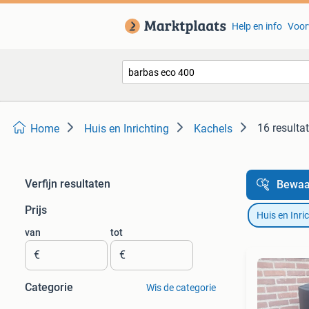
Help en info
Voor
16 resulta
Home
Huis en Inrichting
Kachels
Verfijn resultaten
Bewaa
Prijs
Huis en Inri
van
tot
€
€
Categorie
Wis de categorie