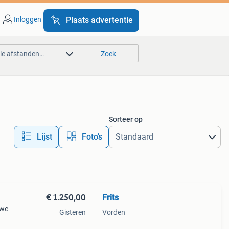
Inloggen
Plaats advertentie
lle afstanden…
Zoek
Sorteer op
Lijst
Foto’s
€ 1.250,00
Frits
uwe
Gisteren
Vorden