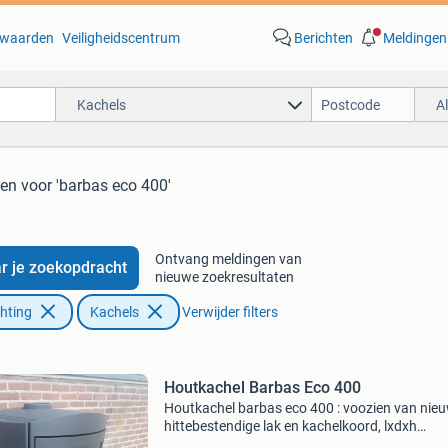
waarden
Veiligheidscentrum
Berichten
Meldingen
Kachels
A
ten
voor 'barbas eco 400'
Ontvang meldingen van
r je zoekopdracht
nieuwe zoekresultaten
chting
Kachels
Verwijder filters
Houtkachel Barbas Eco 400
Houtkachel barbas eco 400 : voozien van nie
hittebestendige lak en kachelkoord, lxdxh
60x46x102cm diameter pijp 150mm boven en