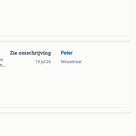
gte
Zie omschrijving
Peter
an
19 jul 26
Wassenaar
n,
en.
ogen)