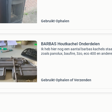
achter aansluiting vermogen 5-9 kw hard hoo
aansluiting 90 cm kleur
Gebruikt
Ophalen
BARBAS Houtkachel Onderdelen
Ik heb hier nog een aantal barbas kachels sta
zoals panolux, baufire, 3zo, eco 400 en andere
waarvan de onderdelen verkocht mogen word
Zo heb ik ruiten ( ook gebogen en dubbel geb
remplate
Gebruikt
Ophalen of Verzenden