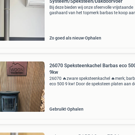
Systeem/Speksteen/Dakdoorvoer
Bij deze bieden wij onze sfeervolle vrijstaande
gashaard van het topmerk barbas te koop aan
haard is voorzien van een prachtige
natuurstenen/spekstenen ombouw, wat niet a
een luxe uitstraling
Zo goed als nieuw
Ophalen
26070 Speksteenkachel Barbas eco 50
9kw
26070 🔥zware speksteenkachel 🔥merk; bar
eco 500 9 kw! Door de speksteen platen aan d
zijkant wordt de warmte opgenomen en lang
aan de ruimte afgegeven. Hierdoor heeft u lan
plezier van he
Gebruikt
Ophalen