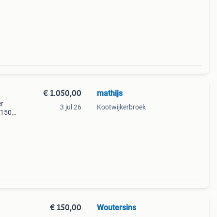
150mm
ne
€ 1.050,00
mathijs
er
3 jul 26
Kootwijkerbroek
 150
n
€ 150,00
Woutersins