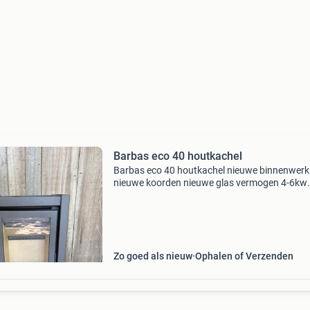
Barbas eco 40 houtkachel
Barbas eco 40 houtkachel nieuwe binnenwerk
nieuwe koorden nieuwe glas vermogen 4-6kw
afmetingen: hoogte 80 cm breedte 45,5 cm di
38 cm rookgasafvoer 150mm bovenaansluitin
ook mijn andere adve
Zo goed als nieuw
Ophalen of Verzenden