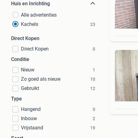
Huis en Inrichting
Alle advertenties
Kachels
23
Direct Kopen
Direct Kopen
0
Conditie
Nieuw
1
Zo goed als nieuw
10
Gebruikt
12
Type
Hangend
0
Inbouw
2
Vrijstaand
19