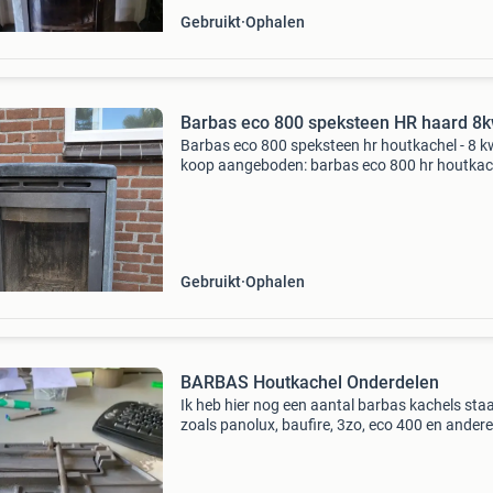
Gebruikt
Ophalen
Barbas eco 800 speksteen HR haard 8
Barbas eco 800 speksteen hr houtkachel - 8 k
koop aangeboden: barbas eco 800 hr houtkac
met speksteen bekleding en een vermogen van
kw. De haard is in goed werkende staat en we
gebruikt voo
Gebruikt
Ophalen
BARBAS Houtkachel Onderdelen
Ik heb hier nog een aantal barbas kachels sta
zoals panolux, baufire, 3zo, eco 400 en andere
waarvan de onderdelen verkocht mogen word
Zo heb ik ruiten ( ook gebogen en dubbel geb
remplate