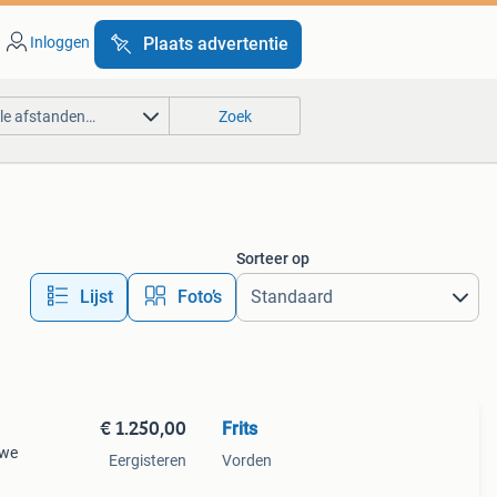
Inloggen
Plaats advertentie
lle afstanden…
Zoek
Sorteer op
Lijst
Foto’s
€ 1.250,00
Frits
uwe
Eergisteren
Vorden