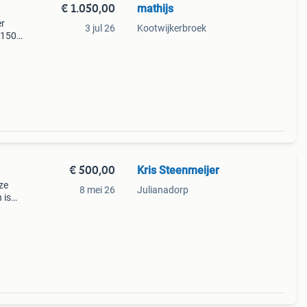
€ 1.050,00
mathijs
er
3 jul 26
Kootwijkerbroek
 150
n
€ 500,00
Kris Steenmeijer
ze
8 mei 26
Julianadorp
 is
ze
 de