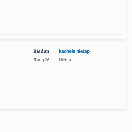
gte
Bieden
kachels nietap
5 aug 26
Nietap
150mm
ne