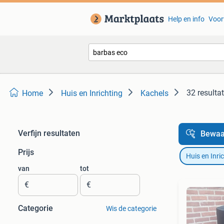
Help en info
Voor
32 resulta
Home
Huis en Inrichting
Kachels
Verfijn resultaten
Bewaa
Prijs
Huis en Inri
van
tot
€
€
Categorie
Wis de categorie