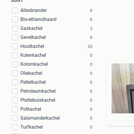
Soort
Allesbrander
0
Bio-ethanolhaard
0
Gaskachel
2
Gevelkachel
0
Houtkachel
20
Kolenkachel
0
Kolomkachel
0
Oliekachel
0
Pelletkachel
0
Petroleumkachel
0
Plattebuiskachel
0
Potkachel
0
Salamanderkachel
0
Turfkachel
0