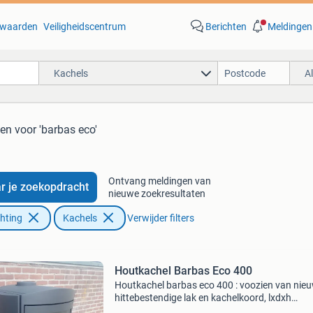
waarden
Veiligheidscentrum
Berichten
Meldingen
Kachels
A
ten
voor 'barbas eco'
Ontvang meldingen van
r je zoekopdracht
nieuwe zoekresultaten
chting
Kachels
Verwijder filters
Houtkachel Barbas Eco 400
Houtkachel barbas eco 400 : voozien van nie
hittebestendige lak en kachelkoord, lxdxh
60x46x102cm diameter pijp 150mm boven en