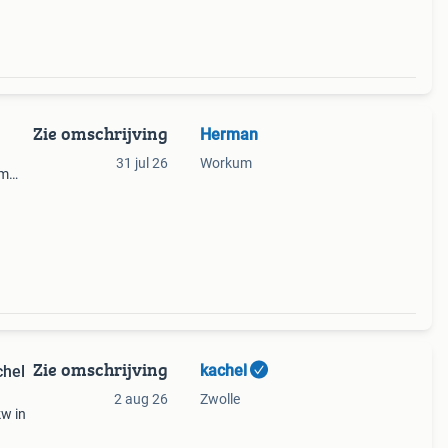
Zie omschrijving
Herman
31 jul 26
Workum
cm
Zie omschrijving
kachel
hel
2 aug 26
Zwolle
w in