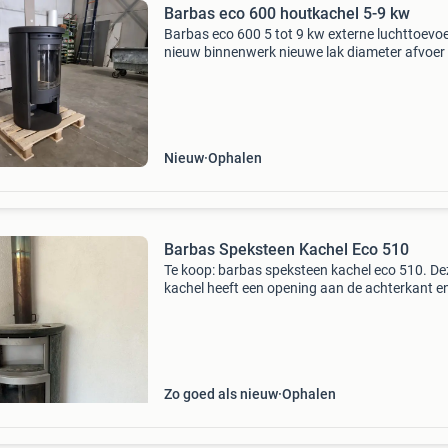
Barbas eco 600 houtkachel 5-9 kw
Barbas eco 600 5 tot 9 kw externe luchttoevo
nieuw binnenwerk nieuwe lak diameter afvoer
mm diameter externe luchttoevoer 80 mm (ka
aangesloten worden maar hoeft niet) mooie
strakke vrijstaande
Nieuw
Ophalen
Barbas Speksteen Kachel Eco 510
Te koop: barbas speksteen kachel eco 510. De
kachel heeft een opening aan de achterkant en
ooit aangepast voor cv-verwarming, maar de
functie is lek en niet meer bruikbaar. Ondanks
aanpassin
Zo goed als nieuw
Ophalen