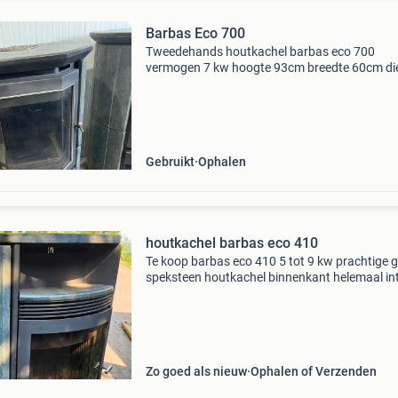
Barbas Eco 700
Tweedehands houtkachel barbas eco 700
vermogen 7 kw hoogte 93cm breedte 60cm di
44cm
Gebruikt
Ophalen
houtkachel barbas eco 410
Te koop barbas eco 410 5 tot 9 kw prachtige g
speksteen houtkachel binnenkant helemaal in
groot helder raam kunnen grote blokken in do
grote vulopening houd zijn warmte zeker nog 
va
Zo goed als nieuw
Ophalen of Verzenden