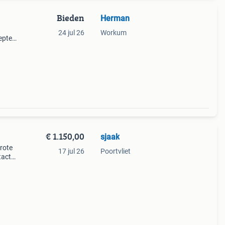
Bieden
Herman
24 jul 26
Workum
epte
€ 1.150,00
sjaak
rote
17 jul 26
Poortvliet
tact
or de
5 uur