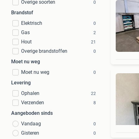
Overige soorten
0
Brandstof
Elektrisch
0
Gas
2
Hout
21
Overige brandstoffen
0
Moet nu weg
Moet nu weg
0
Levering
Ophalen
22
Verzenden
8
Aangeboden sinds
Vandaag
0
Gisteren
0