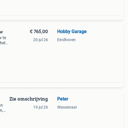
€ 765,00
Hobby Garage
kw
w te
20 jul 26
Eindhoven
hel
 8
rd
Zie omschrijving
Peter
an
19 jul 26
Wassenaar
n,
en.
ogen)