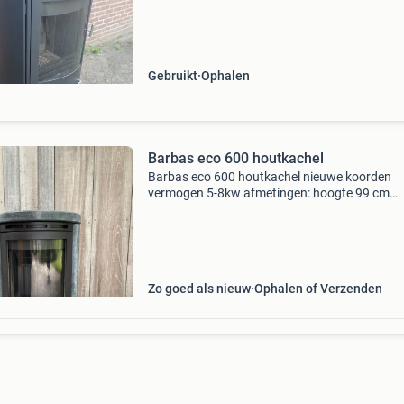
achter aansluiting vermogen 5-9 kw hard hoo
aansluiting 90 cm kleur
Gebruikt
Ophalen
Barbas eco 600 houtkachel
Barbas eco 600 houtkachel nieuwe koorden
vermogen 5-8kw afmetingen: hoogte 99 cm
breedte 56 cm diepte 48 cm rookgasafvoer 
bovenaansluiting ja achteraansluiting ja exter
luchtvervoer ja zie ook
Zo goed als nieuw
Ophalen of Verzenden