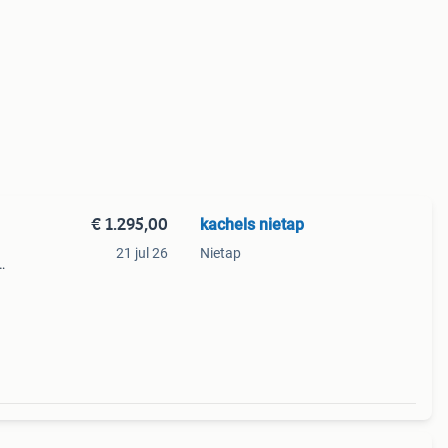
€ 1.295,00
kachels nietap
21 jul 26
Nietap
epte
g zie