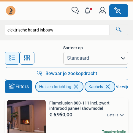
Kachels
Sorteer op
Alle afstanden…
Bewaar je zoekopdracht
Filters
Huis en Inrichting
Kachels
Verwijder 
Flamelusion 800-111 incl. zwart
infrarood paneel showmodel
€ 6.950,00
Details
Topadvertentie