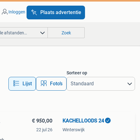
Inloggen
Plaats advertentie
lle afstanden…
Zoek
Sorteer op
Lijst
Foto’s
€ 950,00
KACHELLOODS 24
L
22 jul 26
Winterswijk