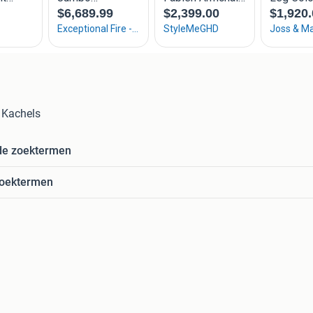
n Kachels
de zoektermen
zoektermen