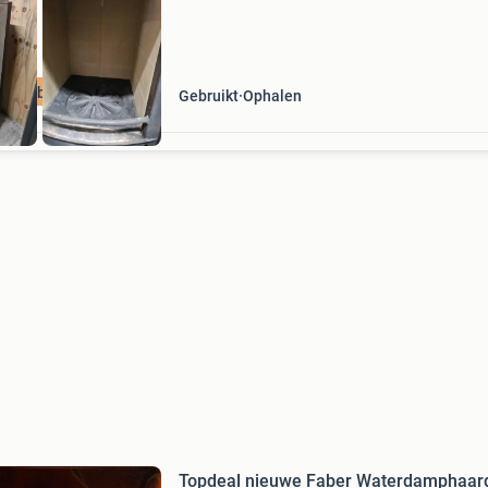
ieuw binnen!
Gebruikt
Ophalen
Topdeal nieuwe Faber Waterdamphaar