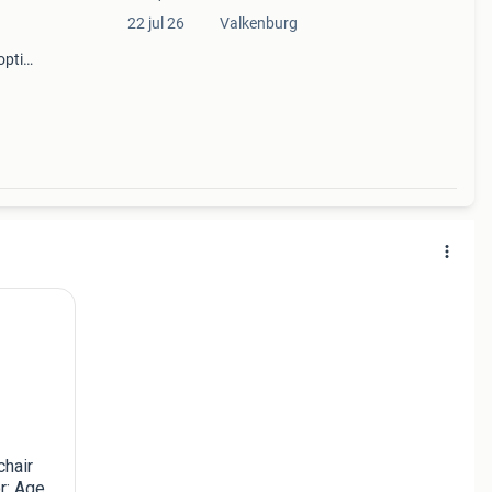
22 jul 26
Valkenburg
opti-
de
met