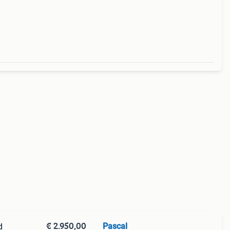
€ 2.950,00
Pascal
d