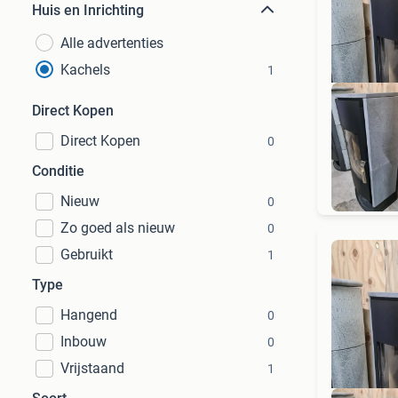
Huis en Inrichting
Alle advertenties
Kachels
1
Direct Kopen
Direct Kopen
0
N
Conditie
Nieuw
0
Zo goed als nieuw
0
Gebruikt
1
Type
Hangend
0
Inbouw
0
Vrijstaand
1