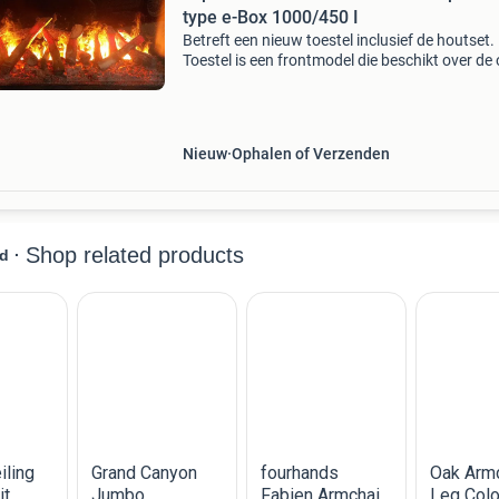
type e-Box 1000/450 I
Betreft een nieuw toestel inclusief de houtset.
Toestel is een frontmodel die beschikt over de 
myst module met verwarmingselement. Door 
opwervelende koudwaternevel in combinatie 
de led ver
Nieuw
Ophalen of Verzenden