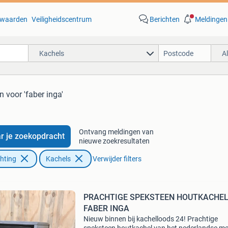
waarden
Veiligheidscentrum
Berichten
Meldingen
Kachels
A
en
voor 'faber inga'
Ontvang meldingen van
r je zoekopdracht
nieuwe zoekresultaten
chting
Kachels
Verwijder filters
PRACHTIGE SPEKSTEEN HOUTKACHE
FABER INGA
Nieuw binnen bij kachelloods 24! Prachtige