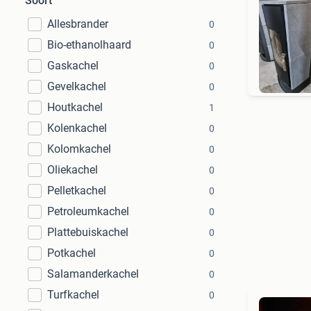
Soort
Allesbrander
0
Bio-ethanolhaard
0
N
Gaskachel
0
Gevelkachel
0
Houtkachel
1
Kolenkachel
0
Kolomkachel
0
Oliekachel
0
Pelletkachel
0
Petroleumkachel
0
Plattebuiskachel
0
Potkachel
0
Salamanderkachel
0
Turfkachel
0