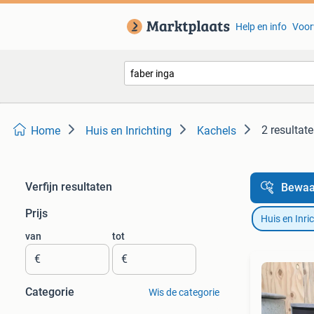
Help en info
Voor
2 resultat
Home
Huis en Inrichting
Kachels
Verfijn resultaten
Bewaa
Prijs
Huis en Inri
van
tot
€
€
Categorie
Wis de categorie