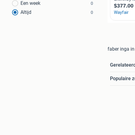
Een week
0
Altijd
0
faber inga i
Gerelateer
Populaire 