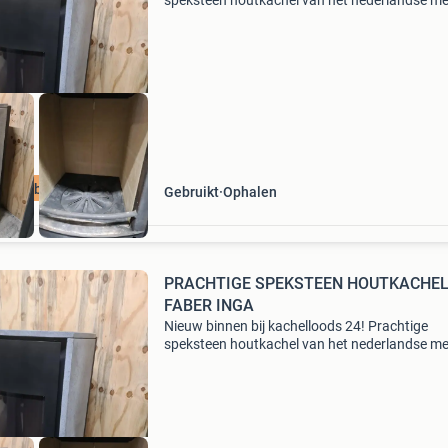
speksteen houtkachel van het nederlandse me
faber type inga. Let op de kachel heeft links o
in de speksteen een barst zitten die is wel verl
en hee
ieuw binnen!
Gebruikt
Ophalen
PRACHTIGE SPEKSTEEN HOUTKACHE
FABER INGA
Nieuw binnen bij kachelloods 24! Prachtige
speksteen houtkachel van het nederlandse me
faber type inga. Let op de kachel heeft links o
in de speksteen een barst zitten die is wel verl
en hee