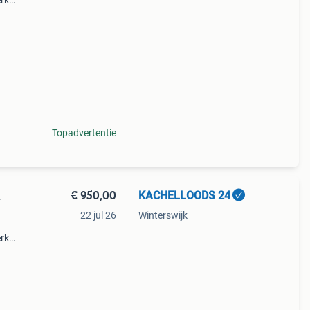
rk
nder
ijmd
Topadvertentie
€ 950,00
KACHELLOODS 24
L
22 jul 26
Winterswijk
rk
nder
ijmd