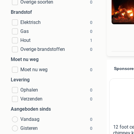
Overige soorten
0
Brandstof
Elektrisch
0
Gas
0
Hout
1
Overige brandstoffen
0
Moet nu weg
Moet nu weg
0
Levering
Ophalen
0
Verzenden
0
Aangeboden sinds
Vandaag
0
Gisteren
0