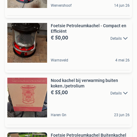
Wervershoof
14 jun 26
Foetsie Petroleumkachel - Compact en
Efficiënt
€ 50,00
Details
Warnsveld
4 mei 26
Nood kachel bij verwarming buiten
koken./petrolium
€ 55,00
Details
Haren Gn
23 jun 26
Foetsie Petroleumkachel Buitenkachel