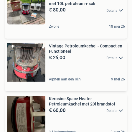
met 10L petroleum + sok
€ 80,00
Details
Zwolle
18 mei 26
Vintage Petroleumkachel - Compact en
Functioneel
€ 25,00
Details
Alphen aan den Rijn
9 mei 26
Kerosine Space Heater -
Petroleumkachel met 20l brandstof
€ 60,00
Details
's-Hertogenbosch
1 aug 26