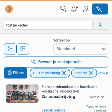
Kachels
Sorteer op
Alle afstanden…
Bewaar je zoekopdracht
Filters
Huis en Inrichting
Kachels
Verwijder 
Zibro petroleumkachels laserkachel
kouskachel Noodkachel
Zie omschrijving
Details
Topadvertentie
Bezoek website
Vandaag