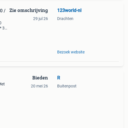
Zie omschrijving
123world-nl
29 jul 26
Drachten
0
* 3
den €
Bezoek website
Bieden
R
Met
20 mei 26
Buitenpost