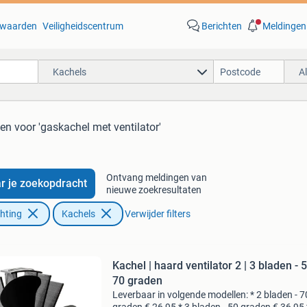
waarden
Veiligheidscentrum
Berichten
Meldingen
Kachels
A
ten
voor 'gaskachel met ventilator'
Ontvang meldingen van
r je zoekopdracht
nieuwe zoekresultaten
chting
Kachels
Verwijder filters
Kachel | haard ventilator 2 | 3 bladen - 50 /
70 graden
Leverbaar in volgende modellen: * 2 bladen - 7