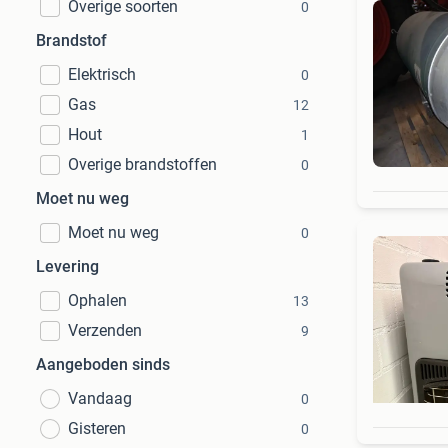
Overige soorten
0
Brandstof
Elektrisch
0
Gas
12
Hout
1
Overige brandstoffen
0
Moet nu weg
Moet nu weg
0
Levering
Ophalen
13
Verzenden
9
Aangeboden sinds
Vandaag
0
Gisteren
0