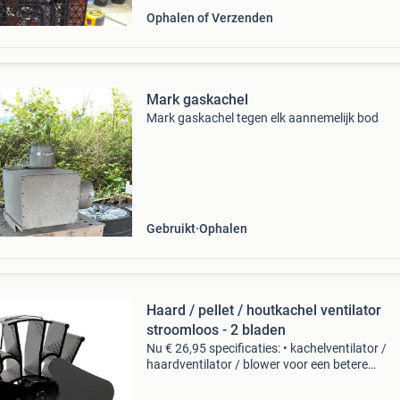
Ophalen of Verzenden
Mark gaskachel
Mark gaskachel tegen elk aannemelijk bod
Gebruikt
Ophalen
Haard / pellet / houtkachel ventilator
stroomloos - 2 bladen
Nu € 26,95 specificaties: • kachelventilator /
haardventilator / blower voor een betere
warmteverdeling in huis • powerless, als
zelfvoorzienende aandrijving door warmte va