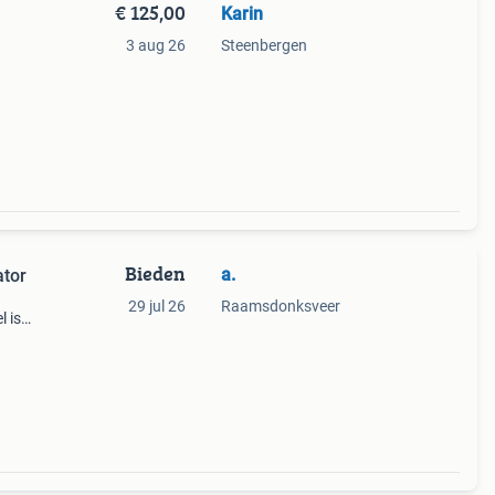
€ 125,00
Karin
3 aug 26
Steenbergen
Bieden
a.
ator
29 jul 26
Raamsdonksveer
l is
n
en