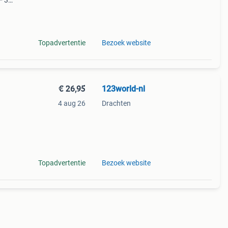
* 3
den €
Topadvertentie
Bezoek website
€ 26,95
123world-nl
4 aug 26
Drachten
n
Topadvertentie
Bezoek website