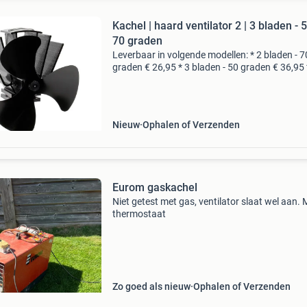
Kachel | haard ventilator 2 | 3 bladen - 50 /
70 graden
Leverbaar in volgende modellen: * 2 bladen - 7
graden € 26,95 * 3 bladen - 50 graden € 36,95 
bladen - 70 graden € 34,95 * 4 bladen - 50 gra
uitverkocht * 4 bladen - 70 gr
Nieuw
Ophalen of Verzenden
Eurom gaskachel
Niet getest met gas, ventilator slaat wel aan. 
thermostaat
Zo goed als nieuw
Ophalen of Verzenden