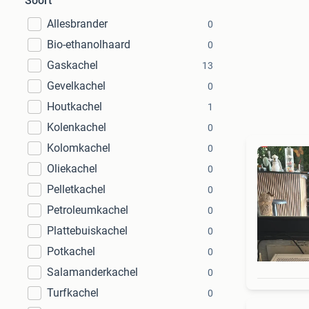
Soort
Allesbrander
0
Bio-ethanolhaard
0
Gaskachel
13
Gevelkachel
0
Houtkachel
1
Kolenkachel
0
Kolomkachel
0
Oliekachel
0
Pelletkachel
0
Petroleumkachel
0
Plattebuiskachel
0
Potkachel
0
Salamanderkachel
0
Turfkachel
0