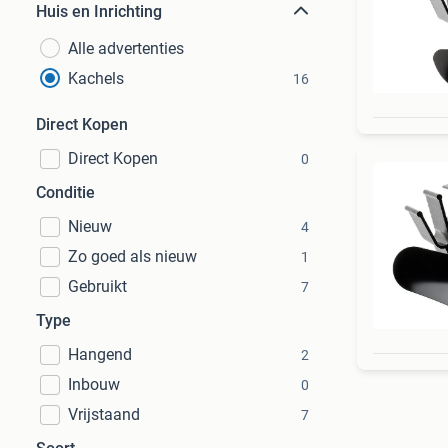
Huis en Inrichting
Alle advertenties
Kachels
16
Direct Kopen
Direct Kopen
0
Conditie
Nieuw
4
Zo goed als nieuw
1
Gebruikt
7
Type
Hangend
2
Inbouw
0
Vrijstaand
7