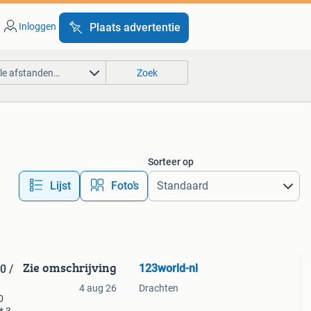
Inloggen
Plaats advertentie
lle afstanden…
Zoek
Sorteer op
Lijst
Foto’s
Zie omschrijving
123world-nl
4 aug 26
Drachten
0