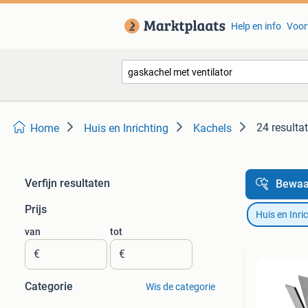
Help en info
Voor
24 resulta
Home
Huis en Inrichting
Kachels
Verfijn resultaten
Bewaa
Prijs
Huis en Inri
van
tot
€
€
Categorie
Wis de categorie