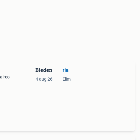
Bieden
ria
airco
4 aug 26
Elim