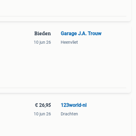
Bieden
Garage J.A. Trouw
10 jun 26
Heenvliet
€ 26,95
123world-nl
10 jun 26
Drachten
n