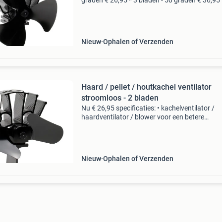
graden € 26,95 * 3 bladen - 50 graden € 36,95 
bladen - 70 graden € 34,95 * 4 bladen - 50 gra
uitverkocht * 4 bladen - 70 gr
Nieuw
Ophalen of Verzenden
Haard / pellet / houtkachel ventilator
stroomloos - 2 bladen
Nu € 26,95 specificaties: • kachelventilator /
haardventilator / blower voor een betere
warmteverdeling in huis • powerless, als
zelfvoorzienende aandrijving door warmte va
kachel • temperatuurb
Nieuw
Ophalen of Verzenden