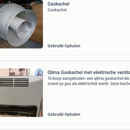
Gaskachel
Gaskachel
Gebruikt
Ophalen
Qlima Gaskachel met elektrische ventil
Te koop aangeboden: een qlima gaskachel die
zowel op gas als elektriciteit werkt. Deze kache
ideaal voor het snel en efficiënt verwarmen va
ruimtes. De elektrische ventilator zorgt voor e
beter
Gebruikt
Ophalen