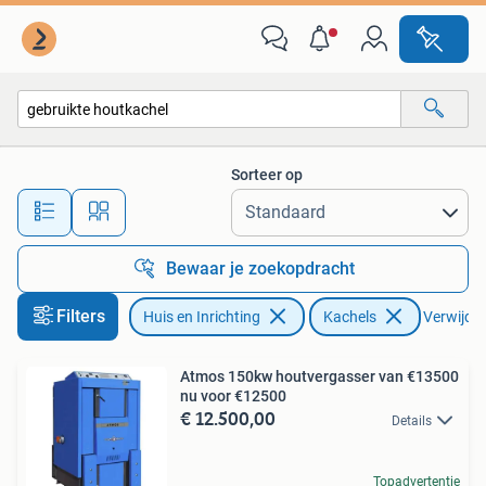
Kachels
Sorteer op
Alle afstanden…
Bewaar je zoekopdracht
Filters
Huis en Inrichting
Kachels
Verwijder 
Atmos 150kw houtvergasser van €13500
nu voor €12500
€ 12.500,00
Details
Topadvertentie