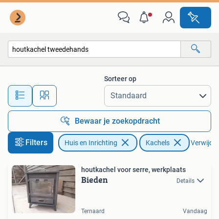
Kachels
Sorteer op
Alle afstanden…
Bewaar je zoekopdracht
Filters
Huis en Inrichting
Kachels
Verwijder 
houtkachel voor serre, werkplaats
Bieden
Details
Ternaard
Vandaag