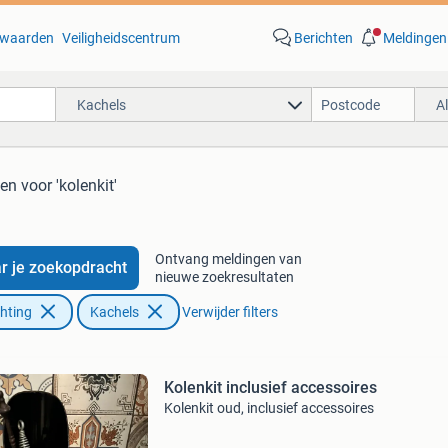
waarden
Veiligheidscentrum
Berichten
Meldingen
Kachels
A
ten
voor 'kolenkit'
Ontvang meldingen van
r je zoekopdracht
nieuwe zoekresultaten
chting
Kachels
Verwijder filters
Kolenkit inclusief accessoires
Kolenkit oud, inclusief accessoires