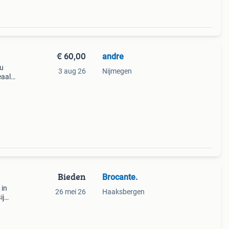
€ 60,00
andre
ru
3 aug 26
Nijmegen
eaal
 een
l is i
Bieden
Brocante.
 in
26 mei 26
Haaksbergen
ij
 mag
a