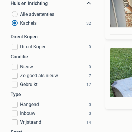
Huis en Inrichting
Alle advertenties
Kachels
32
Direct Kopen
Direct Kopen
0
Conditie
Nieuw
0
Zo goed als nieuw
7
Gebruikt
17
Type
Hangend
0
Inbouw
0
Vrijstaand
14