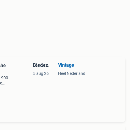
Bieden
Vintage
che
5 aug 26
Heel Nederland
 1900.
he
, wat