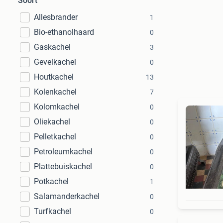
Soort
Allesbrander
1
Bio-ethanolhaard
0
Gaskachel
3
Gevelkachel
0
Houtkachel
13
Kolenkachel
7
Kolomkachel
0
Oliekachel
0
Pelletkachel
0
Petroleumkachel
0
Plattebuiskachel
0
Potkachel
1
Salamanderkachel
0
Turfkachel
0