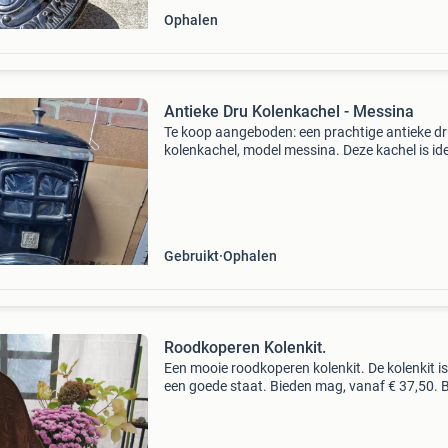
Ophalen
Antieke Dru Kolenkachel - Messina
Te koop aangeboden: een prachtige antieke d
kolenkachel, model messina. Deze kachel is id
voor liefhebbers van klassieke verwarming en
sfeervolle toevoeging aan elk interieur. De kache
Gebruikt
Ophalen
Roodkoperen Kolenkit.
Een mooie roodkoperen kolenkit. De kolenkit is
een goede staat. Bieden mag, vanaf € 37,50. B
verzenden kosten en risico voor koper. Halen
op afspraak. Bij verkoop uitsluitend betalen vi