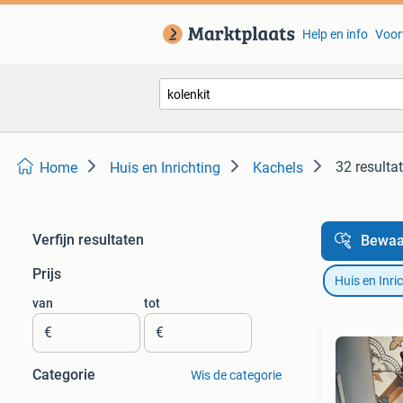
Help en info
Voor
32 resulta
Home
Huis en Inrichting
Kachels
Verfijn resultaten
Bewaa
Prijs
Huis en Inri
van
tot
€
€
Categorie
Wis de categorie