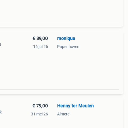
€ 39,00
monique
t
16 jul 26
Papenhoven
€ 75,00
Henny ter Meulen
k,
31 mei 26
Almere