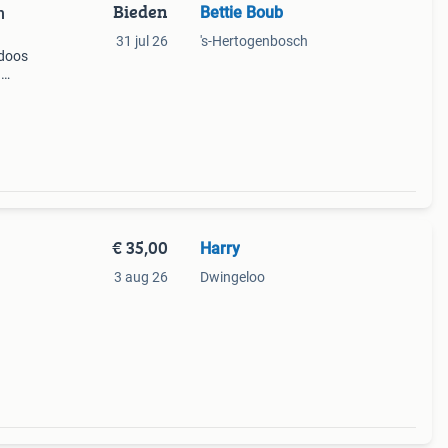
Bieden
Bettie Boub
n
31 jul 26
's-Hertogenbosch
ddoos
n
l
€ 35,00
Harry
3 aug 26
Dwingeloo