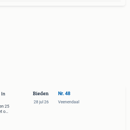
Bieden
Nr. 48
 In
28 jul 26
Veenendaal
 en 25
et op