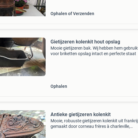
Ophalen of Verzenden
Gietijzeren kolenkit hout opslag
Mooie gietijzeren bak. Wij hebben hem gebruik
voor briketten opslag intact en perfecte staat
Ophalen
Antieke gietijzeren kolenkit
Mooie, robuuste gietijzeren kolenkit uit frankrij
gemaakt door corneau frères à charleville,
ardennes. In een nette staat, past goed bij een
landelijke inrichting. Zware kwaliteit, uitbundig