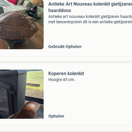
Antieke Art Nouveau kolenkit gietijzere
haarddoos
Antieke art nouveau kolenkit gietijzeren haar
met leeuwenpoten dit is een antieke gietijzere
kolenbak in de vorm van een schildpad, ook we
bekend als een "crapaud". Het object is vers
Gebruikt
Ophalen
Koperen kolenkit
Hoogte 45 cm.
Ophalen