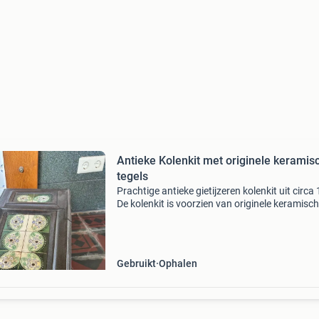
Antieke Kolenkit met originele keramis
tegels
Prachtige antieke gietijzeren kolenkit uit circa
De kolenkit is voorzien van originele keramisc
tegels en een originele porseleinen handgreep
zorgt voor een karakteristieke en authentieke
Gebruikt
Ophalen