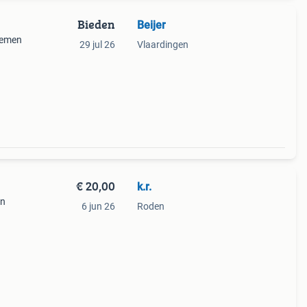
Bieden
Beijer
oemen
29 jul 26
Vlaardingen
€ 20,00
k.r.
en
6 jun 26
Roden