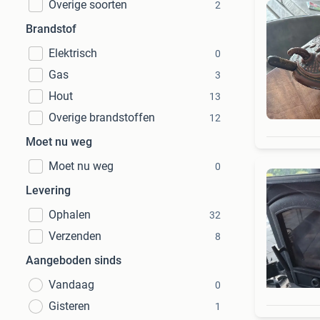
Overige soorten
2
Brandstof
Elektrisch
0
Gas
3
Hout
13
Overige brandstoffen
12
Moet nu weg
Moet nu weg
0
Levering
Ophalen
32
Verzenden
8
Aangeboden sinds
Vandaag
0
Gisteren
1