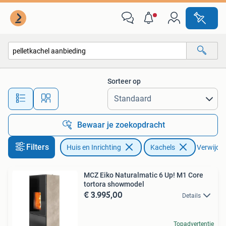
Kachels
Sorteer op
Alle afstanden…
Bewaar je zoekopdracht
Filters
Huis en Inrichting
Kachels
Verwijder 
MCZ Eiko Naturalmatic 6 Up! M1 Core
tortora showmodel
€ 3.995,00
Details
Topadvertentie