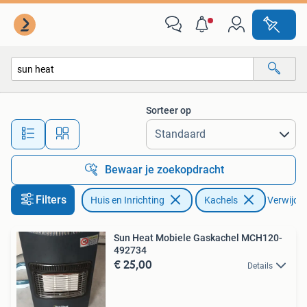
Kachels
Sorteer op
Alle afstanden…
Bewaar je zoekopdracht
Filters
Huis en Inrichting
Kachels
Verwijder 
Sun Heat Mobiele Gaskachel MCH120-
492734
€ 25,00
Details