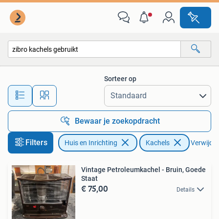
Kachels
Sorteer op
Alle afstanden…
Bewaar je zoekopdracht
Filters
Huis en Inrichting
Kachels
Verwijder 
Vintage Petroleumkachel - Bruin, Goede
Staat
€ 75,00
Details