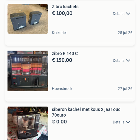
Zibro kachels
€ 100,00
Details
Kerkdriel
25 jul 26
zibro R 140 C
€ 150,00
Details
Hoensbroek
27 jul 26
siberon kachel met kous 2 jaar oud
70euro
€ 0,00
Details