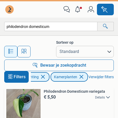
Kamerplanten
Sorteer op
Alle afstanden…
Bewaar je zoekopdracht
Filters
Huis en Inrichting
Kamerplanten
Verwijder filters
Philodendron Domesticum variegata
€ 5,50
Details