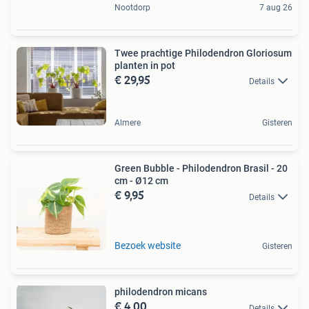
Nootdorp
7 aug 26
Twee prachtige Philodendron Gloriosum
planten in pot
€ 29,95
Details
Almere
Gisteren
Green Bubble - Philodendron Brasil - 20
cm - Ø12 cm
€ 9,95
Details
Bezoek website
Gisteren
philodendron micans
€ 4,00
Details