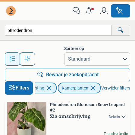
Kamerplanten
Sorteer op
Alle afstanden…
Bewaar je zoekopdracht
Filters
Huis en Inrichting
Kamerplanten
Verwijder filters
Philodendron Gloriosum Snow Leopard
#2
Zie omschrijving
Details
Topadvertentie