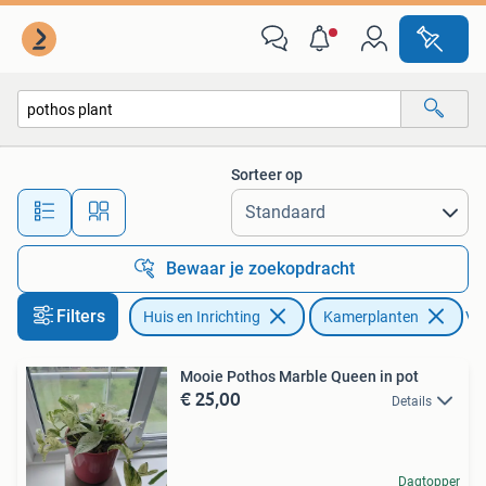
Kamerplanten
Sorteer op
Alle afstanden…
Bewaar je zoekopdracht
Filters
Huis en Inrichting
Kamerplanten
Ver
Mooie Pothos Marble Queen in pot
€ 25,00
Details
Dagtopper