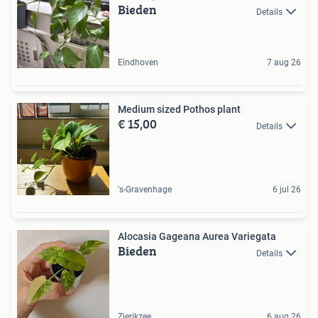
Bieden
Details
Eindhoven
7 aug 26
Medium sized Pothos plant
€ 15,00
Details
's-Gravenhage
6 jul 26
Alocasia Gageana Aurea Variegata
Bieden
Details
Zierikzee
6 aug 26