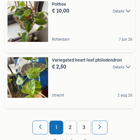
Pothos
€ 10,00
Details
Rotterdam
7 jun 26
Variegated heart leaf philodendron
€ 2,50
Details
Utrecht
2 aug 26
1
2
3