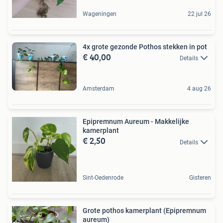
Wageningen
22 jul 26
4x grote gezonde Pothos stekken in pot
€ 40,00
Details
Amsterdam
4 aug 26
Epipremnum Aureum - Makkelijke
kamerplant
€ 2,50
Details
Sint-Oedenrode
Gisteren
Grote pothos kamerplant (Epipremnum
aureum)