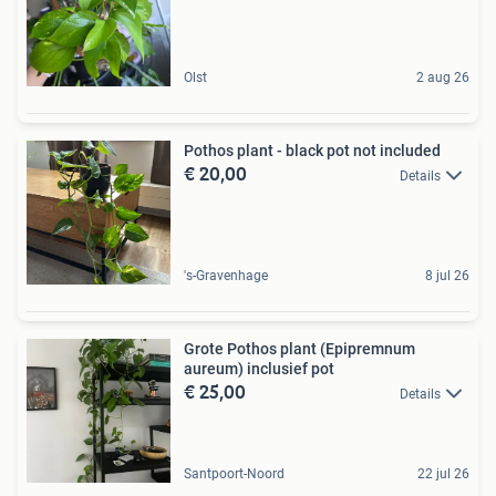
Olst
2 aug 26
Pothos plant - black pot not included
€ 20,00
Details
's-Gravenhage
8 jul 26
Grote Pothos plant (Epipremnum
aureum) inclusief pot
€ 25,00
Details
Santpoort-Noord
22 jul 26