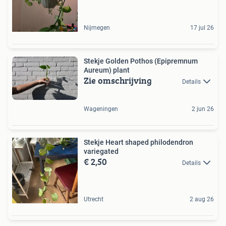
Nijmegen
17 jul 26
Stekje Golden Pothos (Epipremnum
Aureum) plant
Zie omschrijving
Details
Wageningen
2 jun 26
Stekje Heart shaped philodendron
variegated
€ 2,50
Details
Utrecht
2 aug 26