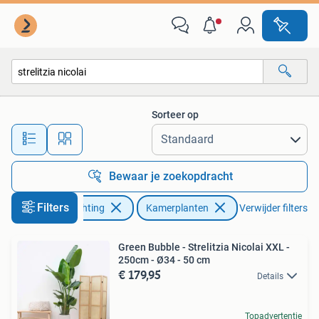
Kamerplanten
Sorteer op
Alle afstanden…
Bewaar je zoekopdracht
Filters
Huis en Inrichting
Kamerplanten
Verwijder filters
Green Bubble - Strelitzia Nicolai XXL -
250cm - Ø34 - 50 cm
€ 179,95
Details
Topadvertentie