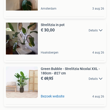
Amsterdam
3 aug 26
Strelitzia in pot
€ 30,00
Details
Haaksbergen
4 aug 26
Green Bubble - Strelitzia Nicolai XXL -
180cm - Ø27 cm
€ 69,95
Details
Bezoek website
4 aug 26