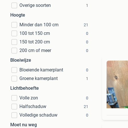
Overige soorten
1
Hoogte
Minder dan 100 cm
21
100 tot 150 cm
0
150 tot 200 cm
0
200 cm of meer
0
Bloeiwijze
Bloeiende kamerplant
0
Groene kamerplant
1
Lichtbehoefte
Volle zon
0
Halfschaduw
21
Volledige schaduw
0
Moet nu weg