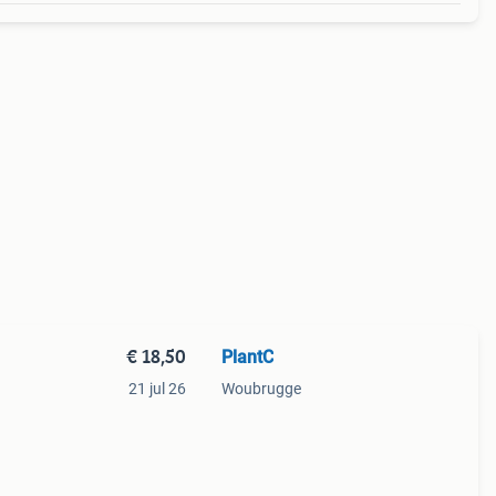
€ 18,50
PlantC
21 jul 26
Woubrugge