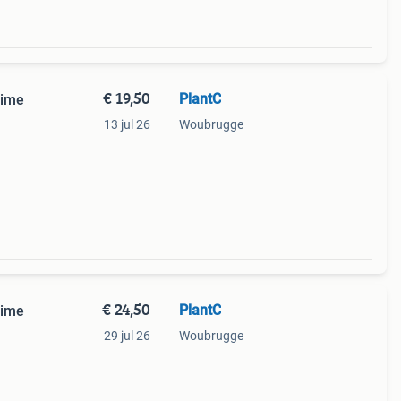
€ 19,50
PlantC
lime
13 jul 26
Woubrugge
€ 24,50
PlantC
lime
29 jul 26
Woubrugge