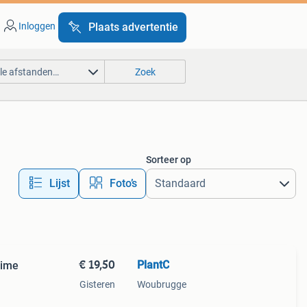
Inloggen
Plaats advertentie
lle afstanden…
Zoek
Sorteer op
Lijst
Foto’s
€ 19,50
PlantC
lime
Gisteren
Woubrugge