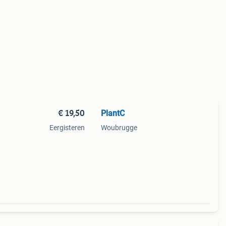
€ 19,50
PlantC
Eergisteren
Woubrugge