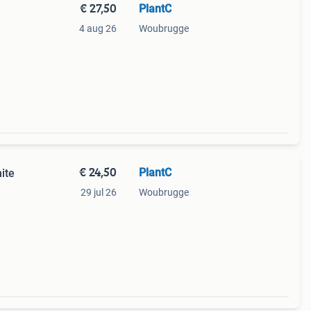
€ 27,50
PlantC
4 aug 26
Woubrugge
€ 24,50
PlantC
hite
29 jul 26
Woubrugge