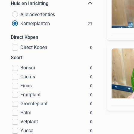
Huis en Inrichting
Alle advertenties
Kamerplanten
21
Direct Kopen
Direct Kopen
0
Soort
Bonsai
0
Cactus
0
Ficus
0
Fruitplant
0
Groenteplant
0
Palm
0
Vetplant
0
Yucca
0