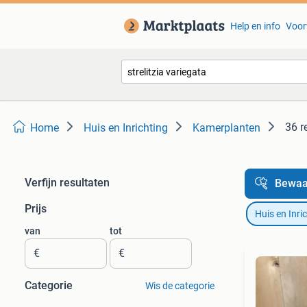
Help en info
Voor
36 r
Home
Huis en Inrichting
Kamerplanten
Verfijn resultaten
Bewaa
Prijs
Huis en Inri
van
tot
€
€
Categorie
Wis de categorie