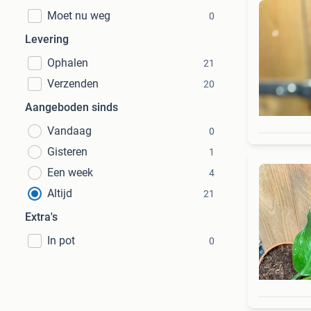
Moet nu weg
0
Levering
Ophalen
21
Verzenden
20
Aangeboden sinds
Vandaag
0
Gisteren
1
Een week
4
Altijd
21
Extra's
In pot
0