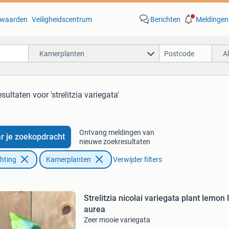
waarden
Veiligheidscentrum
Berichten
Meldingen
Kamerplanten
A
esultaten
voor 'strelitzia variegata'
Ontvang meldingen van
r je zoekopdracht
nieuwe zoekresultaten
chting
Kamerplanten
Verwijder filters
Strelitzia nicolai variegata plant lemon 
aurea
Zeer mooie variegata