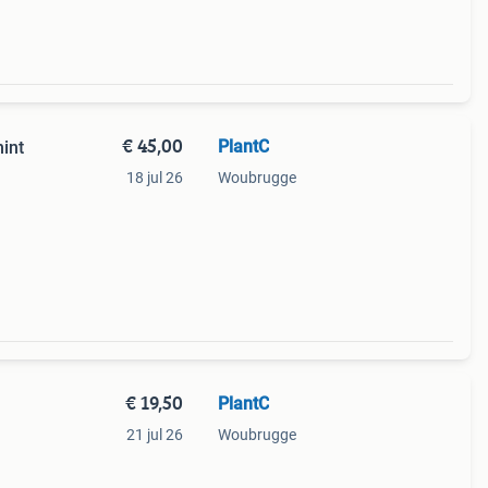
€ 45,00
PlantC
mint
18 jul 26
Woubrugge
€ 19,50
PlantC
21 jul 26
Woubrugge