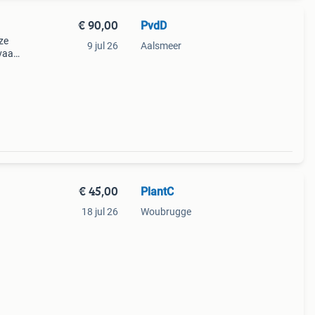
€ 90,00
PvdD
ze
9 jul 26
Aalsmeer
vaak.
e
r
€ 45,00
PlantC
18 jul 26
Woubrugge