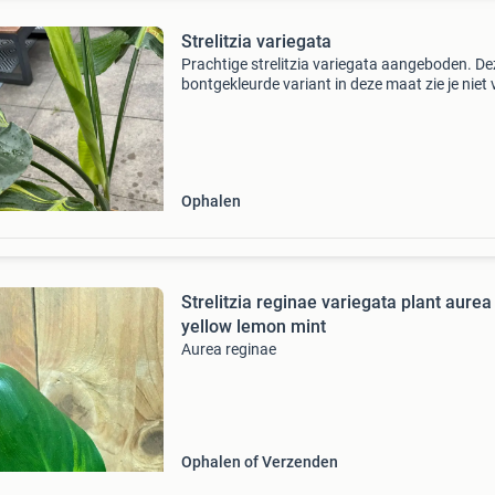
Strelitzia variegata
Prachtige strelitzia variegata aangeboden. De
bontgekleurde variant in deze maat zie je niet 
De paradijsvogelplant heeft fraaie groen-crèm
gestreepte bladeren en is een echte eyecatche
voor
Ophalen
Strelitzia reginae variegata plant aurea
yellow lemon mint
Aurea reginae
Ophalen of Verzenden