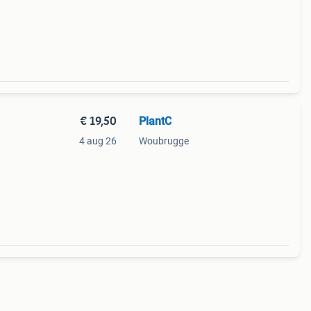
€ 19,50
PlantC
4 aug 26
Woubrugge