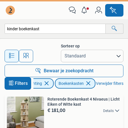
Kasten | Boekenkasten
Sorteer op
Alle afstanden…
Bewaar je zoekopdracht
Filters
Huis en Inrichting
Boekenkasten
Verwijder filters
Roterende Boekenkast 4 Nivaeus | Licht
Eiken of Witte kast
€ 181,00
Details