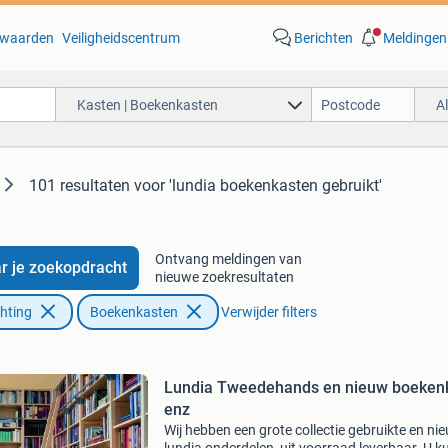
waarden
Veiligheidscentrum
Berichten
Meldingen
Kasten | Boekenkasten
A
101 resultaten
voor 'lundia boekenkasten gebruikt'
Ontvang meldingen van
r je zoekopdracht
nieuwe zoekresultaten
chting
Boekenkasten
Verwijder filters
Lundia Tweedehands en nieuw boeken
enz
Wij hebben een grote collectie gebruikte en ni