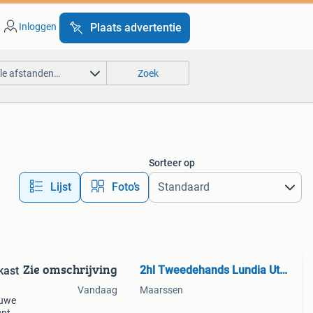
Inloggen
Plaats advertentie
lle afstanden…
Zoek
Sorteer op
Lijst
Foto’s
Zie omschrijving
2hl Tweedehands Lundia Utrecht
kast
Vandaag
Maarssen
euwe