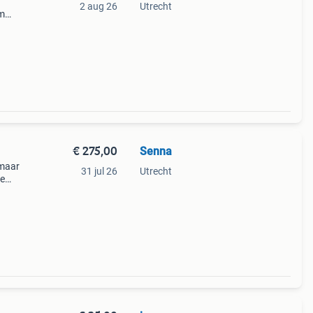
2 aug 26
Utrecht
€ 275,00
Senna
 maar
31 jul 26
Utrecht
te