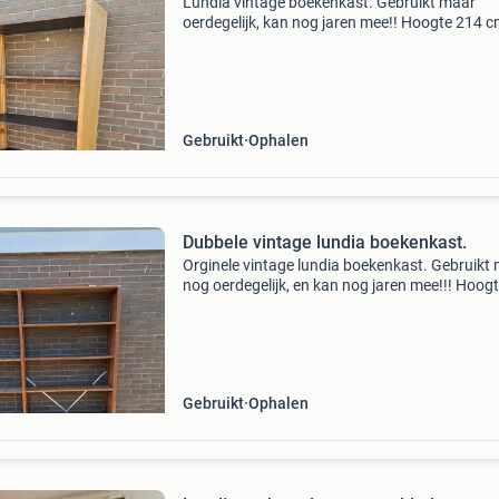
Lundia vintage boekenkast. Gebruikt maar
oerdegelijk, kan nog jaren mee!! Hoogte 214 cm
breedte 104 cm diepte 40 cm 6 legplanken afm per
plank 100×40 cm 2 dichte staanders afm per
staander 214 × 40
Gebruikt
Ophalen
Dubbele vintage lundia boekenkast.
Orginele vintage lundia boekenkast. Gebruikt
nog oerdegelijk, en kan nog jaren mee!!! Hoog
217 cm breedte 205 cm diepte 30.cm 14 legplanken
afm per plank 100 × 30 cm 2 dichte en 1 open
staande
Gebruikt
Ophalen