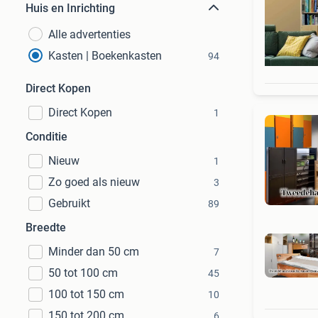
Huis en Inrichting
Alle advertenties
Kasten | Boekenkasten
94
Direct Kopen
Direct Kopen
1
Conditie
Nieuw
1
Zo goed als nieuw
3
Gebruikt
89
Breedte
Minder dan 50 cm
7
50 tot 100 cm
45
100 tot 150 cm
10
150 tot 200 cm
6