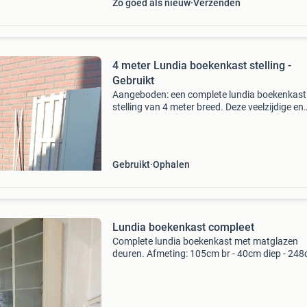
Zo goed als nieuw
Verzenden
4 meter Lundia boekenkast stelling -
Gebruikt
Aangeboden: een complete lundia boekenkast
stelling van 4 meter breed. Deze veelzijdige en
robuuste kast is ideaal voor het opbergen van
boeken, dossiers of andere spullen. De stelling 
gebruikt, ma
Gebruikt
Ophalen
Lundia boekenkast compleet
Complete lundia boekenkast met matglazen
deuren. Afmeting: 105cm br - 40cm diep - 24
hoog. Origineel wit, 18 vakken en 6 deurtjes.
Zijkanten en achterkant gesloten.