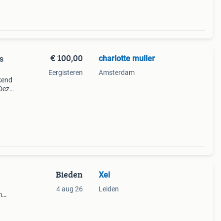
€ 100,00
charlotte muller
s
Eergisteren
Amsterdam
ekend
Deze
elk
Bieden
Xel
4 aug 26
Leiden
m