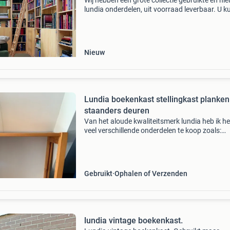
Wij hebben een grote collectie gebruikte en ni
lundia onderdelen, uit voorraad leverbaar. U ku
ons terecht voor een los onderdeel of een com
kast of inrichting. Tijdens onze openingstij
Nieuw
Lundia boekenkast stellingkast planken
staanders deuren
Van het aloude kwaliteitsmerk lundia heb ik he
veel verschillende onderdelen te koop zoals:
staanders (open en gesloten, ook eindwanden
meeste 2.08 Hoog + diverse andere hoogtes),
achterwanden en d
Gebruikt
Ophalen of Verzenden
lundia vintage boekenkast.