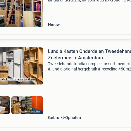
lundia onderdelen, uit voorraad leverbaar. U ku
ons terecht voor een los onderdeel of een com
kast of inrichting. Tijdens onze openingstij
Nieuw
Lundia Kasten Onderdelen Tweedehan
Zoetermeer + Amsterdam
Tweedehands lundia compleet assortiment cl
& lundia original hergebruik & recycling 450m
lundia-magazijnen in amsterdam en zoeterme
inruil en inkoop door heel nederland heen (ook 
Gebruikt
Ophalen