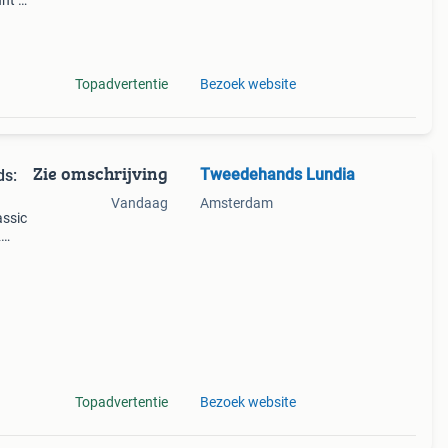
nt bij
plete
Topadvertentie
Bezoek website
Zie omschrijving
Tweedehands Lundia
ds:
Vandaag
Amsterdam
assic
2
er
een l
Topadvertentie
Bezoek website