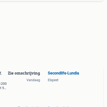
Zie omschrijving
Secondlife-Lundia
.
Vandaag
Elspeet
e:200
t 50
en;