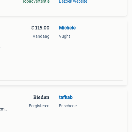
Topadvertentie
Bezoek website
€ 115,00
Michele
Vandaag
Vught
is
Bieden
tafkab
Eergisteren
Enschede
8cm