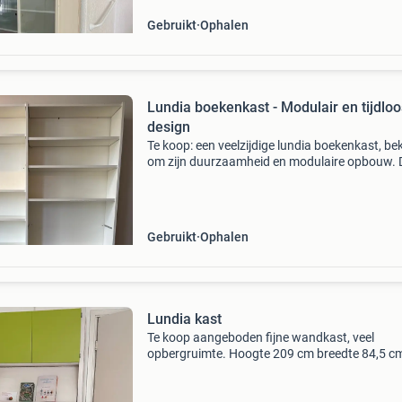
Gebruikt
Ophalen
Lundia boekenkast - Modulair en tijdloo
design
Te koop: een veelzijdige lundia boekenkast, b
om zijn duurzaamheid en modulaire opbouw. 
kast is ideaal voor het opbergen van boeken,
decoraties of andere spullen en past in vrijwel 
inter
Gebruikt
Ophalen
Lundia kast
Te koop aangeboden fijne wandkast, veel
opbergruimte. Hoogte 209 cm breedte 84,5 c
diepte 30 cm bieden vanaf €55,- .