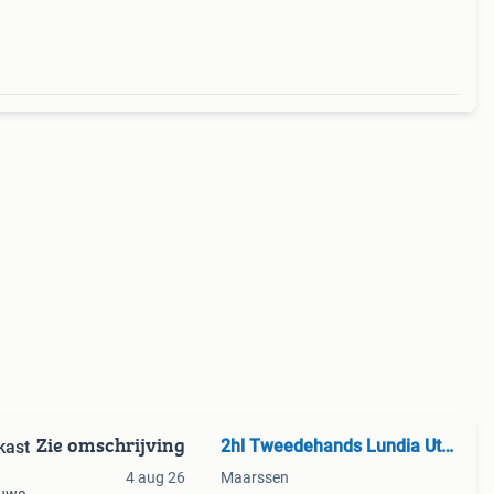
Zie omschrijving
2hl Tweedehands Lundia Utrecht
kast
4 aug 26
Maarssen