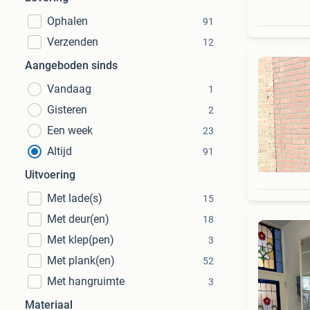
Ophalen
91
Verzenden
12
Aangeboden sinds
Vandaag
1
Gisteren
2
Een week
23
Altijd
91
Uitvoering
Met lade(s)
15
Met deur(en)
18
Met klep(pen)
3
Met plank(en)
52
Met hangruimte
3
Materiaal