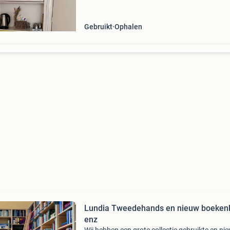
Gebruikt
Ophalen
Lundia Tweedehands en nieuw boeken
enz