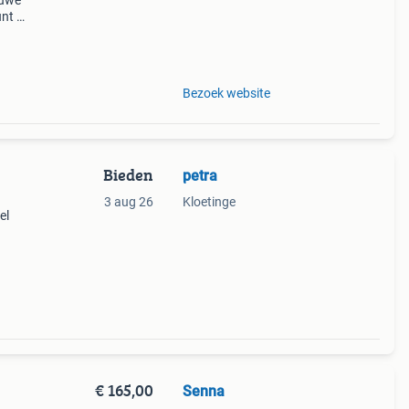
euwe
nt bij
plete
Bezoek website
Bieden
petra
3 aug 26
Kloetinge
el
,
€ 165,00
Senna