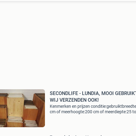
SECONDLIFE - LUNDIA, MOOI GEBRUIKT
WIJ VERZENDEN OOK!
Kenmerken en prijzen conditie:gebruiktbreedt
cm of meerhoogte:200 cm of meerdiepte:25 to
cmstijl:nieuwuitvoering:met plank(en), met
lade(s)materiaal:grenenhout beschrijving prijz
van maand