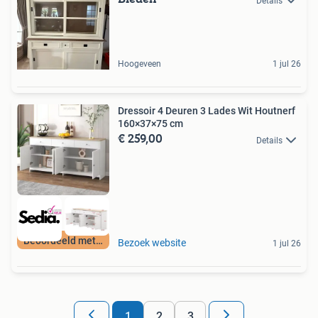
Details
Hoogeveen
1 jul 26
Dressoir 4 Deuren 3 Lades Wit Houtnerf
160×37×75 cm
€ 259,00
Details
Beoordeeld met 9+
Bezoek website
1 jul 26
1
2
3