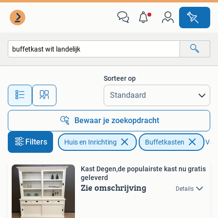
Kasten | Buffetkasten
Sorteer op
Alle afstanden…
Bewaar je zoekopdracht
Filters
Huis en Inrichting
Buffetkasten
Verw
Kast Degen,de populairste kast nu gratis
geleverd
Zie omschrijving
Details