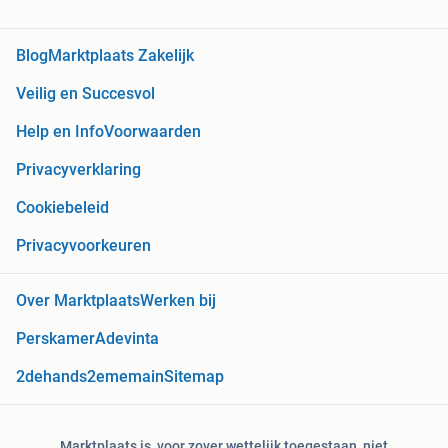
Blog
Marktplaats Zakelijk
Veilig en Succesvol
Help en Info
Voorwaarden
Privacyverklaring
Cookiebeleid
Privacyvoorkeuren
Over Marktplaats
Werken bij
Perskamer
Adevinta
2dehands
2ememain
Sitemap
Marktplaats is, voor zover wettelijk toegestaan, niet