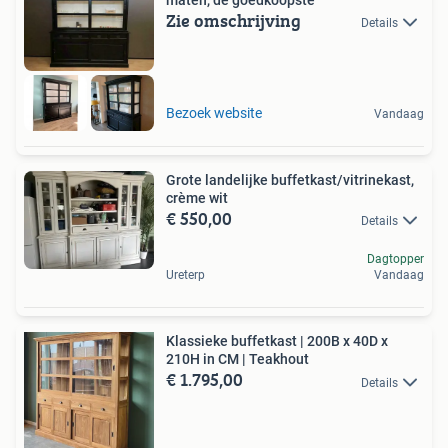
maten, de goedkoopste
Zie omschrijving
Details
Bezoek website
Vandaag
Grote landelijke buffetkast/vitrinekast,
crème wit
€ 550,00
Details
Dagtopper
Ureterp
Vandaag
Klassieke buffetkast | 200B x 40D x
210H in CM | Teakhout
€ 1.795,00
Details