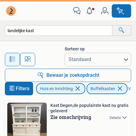
Kasten | Buffetkasten
Sorteer op
Alle afstanden…
Bewaar je zoekopdracht
Filters
Huis en Inrichting
Buffetkasten
Verw
Kast Degen,de populairste kast nu gratis
geleverd
Zie omschrijving
Details