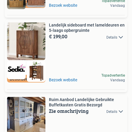
Topadvertentie
AANBIEDING
Bezoek website
Vandaag
Landelijk sideboard met lameldeuren en
5-laags opbergruimte
€ 199,00
Details
Topadvertentie
Beoordeeld met 9+
Bezoek website
Vandaag
Ruim Aanbod Landelijke Gebruikte
Buffetkasten Gratis Bezorgd
Zie omschrijving
Details