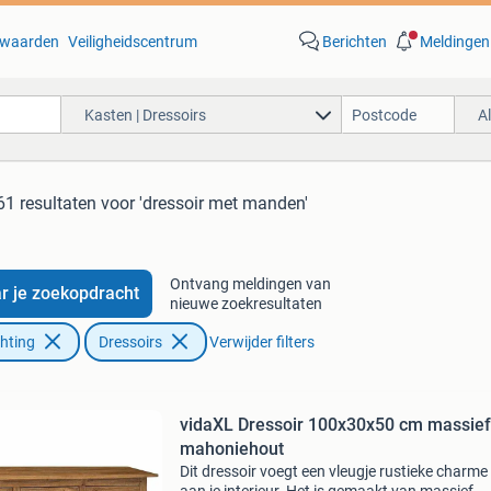
waarden
Veiligheidscentrum
Berichten
Meldingen
Kasten | Dressoirs
A
61 resultaten
voor 'dressoir met manden'
Ontvang meldingen van
r je zoekopdracht
nieuwe zoekresultaten
chting
Dressoirs
Verwijder filters
vidaXL Dressoir 100x30x50 cm massief
mahoniehout
Dit dressoir voegt een vleugje rustieke charme