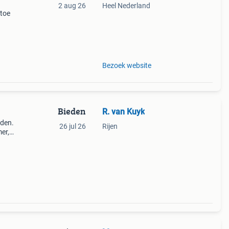
2 aug 26
Heel Nederland
 toe
eubel
Bezoek website
Bieden
R. van Kuyk
nden.
26 jul 26
Rijen
er,
k