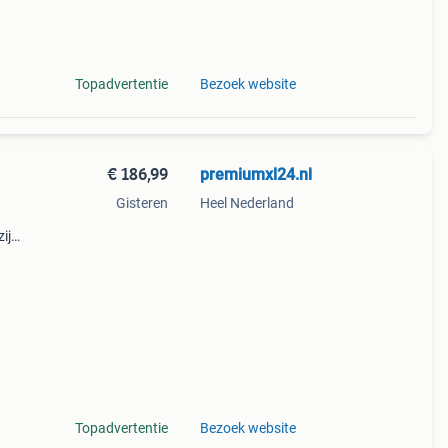
eubel
Topadvertentie
Bezoek website
€ 186,99
premiumxl24.nl
Gisteren
Heel Nederland
ij
g
 het
Topadvertentie
Bezoek website