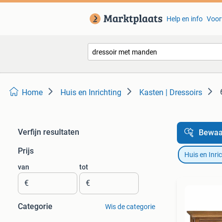
Help en info
Voor
Home
Huis en Inrichting
Kasten | Dressoirs
Verfijn resultaten
Bewaa
Prijs
Huis en Inri
van
tot
€
€
Categorie
Wis de categorie