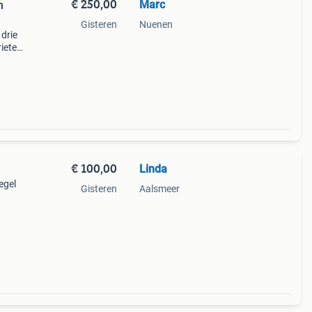
€ 250,00
Marc
n
Gisteren
Nuenen
 drie
rieten
e
ande
€ 100,00
Linda
egel
Gisteren
Aalsmeer