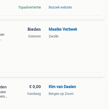
Topadvertentie
Bezoek website
Bieden
Maaike Verbeek
ten
Gisteren
Zwolle
eeft
s goed
€ 0,00
Kim van Daalen
nden
nden
Vandaag
Bergen op Zoom
verse
Het
e lade