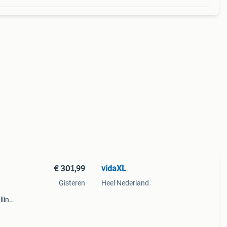
€ 301,99
vidaXL
Gisteren
Heel Nederland
lling
ndkast
ie