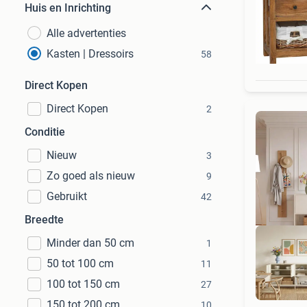
Huis en Inrichting
Alle advertenties
Kasten | Dressoirs
58
Direct Kopen
Direct Kopen
2
Conditie
Nieuw
3
Zo goed als nieuw
9
Gebruikt
42
Breedte
Minder dan 50 cm
1
50 tot 100 cm
11
100 tot 150 cm
27
H
150 tot 200 cm
10