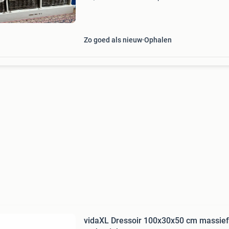
ruime lades en 3 rieten opbergmanden met st
voering, waardoor je veel spullen netjes kunt
opbergen
Zo goed als nieuw
Ophalen
vidaXL Dressoir 100x30x50 cm massief