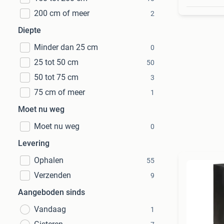
200 cm of meer
2
Diepte
Minder dan 25 cm
0
25 tot 50 cm
50
50 tot 75 cm
3
75 cm of meer
1
Moet nu weg
Moet nu weg
0
Levering
Ophalen
55
Verzenden
9
Aangeboden sinds
Vandaag
1