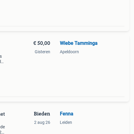
€ 50,00
Wiebe Tamminga
Gisteren
Apeldoorn
s
l
iepte
Bieden
Fenna
met
2 aug 26
Leiden
 de
2