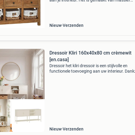
aan je interieur. Het is gemaakt van massief
gerecycled hout en de slijtplekken geven elk m
een unieke uitstraling en dragen bij aan de
spectacu
Nieuw
Verzenden
Dressoir Kliri 160x40x80 cm crèmewit
[en.casa]
Dressoir het kliri dressoir is een stijlvolle en
functionele toevoeging aan uw interieur. Dankz
het moderne ontwerp en de veelzijdige indelin
biedt dit meubel een praktische oplossing voor
orga
oge kwaliteit
Nieuw
Verzenden