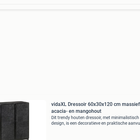
vidaXL Dressoir 60x30x120 cm massief
acacia- en mangohout
Dit trendy houten dressoir, met minimalistisch
design, is een decoratieve en praktische aanvu
op je interieur. Het is ook te gebruiken als wa
of halkast. De bijzetkast is gemaakt van mass