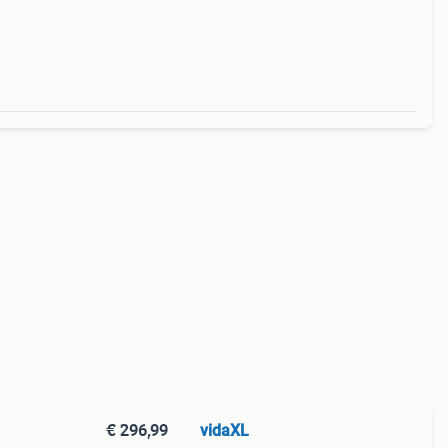
offen
€ 296,99
vidaXL