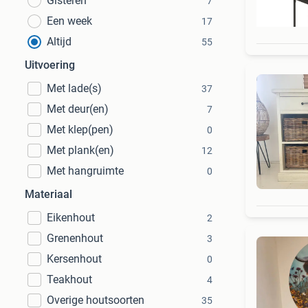
Gisteren
7
Een week
17
Altijd
55
Uitvoering
Met lade(s)
37
Met deur(en)
7
Met klep(pen)
0
Met plank(en)
12
Met hangruimte
0
Materiaal
Eikenhout
2
Grenenhout
3
Kersenhout
0
Teakhout
4
Overige houtsoorten
35