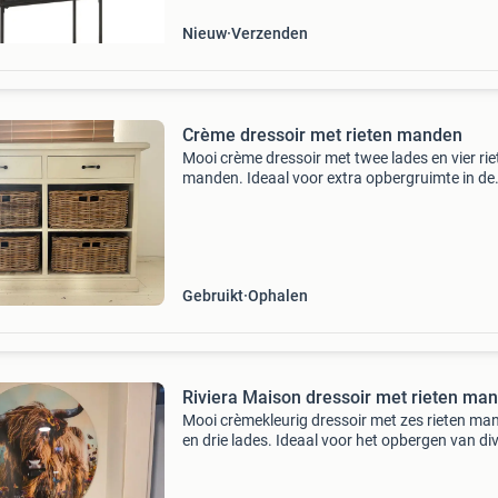
Nieuw
Verzenden
Crème dressoir met rieten manden
Mooi crème dressoir met twee lades en vier rie
manden. Ideaal voor extra opbergruimte in de
woonkamer, hal of slaapkamer. Het dressoir h
een landelijke uitstraling. Is van echt hout, du
t
Gebruikt
Ophalen
Riviera Maison dressoir met rieten ma
Mooi crèmekleurig dressoir met zes rieten ma
en drie lades. Ideaal voor het opbergen van di
spullen in de hal, woonkamer of slaapkamer. 
meubel biedt veel opbergruimte. De tekst op d