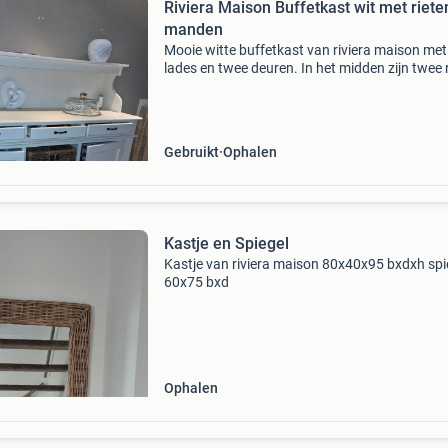
Riviera Maison Buffetkast wit met riete
manden
Mooie witte buffetkast van riviera maison met
lades en twee deuren. In het midden zijn twee 
manden geplaatst voor extra opbergruimte. D
kast is in goede staat en past perfect in een l
Gebruikt
Ophalen
Kastje en Spiegel
Kastje van riviera maison 80x40x95 bxdxh spi
60x75 bxd
Ophalen