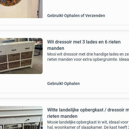
Gebruikt
Ophalen of Verzenden
Wit dressoir met 3 lades en 6 rieten
manden
Mooi wit dressoir met drie handige lades en ze
rieten manden voor extra opbergruimte. Ideaa
voor de woonkamer, hal of slaapkamer.
Afmetingen: lengte 100 cm, hoogte 68 cm en d
33 cm. In goede st
Gebruikt
Ophalen
Witte landelijke opbergkast / dressoir 
rieten manden
Mooie landelijke opbergkast in wit, ideaal voor
hal, woonkamer of slaapkamer. De kast heeft 