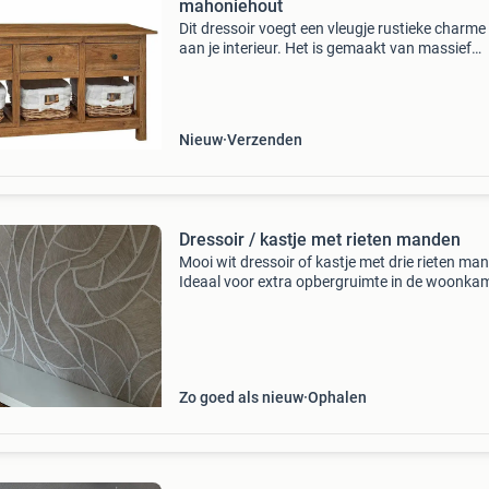
mahoniehout
Dit dressoir voegt een vleugje rustieke charme
aan je interieur. Het is gemaakt van massief
gerecycled hout en de slijtplekken geven elk m
een unieke uitstraling en dragen bij aan de
spectacu
Nieuw
Verzenden
Dressoir / kastje met rieten manden
Mooi wit dressoir of kastje met drie rieten ma
Ideaal voor extra opbergruimte in de woonkam
hal of slaapkamer. De manden zijn gemakkelij
uitneembaar en bieden een sfeervolle
opbergoplossing.
Zo goed als nieuw
Ophalen