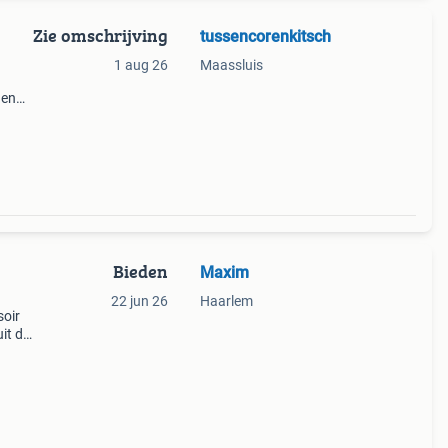
Zie omschrijving
tussencorenkitsch
1 aug 26
Maassluis
 en
tcode
Bieden
Maxim
22 jun 26
Haarlem
soir
it de
el
. V