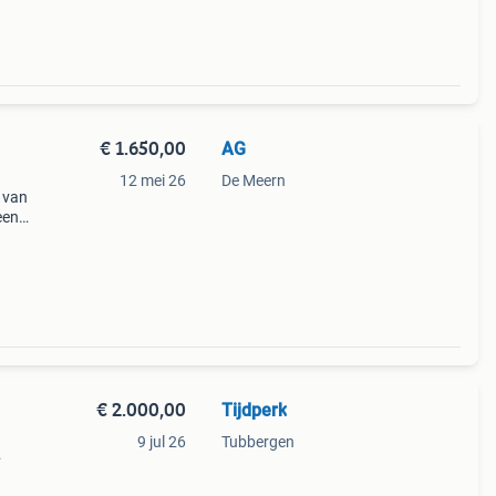
€ 1.650,00
AG
12 mei 26
De Meern
 van
een
emaakt
€ 2.000,00
Tijdperk
9 jul 26
Tubbergen
eer
 cm.