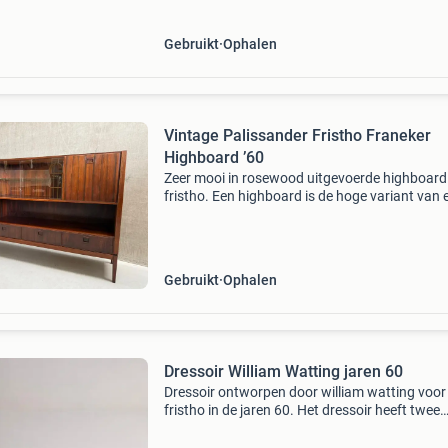
sc
Gebruikt
Ophalen
Vintage Palissander Fristho Franeker
Highboard ’60
Zeer mooi in rosewood uitgevoerde highboard
fristho. Een highboard is de hoge variant van 
sideboard, oftewel een dressoir. De kast is g
door het gerenommeerde fristho franeker. Een
bedri
Gebruikt
Ophalen
Dressoir William Watting jaren 60
Dressoir ontworpen door william watting voor
fristho in de jaren 60. Het dressoir heeft twee
schuifdeuren en vier lades en verkeerd in een z
goede staat. Maatvoering: b228 x d43 x h76,5