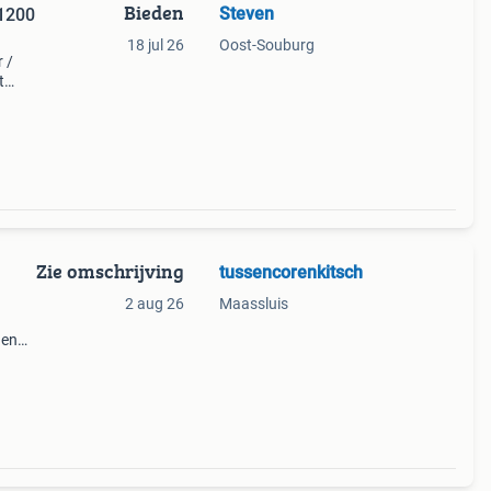
Bieden
Steven
18 jul 26
Oost-Souburg
 /
t
werkt
7cm
Zie omschrijving
tussencorenkitsch
2 aug 26
Maassluis
 en
tcode