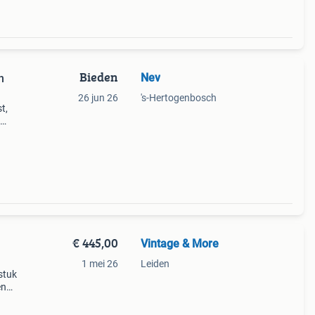
Bieden
Nev
n
26 jun 26
's-Hertogenbosch
t,
 kan
€ 445,00
Vintage & More
1 mei 26
Leiden
stuk
en
de
 een