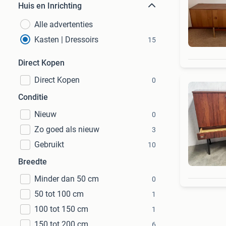
Huis en Inrichting
Alle advertenties
Kasten | Dressoirs
15
Direct Kopen
Direct Kopen
0
Conditie
Nieuw
0
Zo goed als nieuw
3
Gebruikt
10
Breedte
Minder dan 50 cm
0
50 tot 100 cm
1
100 tot 150 cm
1
150 tot 200 cm
6