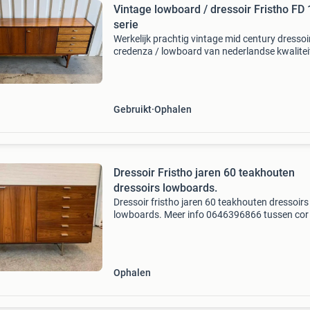
Vintage lowboard / dressoir Fristho FD 1200
serie
Werkelijk prachtig vintage mid century dressoir
credenza / lowboard van nederlandse kwalitei
fristho franeker serie : fd 1200 zeer mooi afge
met prachtige details lengte 202 cm diepte 4
hoo
Gebruikt
Ophalen
Dressoir Fristho jaren 60 teakhouten
dressoirs lowboards.
Dressoir fristho jaren 60 teakhouten dressoirs
lowboards. Meer info 0646396866 tussen cor
kitsch bezoek adres keucheniusstraat 23 pos
3144 em maassluis. Opening tijden winkel
donderdag t/m zat
Ophalen