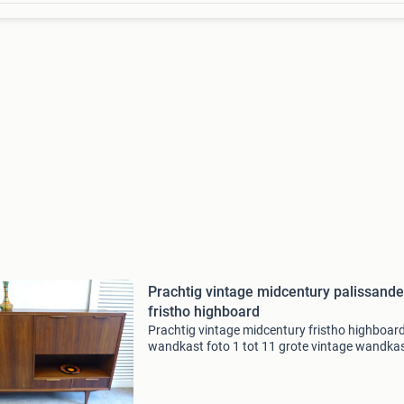
Prachtig vintage midcentury palissande
fristho highboard
Prachtig vintage midcentury fristho highboar
wandkast foto 1 tot 11 grote vintage wandkas
Circa 1962. Het meubel wordt toegeschreven
marten franckena voor fristho. Model pst-200 
materialen: p