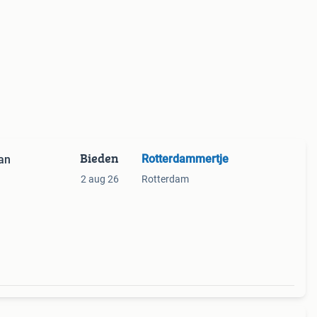
Bieden
Rotterdammertje
an
2 aug 26
Rotterdam
dt
 heeft