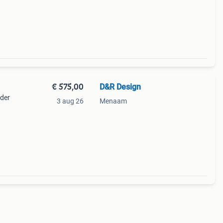
deurtj
€ 575,00
D&R Design
nder
3 aug 26
Menaam
zijn
ckup