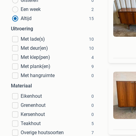
Gisteren
0
Een week
2
Altijd
15
Uitvoering
Met lade(s)
10
Met deur(en)
10
Met klep(pen)
4
Met plank(en)
9
Met hangruimte
0
Materiaal
Eikenhout
0
Grenenhout
0
Kersenhout
0
Teakhout
5
Overige houtsoorten
7