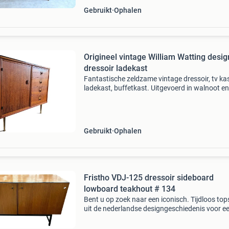
Gebruikt
Ophalen
Origineel vintage William Watting desig
dressoir ladekast
Fantastische zeldzame vintage dressoir, tv kas
ladekast, buffetkast. Uitgevoerd in walnoot en
messing. Design willam watting voor fristho
franeker. Incl. Originele glasplaat (zeldzaam),
uitaard
Gebruikt
Ophalen
Fristho VDJ-125 dressoir sideboard
lowboard teakhout # 134
Bent u op zoek naar een iconisch. Tijdloos top
uit de nederlandse designgeschiedenis voor e
schappelijke prijs? Dit prachtige dressoir van 
gerenommeerde fabrikant fristho (franeker) is