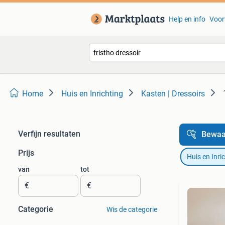
Help en info
Voor
Home
Huis en Inrichting
Kasten | Dressoirs
Verfijn resultaten
Bewaa
Prijs
Huis en Inri
van
tot
€
€
Categorie
Wis de categorie