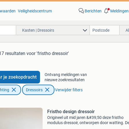
waarden
Veiligheidscentrum
Berichten
Meldingen
Kasten | Dressoirs
A
17 resultaten
voor 'fristho dressoir'
Ontvang meldingen van
r je zoekopdracht
nieuwe zoekresultaten
chting
Dressoirs
Verwijder filters
Fristho design dressoir
Origineel uit mid jaren &#39;50 deze fristho
modulus dressoir, ontworpen door watting. De
heeft een paar gebruikerssporen die nauwelijk