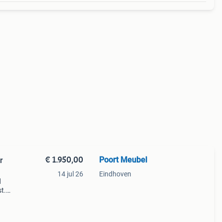
€ 1.950,00
Poort Meubel
r
14 jul 26
Eindhoven
d
t.
 aan
-