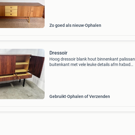
opvallen. Een oortje van het uiterst linkse kast
Zo goed als nieuw
Ophalen
Dressoir
Hoog dressoir blank hout binnenkant palissa
buitenkant met vele leuke details afm hxbxd
105x130x35,5cm we bezorgen ook ! Wekelijks 
we weer in amsterdam noord waar we dan pi
hebben van meu
Gebruikt
Ophalen of Verzenden