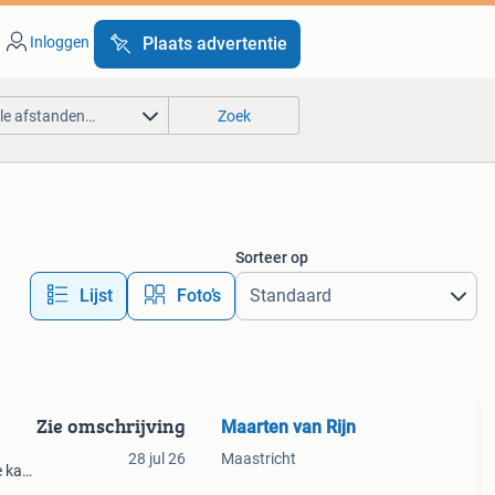
Inloggen
Plaats advertentie
lle afstanden…
Zoek
Sorteer op
Lijst
Foto’s
Zie omschrijving
Maarten van Rijn
28 jul 26
Maastricht
 kast
s