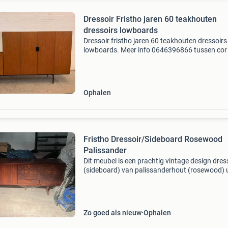
Dressoir Fristho jaren 60 teakhouten
dressoirs lowboards
Dressoir fristho jaren 60 teakhouten dressoirs
lowboards. Meer info 0646396866 tussen cor
kitsch bezoek adres keucheniusstraat 23 pos
3144 em maassluis. Opening tijden winkel
donderdag t/m zat
Ophalen
Fristho Dressoir/Sideboard Rosewood
Palissander
Dit meubel is een prachtig vintage design dres
(sideboard) van palissanderhout (rosewood) u
jaren 60. Het is ontworpen door rudolf b. Glatz
voor de nederlandse fabrikant fristho franeker
Zo goed als nieuw
Ophalen