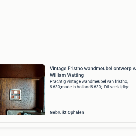
Vintage Fristho wandmeubel ontwerp v
William Watting
Prachtig vintage wandmeubel van fristho,
&#39;made in holland&#39;. Dit veelzijdige
meubelstuk is uitgevoerd in pallisander en bie
veel opbergruimte. Kast bestaat uit 3 delen en
kasten
Gebruikt
Ophalen