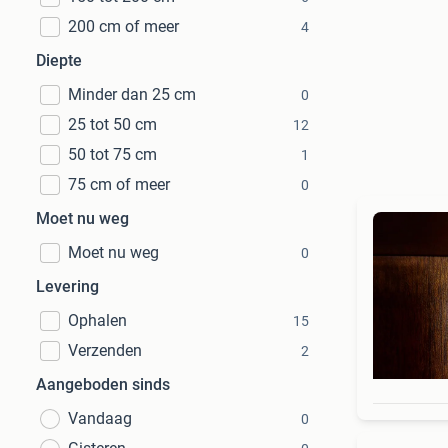
200 cm of meer
4
Diepte
Minder dan 25 cm
0
25 tot 50 cm
12
50 tot 75 cm
1
75 cm of meer
0
Moet nu weg
Moet nu weg
0
Levering
Ophalen
15
Verzenden
2
Aangeboden sinds
Vandaag
0