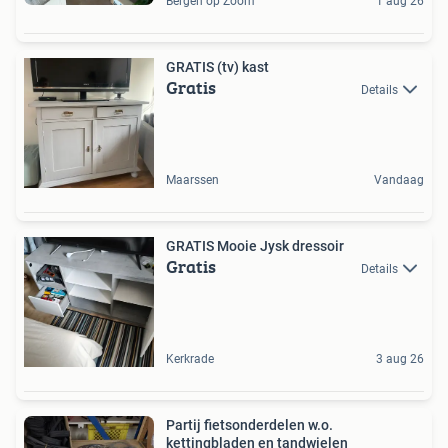
Bergen op Zoom
1 aug 26
GRATIS (tv) kast
Gratis
Details
Maarssen
Vandaag
GRATIS Mooie Jysk dressoir
Gratis
Details
Kerkrade
3 aug 26
Partij fietsonderdelen w.o.
kettingbladen en tandwielen