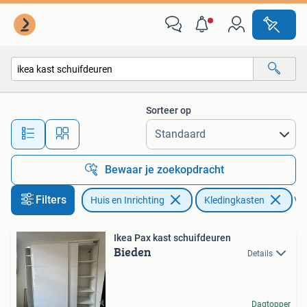
Kasten | Kledingkasten
Sorteer op
Alle afstanden…
Bewaar je zoekopdracht
Filters
Huis en Inrichting
Kledingkasten
Ver
Ikea Pax kast schuifdeuren
Bieden
Details
Dagtopper